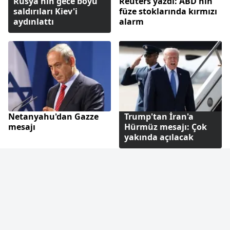
Rusya'nın gece boyu
Reuters yazdı: ABD'nin
saldırıları Kiev'i
füze stoklarında kırmızı
aydınlattı
alarm
Netanyahu'dan Gazze
Trump'tan İran'a
mesajı
Hürmüz mesajı: Çok
yakında açılacak