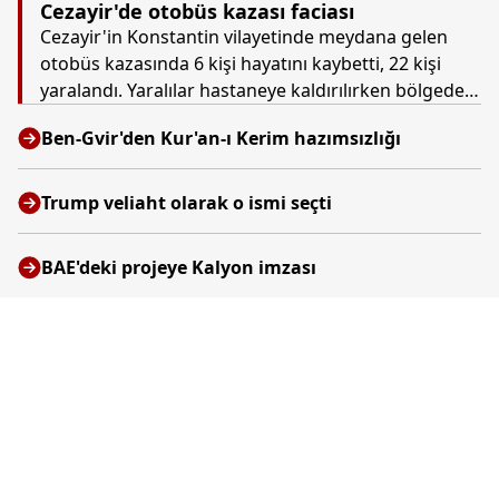
Cezayir'de otobüs kazası faciası
Cezayir'in Konstantin vilayetinde meydana gelen
otobüs kazasında 6 kişi hayatını kaybetti, 22 kişi
yaralandı. Yaralılar hastaneye kaldırılırken bölgedeki
kurtarma çalışmalarının devam ettiği aktarıldı.
Ben-Gvir'den Kur'an-ı Kerim hazımsızlığı
Trump veliaht olarak o ismi seçti
BAE'deki projeye Kalyon imzası