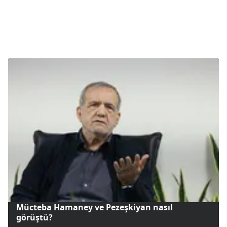
Mücteba Hamaney ve Pezeşkiyan nasıl
görüştü?