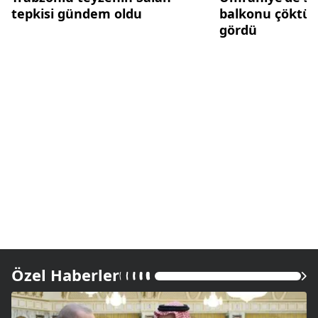
tepkisi gündem oldu
balkonu çöktü: 
gördü
Özel Haberler
Dah