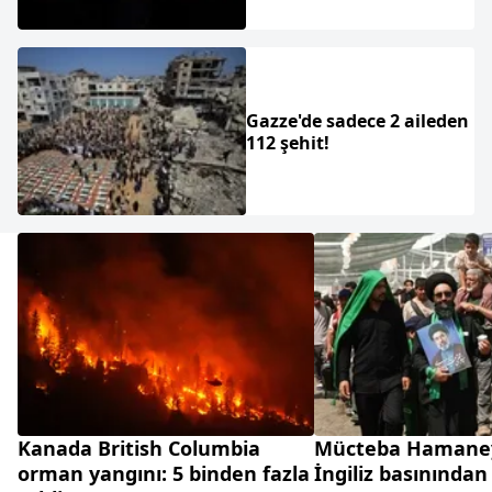
Gazze'de sadece 2 aileden
112 şehit!
Kanada British Columbia
Mücteba Hamane
orman yangını: 5 binden fazla
İngiliz basınından