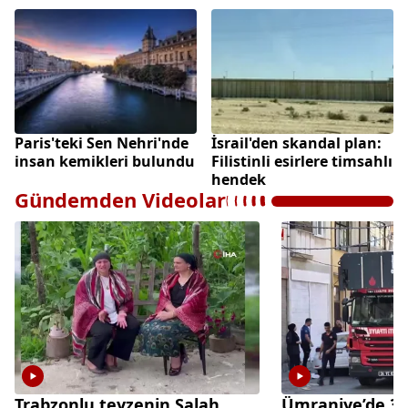
Paris'teki Sen Nehri'nde
İsrail'den skandal plan:
insan kemikleri bulundu
Filistinli esirlere timsahlı
hendek
Gündemden Videolar
Trabzonlu teyzenin Salah
Ümraniye’de 3 k