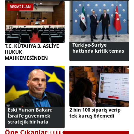
RESMİ İLAN
Türkiye-Suriye
T.C. KÜTAHYA 3. ASLİYE
hattında kritik temas
HUKUK
MAHKEMESİNDEN
Eski Yunan Bakan:
2 bin 100 sipariş verip
İsrail'e güvenmek
tek kuruş ödemedi
stratejik bir hata
Öne Çıkanlar