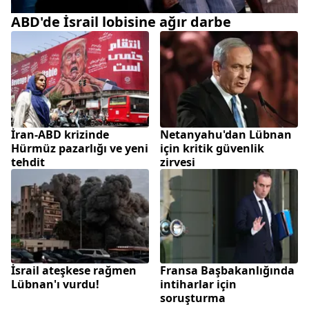
ABD'de İsrail lobisine ağır darbe
İran-ABD krizinde
Netanyahu'dan Lübnan
Hürmüz pazarlığı ve yeni
için kritik güvenlik
tehdit
zirvesi
İsrail ateşkese rağmen
Fransa Başbakanlığında
Lübnan'ı vurdu!
intiharlar için
soruşturma