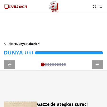
CANLI YAYIN
Pentagon'un yeni UFO
dosyalarında şok detaylar!
A Haber
Dünya Haberleri
DÜNYA
1
Gazze’de ateşkes süreci