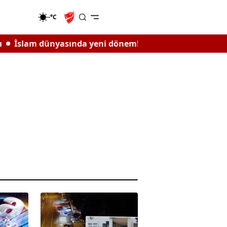
-°C
sında yeni dönem! Üç ülke "Mekke Anlaşması" için mas