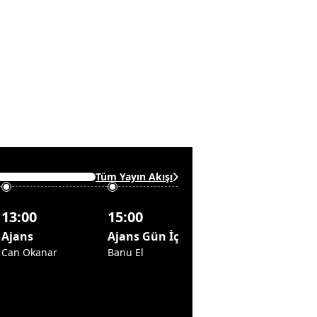
Tüm Yayın Akışı
13:00
15:00
18:00
Ajans
Ajans Gün İçi
Akşam Ajansı
Can Okanar
Banu El
Hikmet Öztürk