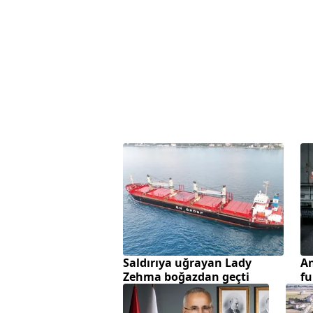
Saldırıya uğrayan Lady
An
Zehma boğazdan geçti
f