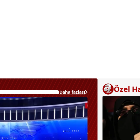
Özel H
Daha fazlası