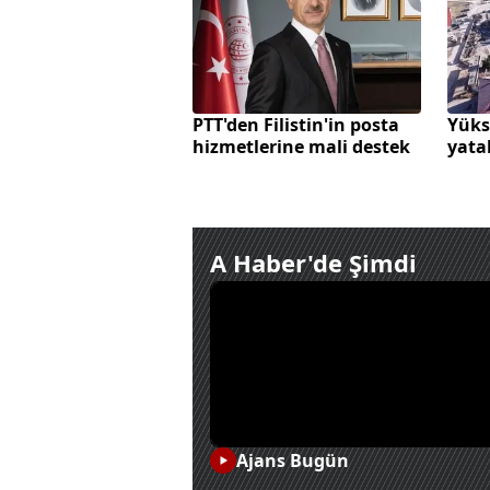
PTT'den Filistin'in posta
Yüks
hizmetlerine mali destek
yata
çalı
A Haber'de Şimdi
02:00
03:00
A Haber Gece
Arka Plan (T)
Sinan Tatlı
Ajans Bugün