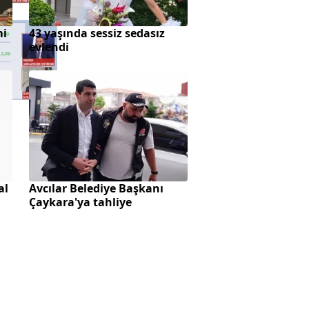
Altın fiyatlarında
mi
43 yaşında sessiz sedasız
sürpriz savaş
evlendi
fiyatlaması
al
Avcılar Belediye Başkanı
Çaykara'ya tahliye