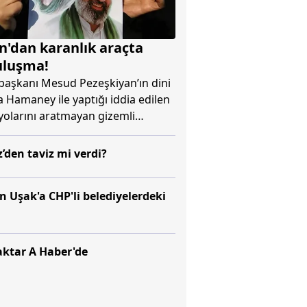
n'dan karanlık araçta
uluşma!
aşkanı Mesud Pezeşkiyan’ın dini
 Hamaney ile yaptığı iddia edilen
yolarını aratmayan gizemli
ran yönetimindeki derin çatlağı
ü mü?" sorularını bir kez daha
den taviz mi verdi?
ı. İran International tarafından
iddiaya göre, Pezeşkiyan'ın zifiri
 Uşak'a CHP'li belediyelerdeki
araç içerisinde yüzünü görmediği
aney'le görüştürülmesi ve
aşadığı büyük şüpheler, ülkede
zları ordusu içindeki bir kliğin
ktar A Haber'de
amen ele geçirdiği ve halktan
 iktidar boşluğu olduğu yönündeki
levlendirdi.