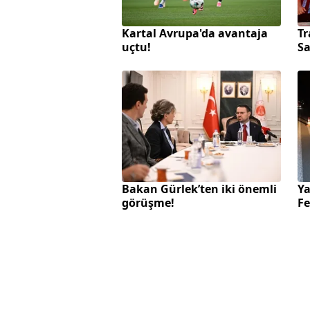
Kartal Avrupa'da avantaja
T
uçtu!
Sa
Bakan Gürlek’ten iki önemli
Ya
görüşme!
Fe