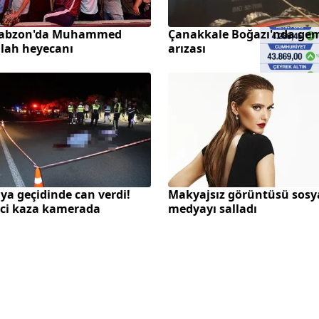
rabzon'da Muhammed
Çanakkale Boğazı'nda ge
lah heyecanı
arızası
ya geçidinde can verdi!
Makyajsız görüntüsü sosy
ci kaza kamerada
medyayı salladı