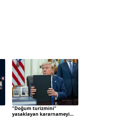
"Doğum turizmini"
yasaklayan kararnameyi
imzaladı