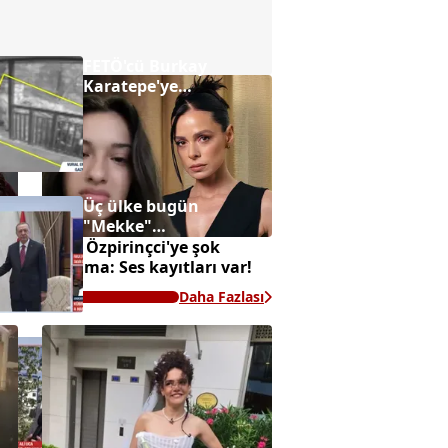
FETÖ'cü Burkay
Karatepe'ye
Marmaris'te keşif
yaptırılıyor
Üç ülke bugün
"Mekke"
anlaşmasını
Özge Özpirinçci'ye şok
imzalayacak
suçlama: Ses kayıtları var!
Daha Fazlası
"Terörsüz Türkiye"
süreciyle Van'da
yatırım ve huzur
rüzgarı esiyor