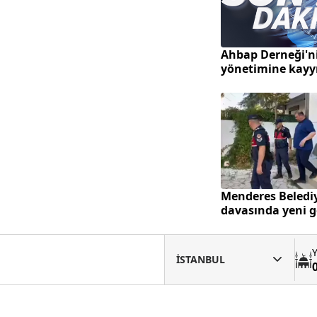
Ahbap Derneği'n
yönetimine kay
atandı
Menderes Beledi
davasında yeni g
Y
İSTANBUL