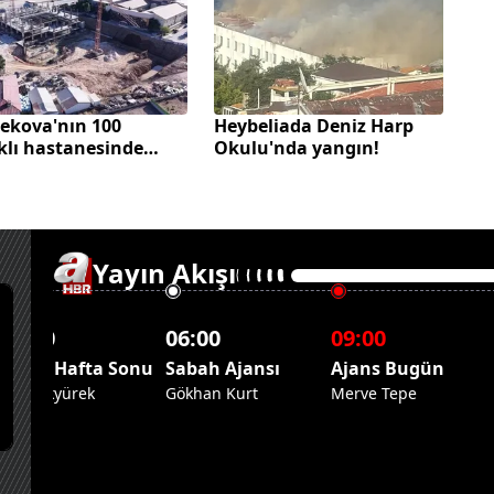
ekova'nın 100
Heybeliada Deniz Harp
klı hastanesinde
Okulu'nda yangın!
şmalar hızlandı
Yayın Akışı
05:00
06:00
09:00
Ajans Hafta Sonu
Sabah Ajansı
Ajans Bugün
Esra Akyürek
Gökhan Kurt
Merve Tepe