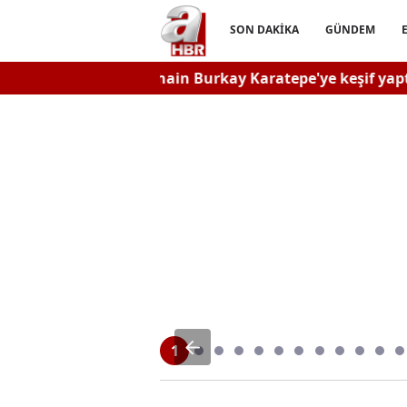
SON DAKİKA
GÜNDEM
TÖ'cü hain Burkay Karatepe'ye keşif yaptırılıyor!
Ahba
2