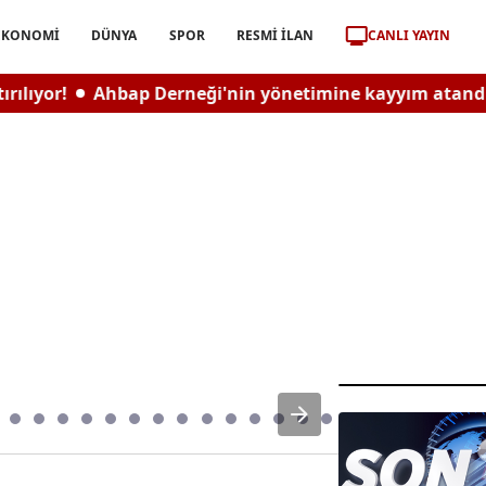
CANLI YAYIN
EKONOMİ
DÜNYA
SPOR
RESMİ İLAN
p Derneği'nin yönetimine kayyım atandı
İslam dünya