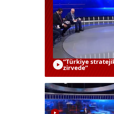
“Türkiye stratej
zirvede”