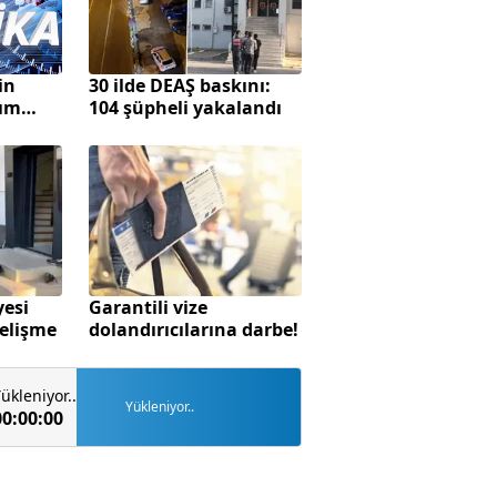
in
30 ilde DEAŞ baskını:
yım
104 şüpheli yakalandı
yesi
Garantili vize
elişme
dolandırıcılarına darbe!
ükleniyor..
Yükleniyor..
00:00:00