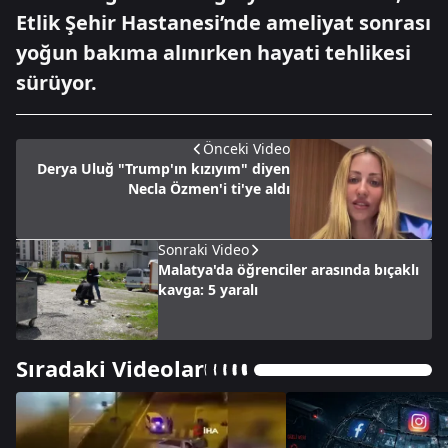
Etlik Şehir Hastanesi’nde ameliyat sonrası
yoğun bakıma alınırken hayati tehlikesi
sürüyor.
Önceki Video
Derya Uluğ "Trump'ın kızıyım" diyen
Necla Özmen'i ti'ye aldı
Sonraki Video
Malatya'da öğrenciler arasında bıçaklı
kavga: 5 yaralı
Sıradaki Videolar