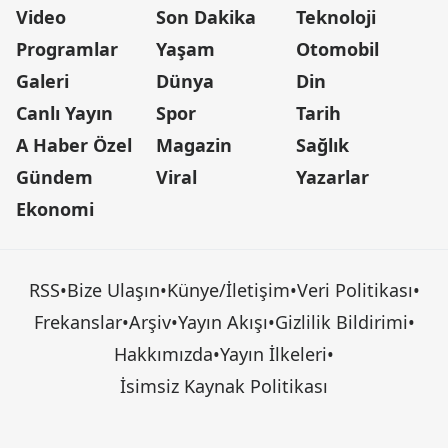
Video
Son Dakika
Teknoloji
Programlar
Yaşam
Otomobil
Galeri
Dünya
Din
Canlı Yayın
Spor
Tarih
A Haber Özel
Magazin
Sağlık
Gündem
Viral
Yazarlar
Ekonomi
RSS
•
Bize Ulaşın
•
Künye/İletişim
•
Veri Politikası
•
Frekanslar
•
Arşiv
•
Yayın Akışı
•
Gizlilik Bildirimi
•
Hakkımızda
•
Yayın İlkeleri
•
İsimsiz Kaynak Politikası