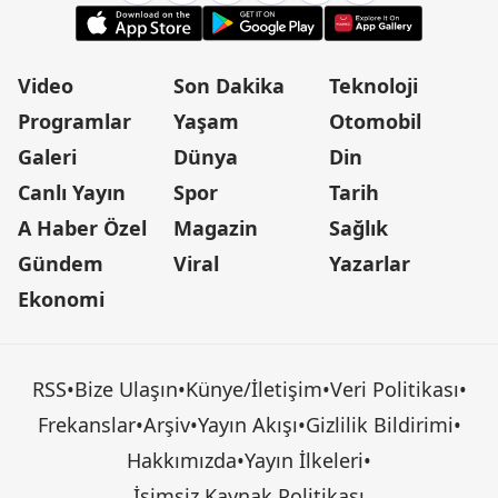
Video
Son Dakika
Teknoloji
Programlar
Yaşam
Otomobil
Galeri
Dünya
Din
Canlı Yayın
Spor
Tarih
A Haber Özel
Magazin
Sağlık
Gündem
Viral
Yazarlar
Ekonomi
RSS
•
Bize Ulaşın
•
Künye/İletişim
•
Veri Politikası
•
Frekanslar
•
Arşiv
•
Yayın Akışı
•
Gizlilik Bildirimi
•
Hakkımızda
•
Yayın İlkeleri
•
İsimsiz Kaynak Politikası