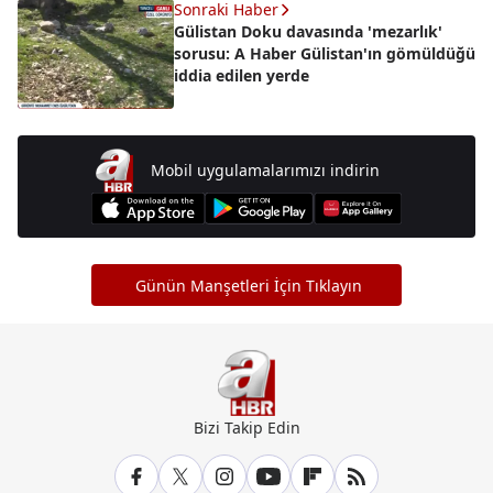
Sonraki Haber
Gülistan Doku davasında 'mezarlık'
sorusu: A Haber Gülistan'ın gömüldüğü
iddia edilen yerde
Mobil uygulamalarımızı indirin
Günün Manşetleri İçin Tıklayın
Bizi Takip Edin