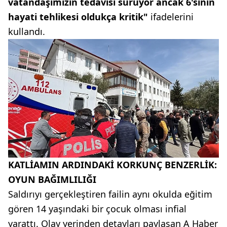
vatandaşımızın tedavisi sürüyor ancak 6'sının
hayati tehlikesi oldukça kritik"
ifadelerini
kullandı.
KATLİAMIN ARDINDAKİ KORKUNÇ BENZERLİK:
OYUN BAĞIMLILIĞI
Saldırıyı gerçekleştiren failin aynı okulda eğitim
gören 14 yaşındaki bir çocuk olması infial
yarattı. Olay yerinden detayları paylaşan A Haber