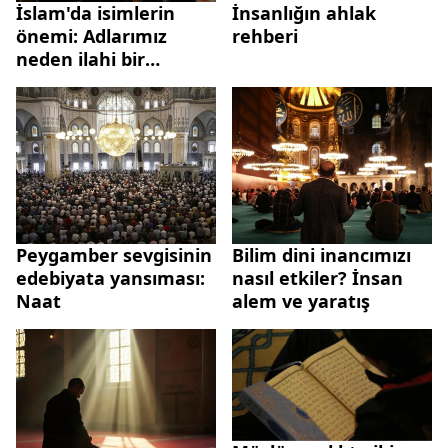
İnsanlığın ahlak
İslam'da isimlerin
rehberi
önemi: Adlarımız
neden ilahi bir
emanet sayılır?
Peygamber sevgisinin
Bilim dini inancımızı
edebiyata yansıması:
nasıl etkiler? İnsan
Naat
alem ve yaratış