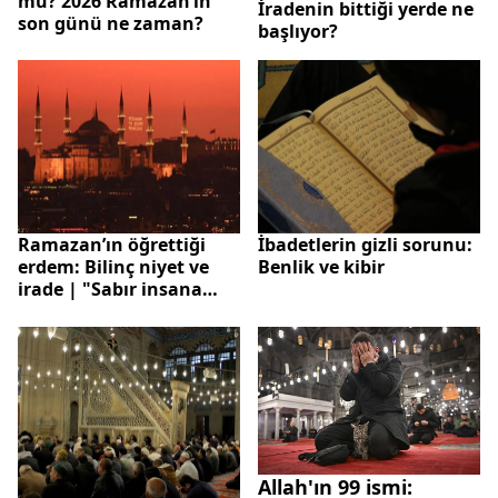
mu? 2026 Ramazan’ın
İradenin bittiği yerde ne
son günü ne zaman?
başlıyor?
Ramazan’ın öğrettiği
İbadetlerin gizli sorunu:
erdem: Bilinç niyet ve
Benlik ve kibir
irade | "Sabır insana
mahsus bir erdemdir"
Allah'ın 99 ismi: