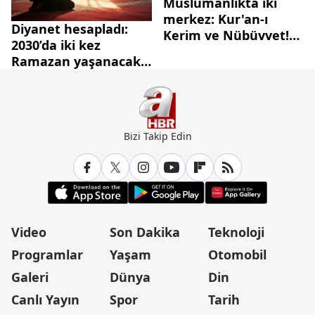
Müslümanlıkta iki
merkez: Kur'an-ı
Diyanet hesapladı:
Kerim ve Nübüvvet!
2030’da iki kez
Kutsal kitabımızla
Ramazan yaşanacak,
ilişkimiz nasıl olmalı?
36 gün oruç tutulacak
Bizi Takip Edin
Video
Son Dakika
Teknoloji
Programlar
Yaşam
Otomobil
Galeri
Dünya
Din
Canlı Yayın
Spor
Tarih