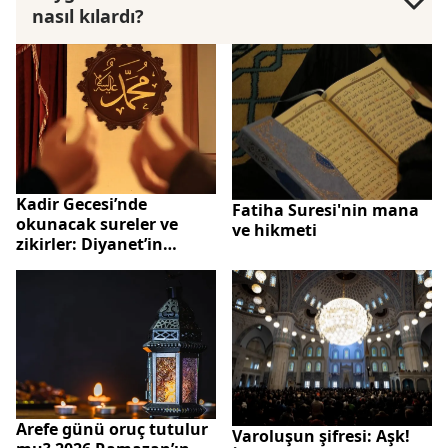
nasıl kılardı?
Kadir Gecesi’nde
Fatiha Suresi'nin mana
okunacak sureler ve
ve hikmeti
zikirler: Diyanet’in
tavsiyeleri
Arefe günü oruç tutulur
Varoluşun şifresi: Aşk!