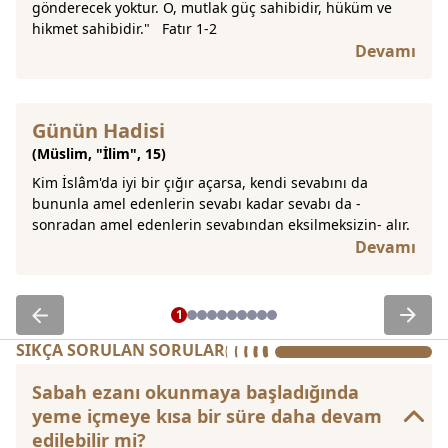
gönderecek yoktur. O, mutlak güç sahibidir, hüküm ve
hikmet sahibidir." Fatır 1-2
Devamı
Günün Hadisi
(Müslim, "İlim", 15)
Kurban eti dağıtımı nasıl
Kim İslâm'da iyi bir çığır açarsa, kendi sevabını da
yapılır? Paylaşımda nelere
bununla amel edenlerin sevabı kadar sevabı da -
sonradan amel edenlerin sevabından eksilmeksizin- alır.
dikkat edilmeli?
Devamı
1
SIKÇA SORULAN SORULAR
Sabah ezanı okunmaya başladığında
yeme içmeye kısa bir süre daha devam
edilebilir mi?