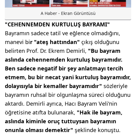
A Haber - Ekran Görüntüsü
"CEHENNEMDEN KURTULUŞ BAYRAMI"
Bayramın sadece tatil ve eğlence olmadığını,
manevi bi
r "ateş hattından"
çıkış olduğunu
belirten Prof. Dr. Ekrem Demirli,
"Bu bayram
aslında cehennemden kurtuluş bayramıdır.
Ben sadece negatif bir şey anlatmayı tercih
etmem, bu bir necat yani kurtuluş bayramıdır,
dolayısıyla bir kemaller bayramıdır"
sözleriyle
bayramın ruhsal bir olgunlaşma süreci olduğunu
aktardı. Demirli ayrıca, Hacı Bayram Veli'nin
öğretisine atıfta bulunarak,
"Hak ile bayram,
aslında kiminle oruç tuttuysan bayramın
onunla olması demektir"
şeklinde konuştu.