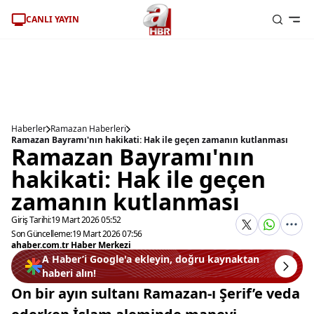
CANLI YAYIN
Haberler
Ramazan Haberleri
Ramazan Bayramı'nın hakikati: Hak ile geçen zamanın kutlanması
Ramazan Bayramı'nın
hakikati: Hak ile geçen
zamanın kutlanması
Giriş Tarihi:
19 Mart 2026 05:52
Son Güncelleme:
19 Mart 2026 07:56
ahaber.com.tr Haber Merkezi
A Haber’i Google'a ekleyin, doğru kaynaktan
haberi alın!
On bir ayın sultanı Ramazan-ı Şerif’e veda