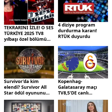
4 diziye program
TEKRARINI İZLE! O SES
durdurma kararı!
TÜRKİYE 2025 TV8
RTÜK duyurdu
yılbaşı özel bölümü
full HD, donmadan,
tamamını seyret!
Survivor’da kim
Kopenhag-
elendi? Survivor All
Galatasaray maçı
Star ödül oyununu
TV8,5'DE canlı
kim kazandı, adaya
izlenecek mi? İşte
kim veda etti?
Kopenhag-
Galatasaray