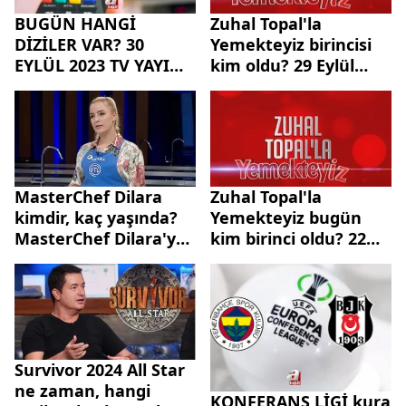
BUGÜN HANGİ
Zuhal Topal'la
DİZİLER VAR? 30
Yemekteyiz birincisi
EYLÜL 2023 TV YAYIN
kim oldu? 29 Eylül
AKIŞI! ATV, TRT1, Star
2023 Zuhal Topal'la
TV, TV8, Show TV'de
Yemekteyiz bu hafta
bu akşam...
kim kazandı? Puan
tablosu...
MasterChef Dilara
Zuhal Topal'la
kimdir, kaç yaşında?
Yemekteyiz bugün
MasterChef Dilara'ya
kim birinci oldu? 22
ne oldu, sağlık
Eylül 2023 Zuhal
durumu nasıl?
Topal'la Yemekteyiz
Yarışmadan ayrılacak
bu hafta kim kazandı?
mı?
Survivor 2024 All Star
ne zaman, hangi
KONFERANS LİGİ kura