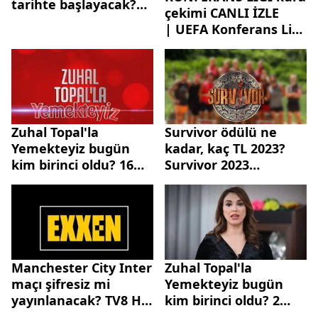
tarihte başlayacak?
çekimi CANLI İZLE
Survivor All Star
| UEFA Konferans Ligi
yarışmacıları açıklandı
kura çekimi
mı, belli oldu mu?
KESİNTİSİZ, canlı
yayın izle
seyret! Fenerbahçe, Beş
rakipleri kim oldu?
Zuhal Topal'la
Survivor ödülü ne
Yemekteyiz bugün
kadar, kaç TL 2023?
kim birinci oldu? 16
Survivor 2023
Haziran 2023 Zuhal
şampiyonluk ödülü
Topal'la Yemekteyiz
kaç para?
bu hafta kim kazandı?
Manchester City Inter
Zuhal Topal'la
maçı şifresiz mi
Yemekteyiz bugün
yayınlanacak? TV8 HD
kim birinci oldu? 2
FREKANS BİLGİLERİ!
Haziran 2023 Zuhal