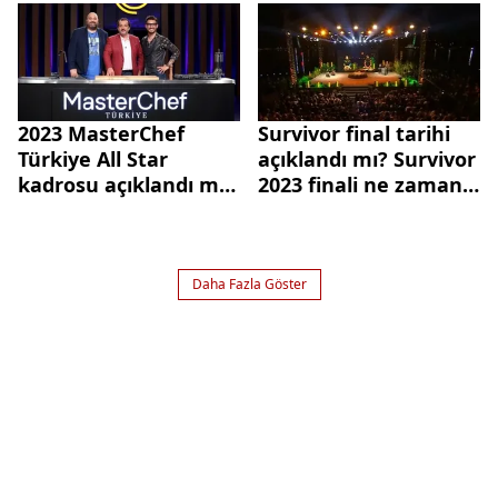
TV8 EXXEN şifresiz mi,
Topal'la Yemekteyiz
şifreli mi?
bu hafta kim kazandı?
2023 MasterChef
Survivor final tarihi
Türkiye All Star
açıklandı mı? Survivor
kadrosu açıklandı mı,
2023 finali ne zaman,
kimler var? 2023
nerede yapılacak?
MasterChef Türkiye
Biletler...
ne zaman
başlayacak?
Daha Fazla Göster