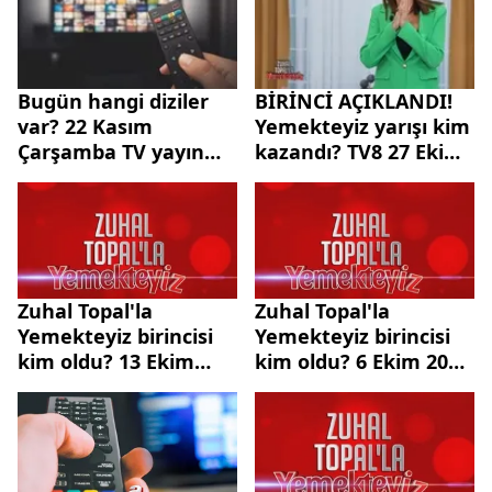
karşılaşmasının canlı
yayınlanacağı
kanallar….
Bugün hangi diziler
BİRİNCİ AÇIKLANDI!
var? 22 Kasım
Yemekteyiz yarışı kim
Çarşamba TV yayın
kazandı? TV8 27 Ekim
akışı! ATV Kuruluş
2023 Zuhal Topal'la
Osman, TV8
Yemekteyiz puan
MasterChef Türkiye,
durumu! 75 bin TL
TRT 1...
para ödülünü kimler
kazandı?
Zuhal Topal'la
Zuhal Topal'la
Yemekteyiz birincisi
Yemekteyiz birincisi
kim oldu? 13 Ekim
kim oldu? 6 Ekim 2023
2023 Zuhal Topal'la
Zuhal Topal'la
Yemekteyiz bu hafta
Yemekteyiz bu hafta
kim kazandı? Puan
kim kazandı? 75 bin
tablosu...
TL ödül...