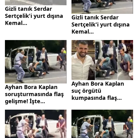
Gizli tanık Serdar
Sertçelik'i yurt dışına
Gizli tanık Serdar
Kemal
Sertçelik'i yurt dışına
Kılıçdaroğlu’nun eski
Kemal
danışmanı Ramazan
Kılıçdaroğlu’nun eski
Kubat kaçırdı!
danışmanı Ramazan
Kubat kaçırdı!
Ayhan Bora Kaplan
Ayhan Bora Kaplan
suç örgütü
soruşturmasında flaş
kumpasında flaş
gelişme! İşte
gelişme! Emniyet
Organize Müdürü
görevlilerinin ifadeleri
Kerem Gökay Öner’in
ortaya çıktı!
ifadesi!
Görüşmeyi kabul
ettiler