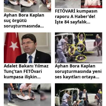
FETÖVARİ kumpasın
Ayhan Bora Kaplan
raporu A Haber'de!
suç örgütü
İşte 84 sayfalık
soruşturmasında
raporda çarpıcı
şüpheli N.Ö.K'nin
detaylar
beyanı ortaya çıktı:
Beni vurdular
Adalet Bakanı Yılmaz
Ayhan Bora Kaplan
Tunç'tan FETÖvari
soruşturmasında yeni
kumpasa ilişkin
ses kayıtları ortaya
açıklama: İllegal
çıktı! Kumpasın yeni
yapılara karşı var
adı: Z7...
gücümüzle çalışacağız