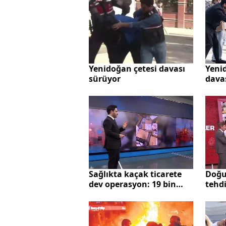
Yenidoğan çetesi davası
Yeni
sürüyor
dava
bugü
Sağlıkta kaçak ticarete
Doğu
dev operasyon: 19 bin
tehdi
denetimde 207 milyon
nasıl
ceza