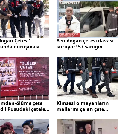
doğan Çetesi'
Yenidoğan çetesi davası
sında duruşması
sürüyor! 57 sanığın
n devam edecek
yargılaması devam
ediyor
Kimsesi olmayanların
mdan-ölüme çete
mallarını çalan çete
di! Pusudaki çeteler
çökertildi
 suça sürüklüyor?