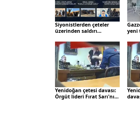
Siyonistlerden çeteler
Gazze
üzerinden saldırı
yeni 
hazırlığı: Olası yeni savaş
deste
için hazırlanıyoruz
soyk
çalış
Yenidoğan çetesi davası:
Yeni
Örgüt lideri Fırat Sarı'nın
davas
avukatı savunma yaptı
konu
örgü
intih