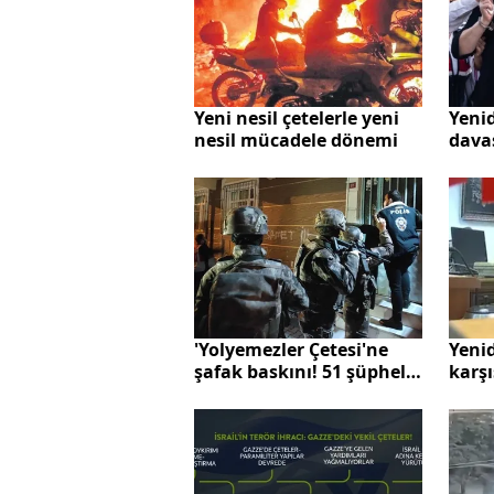
Yeni
Yeni nesil çetelerle yeni
davas
nesil mücadele dönemi
edenl
itira
'Yolyemezler Çetesi'ne
Yeni
şafak baskını! 51 şüpheli
karşı
gözaltına alındı
Haddi
kump