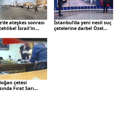
'de ateşkes sonrası
İstanbul’da yeni nesil suç
tehlike! İsrail'in
çetelerine darbe! Özel
klediği çeteler
detaylar A Haber’de
ırımı gizlemeye
ıyor
doğan çetesi
ında Fırat Sarı
ştu: "Buradan bir
t çıkmaz. Benimde
arımı istiyorlar"