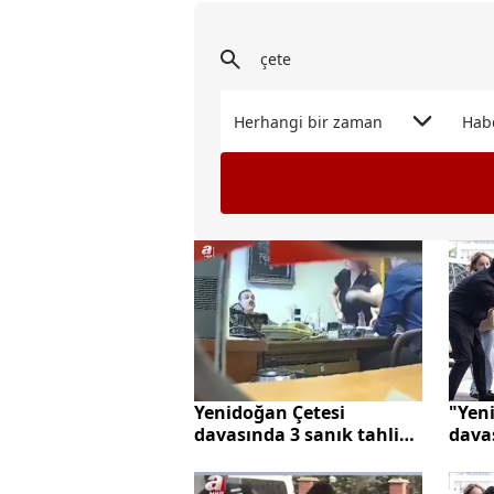
Herhangi bir zaman
Hab
Yenidoğan Çetesi
"Yen
davasında 3 sanık tahliye
dava
edildi
sanık