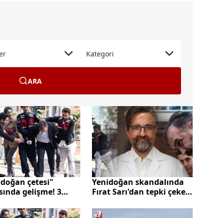
er
Kategori
ARA
idoğan çetesi"
Yenidoğan skandalında
sında gelişme! 3
Fırat Sarı'dan tepki çeken
 tahliye edildi
savunma: Suçum hasta
kabul etmek