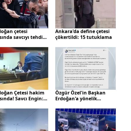
doğan çetesi
Ankara'da define çetesi
ında savcıyı tehdit
çökertildi: 15 tutuklama
erin tahliyesine
z
doğan Çetesi hakim
Özgür Özel'in Başkan
sında! Savcı Engin:
Erdoğan'a yönelik
ni bil! Devlet
tehdidine AK Parti'den
as kurmaz
yanıt: Yassıada çetesi
kurmak istediğini ilan
etti