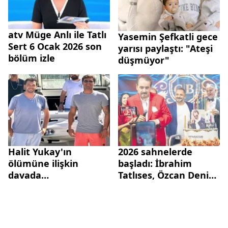
atv Müge Anlı ile Tatlı
Yasemin Şefkatli gece
Sert 6 Ocak 2026 son
yarısı paylaştı: "Ateşi
bölüm izle
düşmüyor"
Halit Yukay'ın
2026 sahnelerde
ölümüne ilişkin
başladı: İbrahim
davada
Tatlıses, Özcan Deniz,
gelişme! Kıvanç
Hakan Altun...
Tatlıtuğ tanık
listesinde