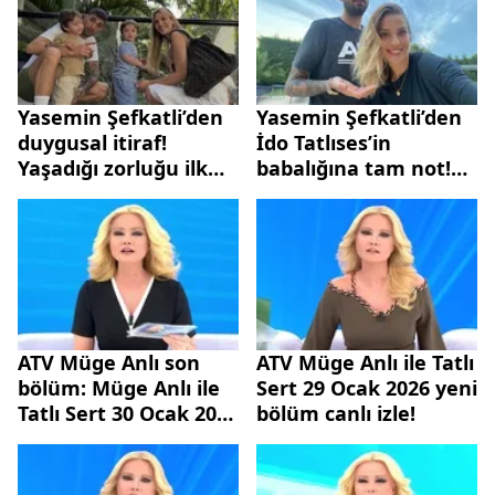
Yasemin Şefkatli’den
Yasemin Şefkatli’den
duygusal itiraf!
İdo Tatlıses’in
Yaşadığı zorluğu ilk
babalığına tam not!
kez anlattı: “İçime
“Çok iyi bir baba”
attım hep”
ATV Müge Anlı son
ATV Müge Anlı ile Tatlı
bölüm: Müge Anlı ile
Sert 29 Ocak 2026 yeni
Tatlı Sert 30 Ocak 2026
bölüm canlı izle!
yeni bölüm izle