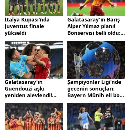
İtalya Kupası'nda
Galatasaray'ın Barış
Juventus finale
Alper Yılmaz planı!
yükseldi
Bonservisi belli oldu:
Cimbom'un kasası
dolacak
Galatasaray'ın
Şampiyonlar Ligi'nde
Guendouzi aşkı
gecenin sonuçları:
yeniden alevlendi!
Bayern Münih eli boş
Erden Timur yıldız
döndü! PSG avantajı
peşine düştü! Igor
kaptı...
Tudor detayı...