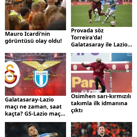
Provada söz
Mauro Icardi'nin
Torreira'da!
görüntüsü olay oldu!
Galatasaray ile Lazio
yenişemedi
Osimhen sarı-kırmızılı
Galatasaray-Lazio
takımla ilk idmanına
maçı ne zaman, saat
çıktı
kaçta? GS-Lazio maçı
hangi kanalda,
şifresiz mi?