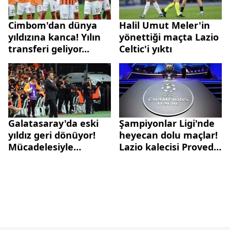
Cimbom'dan dünya
Halil Umut Meler'in
yıldızına kanca! Yılın
yönettiği maçta Lazio
transferi geliyor...
Celtic'i yıktı
Galatasaray'da eski
Şampiyonlar Ligi'nde
yıldız geri dönüyor!
heyecan dolu maçlar!
Mücadelesiyle
Lazio kalecisi Provedel
taraftarın sevgilisi
90+5'te attığı golle
olan ismi Okan Buruk
gecenin olayına imza
istiyor...
attı