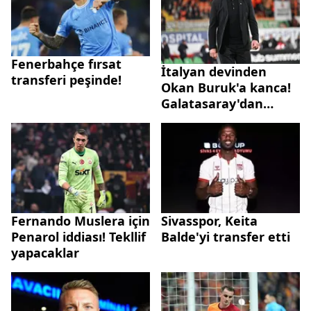
Fenerbahçe fırsat
İtalyan devinden
transferi peşinde!
Okan Buruk'a kanca!
Galatasaray'dan
ayrılacak mı?
Fernando Muslera için
Sivasspor, Keita
Penarol iddiası! Tekllif
Balde'yi transfer etti
yapacaklar