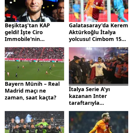
Beşiktaş'tan KAP
Galatasaray'da Kerem
geldi! İşte Ciro
Aktürkoğlu İtalya
Immobile'nin
yolcusu! Cimbom 15
maliyeti...
milyon euro istiyor
Bayern Münih – Real
İtalya Serie A'yı
Madrid maçı ne
kazanan Inter
zaman, saat kaçta?
taraftarıyla
şampiyonluk turu attı