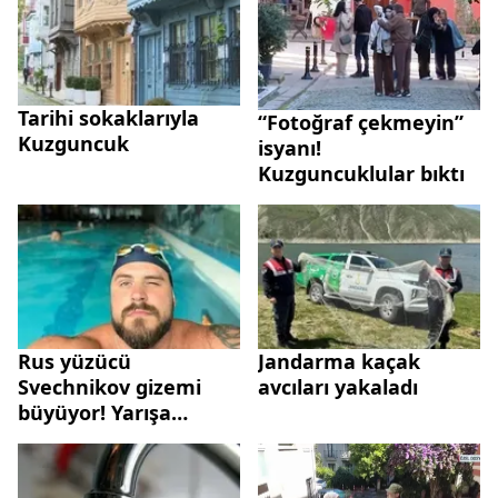
Tarihi sokaklarıyla
“Fotoğraf çekmeyin”
Kuzguncuk
isyanı!
Kuzguncuklular bıktı
Rus yüzücü
Jandarma kaçak
Svechnikov gizemi
avcıları yakaladı
büyüyor! Yarışa
katılan isim anlattı:
Karaya çıktığını
düşünüyorum