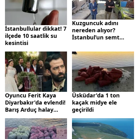
Kuzguncuk adını
İstanbullular dikkat! 7
nereden alıyor?
ilçede 10 saatlik su
İstanbul’un semt
kesintisi
isimlerinin ilginç
hikayeleri
Oyuncu Ferit Kaya
Üsküdar'da 1 ton
Diyarbakır'da evlendi!
kaçak midye ele
Barış Arduç halay
geçirildi
çekti...