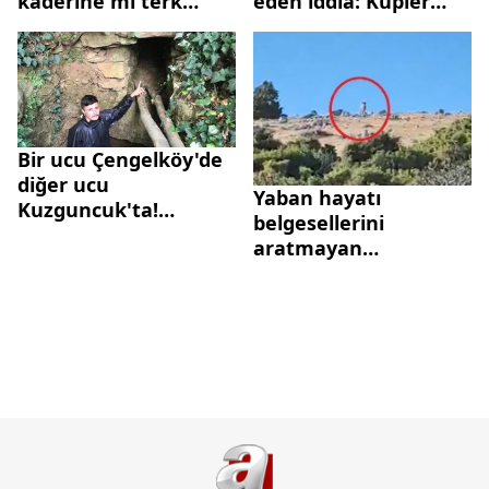
kaderine mi terk
eden iddia: Küpler
edildi?
dolusu altın çalındı
Bir ucu Çengelköy'de
diğer ucu
Yaban hayatı
Kuzguncuk'ta!
belgesellerini
Üsküdar'daki gizli
aratmayan
tünelle ilgili şoke
görüntüler
eden iddia: Küpler
Türkiye'den! Vatandaş
dolusu altın çalındı
heyecanla cep
telefonuna sarıldı...