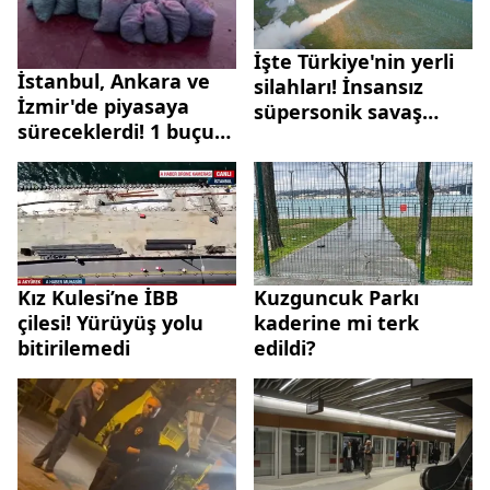
İşte Türkiye'nin yerli
İstanbul, Ankara ve
silahları! İnsansız
İzmir'de piyasaya
süpersonik savaş
süreceklerdi! 1 buçuk
uçağı Kızılelma, İHA
ton kaçak midye ele
ve SİHA'lar
geçirildi
Kız Kulesi’ne İBB
Kuzguncuk Parkı
çilesi! Yürüyüş yolu
kaderine mi terk
bitirilemedi
edildi?