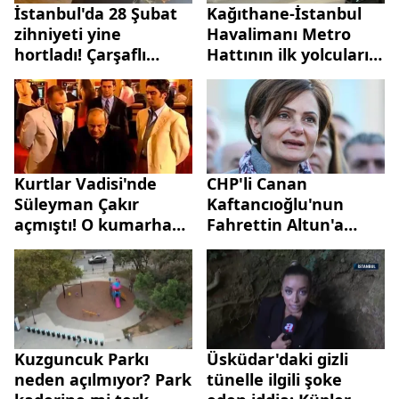
İstanbul'da 28 Şubat
Kağıthane-İstanbul
zihniyeti yine
Havalimanı Metro
hortladı! Çarşaflı
Hattının ilk yolcuları
kadınlara çirkin saldırı
konuştu: "Gayet hızlı
ve başarılı"
Kurtlar Vadisi'nde
CHP'li Canan
Süleyman Çakır
Kaftancıoğlu'nun
açmıştı! O kumarhane
Fahrettin Altun'a
gerçek çıktı:
hakaret davasında
Mühürledi
flaş gelişme! Savcı
mütalaasında
Kaftancıoğlu'nun
cezalandırılmasını
istedi
Kuzguncuk Parkı
Üsküdar'daki gizli
neden açılmıyor? Park
tünelle ilgili şoke