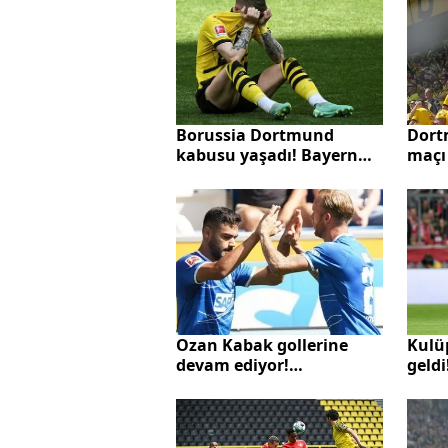
Dort
Borussia Dortmund
maçı 
kabusu yaşadı! Bayern
nasıl
Münih şampiyon oldu
Main
kana
Şamp
Ozan Kabak gollerine
Kulü
devam ediyor!
geldi
Hoffenheim galibiyete
Atak
uzandı
İspa