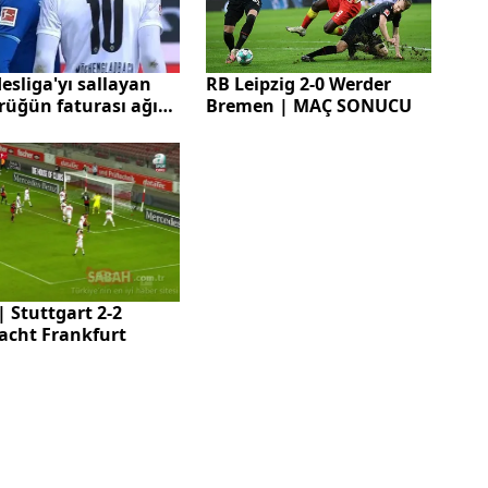
sliga'yı sallayan
RB Leipzig 2-0 Werder
rüğün faturası ağır
Bremen | MAÇ SONUCU
! Alman Kulübü
hengladbach'tan
cusuna rekor ceza
 Stuttgart 2-2
acht Frankfurt