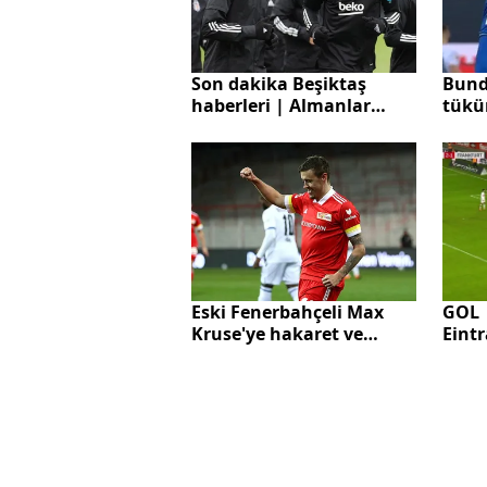
Son dakika Beşiktaş
Bunde
haberleri | Almanlar
tükü
peşine düştü! Aboubakar
oldu
paylaşılamıyor
Mönc
oyun
Eski Fenerbahçeli Max
GOL |
Kruse'ye hakaret ve
Eintr
tehdit dolu mektup