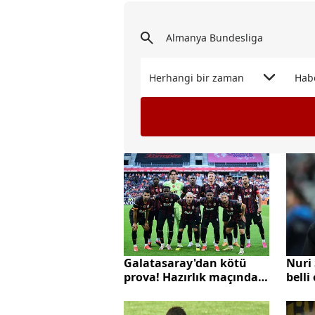
Herhangi bir zaman
Hab
Galatasaray'dan kötü
Nuri 
prova! Hazırlık maçında
belli
Fortuna Düsseldorf’a
farklı mağlup