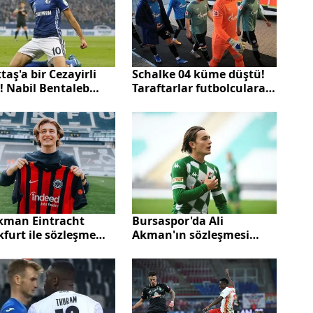
taş'a bir Cezayirli
Schalke 04 küme düştü!
! Nabil Bentaleb
Taraftarlar futbolculara
izi
saldırdı
Akman Eintracht
Bursaspor'da Ali
furt ile sözleşme
Akman'ın sözleşmesi
ladı "Evimde
feshedildi!
ediyorum"