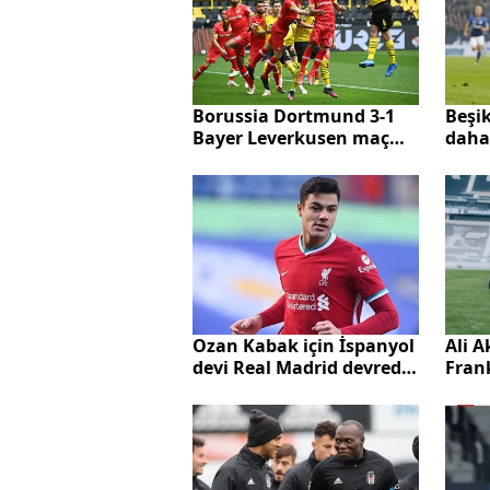
Borussia Dortmund 3-1
Beşik
Bayer Leverkusen maç
daha
ÖZETİ ve golleri izle
sürpr
Ozan Kabak için İspanyol
Ali 
devi Real Madrid devrede!
Frank
Bonservisi belli oldu
imza
hiss