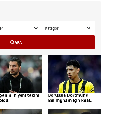
er
Kategori
ARA
Şahin'in yeni takımı
Borussia Dortmund
 oldu!
Bellingham için Real
Madrid ile anlaştı!