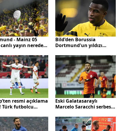
mund - Mainz 05
Bild'den Borussia
canlı yayın nereden,
Dortmund'un yıldızı
 izlenir? Dortmund -
Youssoufa Moukoko'nun
z 05 maçı hangi
yaşı hakkında flaş belge!
lda yayınlanıyor?
Youssoufa Moukoko kaç
iyonluk düğümü...
yaşında?
Eski Galatasaraylı
p’ten resmi açıklama
Marcelo Saracchi serbest
! Türk futbolcu
kalıyor! Leipzig'den flaş
an Karazor
karar
nya’da tutuklandı