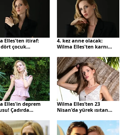
 Elles'ten itiraf:
4. kez anne olacak:
 dört çocuk
Wilma Elles'ten karnı
miştim"
burnunda yeni pozlar
a Elles'in deprem
Wilma Elles’ten 23
usu! Çadırda
Nisan'da yürek ısıtan
hladılar
ziyaret! Miniklere bayram
coşkusunu yaşattı