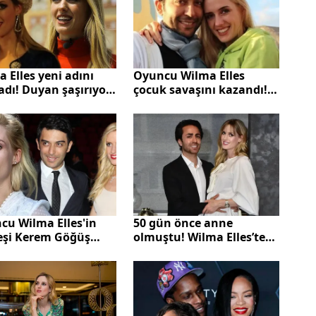
 Elles yeni adını
Oyuncu Wilma Elles
adı! Duyan şaşırıyor!
çocuk savaşını kazandı!
 vatandaşı
Eski eşiyle yine
ştu...
mahkemelik oldu...
cu Wilma Elles'in
50 gün önce anne
 eşi Kerem Göğüş
olmuştu! Wilma Elles’ten
kayı kabul etmedi!
dördüncü çocuk
uklarıma 1500 Euro
açıklaması
azla"