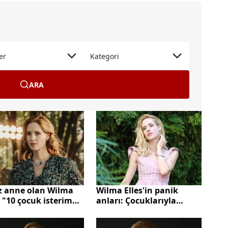
er
Kategori
ARA
ez anne olan Wilma
Wilma Elles'in panik
: "10 çocuk isterim
anları: Çocuklarıyla
zaman yetmiyor"
kaldığı otelde çıkan
yangın çıktı!