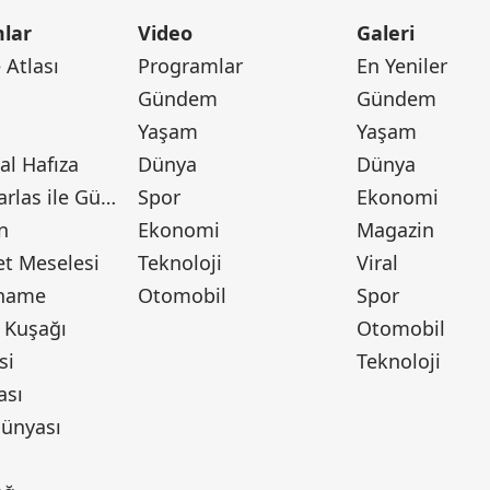
lar
Video
Galeri
Atlası
Programlar
En Yeniler
Gündem
Gündem
Yaşam
Yaşam
l Hafıza
Dünya
Dünya
Canan Barlas ile Gündem
Spor
Ekonomi
n
Ekonomi
Magazin
t Meselesi
Teknoloji
Viral
tname
Otomobil
Spor
 Kuşağı
Otomobil
si
Teknoloji
ası
ünyası
ı