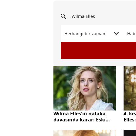
Herhangi bir zaman
Hab
4. k
Wilma Elles'in nafaka
Elles
davasında karar: Eski
ama 
eşinin "maddi durum"
itirazına ret!