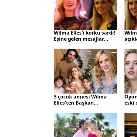
Wilma Elles'i korku sardı!
Wilma
Eşine gelen mesajlar
açıkl
tedirginlik yarattı
Türk
olmu
3 çocuk annesi Wilma
Oyun
Elles'ten Başkan
eski
Erdoğan'ın tavsiyesine
nafa
destek! "4 çocuk
"Çoc
gerçekten gereklilik"
çok f