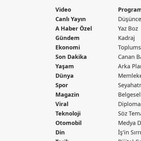
Video
Program
Canlı Yayın
Düşünce 
A Haber Özel
Yaz Boz
Gündem
Kadraj
Ekonomi
Toplumsa
Son Dakika
Yaşam
Arka Pla
Dünya
Memleke
Spor
Seyaha
Magazin
Belgesel
Viral
Diploma
Teknoloji
Söz Tem
Otomobil
Medya D
Din
İş'in Sırr