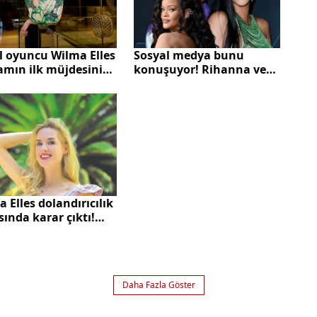
l oyuncu Wilma Elles
Sosyal medya bunu
amın ilk müjdesini
konuşuyor! Rihanna ve
 7 aylık...
ASAP Rocky bebeklerini
ilk defa paylaştı! Bakın
dünya starının bebeği
kime benziyor?
 Elles dolandırıcılık
ında karar çıktı!
 kez…
Daha Fazla Göster