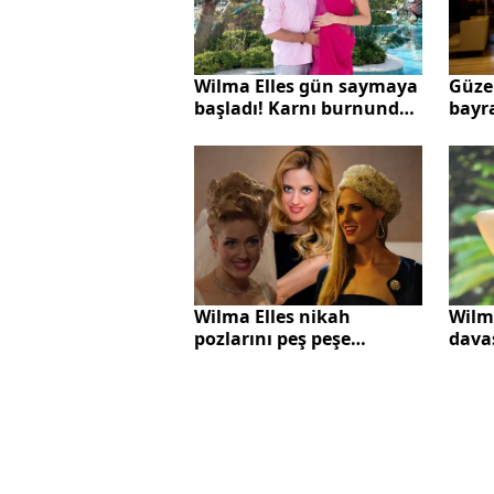
Güze
Wilma Elles gün saymaya
bayr
başladı! Karnı burnunda
verdi!
poza beğeni yağdı
Wilma Elles nikah
Wilma
pozlarını peş peşe
davas
paylaştı! Meğer 2 tane...
7’şer
Öyle Bir Geçer Zaman
Ki’nin Caroline’i Willma
Elles İzmir’de evlendi!