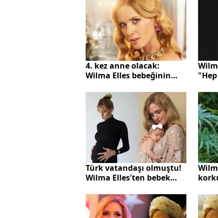
4. kez anne olacak:
Wilma
Wilma Elles bebeğinin
"Hep
cinsiyetini açıkladı
iste
Türk vatandaşı olmuştu!
Wilm
Wilma Elles'ten bebek
kork
müjdesi
saba