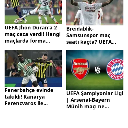
yakından izliyor
UEFA Jhon Duran'a 2
Breidablik-
maç ceza verdi! Hangi
Samsunspor maç
maçlarda forma
saati kaçta? UEFA
giyemeyecek?
Konferans Ligi
Samsunspor maçı
hangi kanalda?
Fenerbahçe evinde
UEFA Şampiyonlar Ligi
takıldı! Kanarya
| Arsenal-Bayern
Ferencvaros ile
Münih maçı ne
berabere kaldı
zaman, saat kaçta?
Muhtemel 11’ler