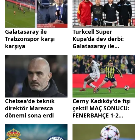
Galatasaray ile
Turkcell Süper
Trabzonspor karşı
Kupa’da dev derbi:
karşıya
Galatasaray ile
Trabzonspor karşı
karşıya
Chelsea'de teknik
Cerny Kadıköy'de fişi
direktör Maresca
çekti! MAÇ SONUCU:
dönemi sona erdi
FENERBAHÇE 1-2
BEŞİKTAŞ