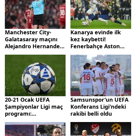
Manchester City-
Kanarya evinde ilk
Galatasaray maçını
kez kaybetti!
Alejandro Hernandez
Fenerbahçe Aston
yönetecek
Villa'ya 1-0 mağlup
oldu
20-21 Ocak UEFA
Samsunspor'un UEFA
Şampiyonlar Ligi maç
Konferans Ligi'ndeki
programı:
rakibi belli oldu
Galatasaray, Real
Madrid, Juventus…