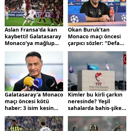
Aslan Fransa'da kan
Okan Buruk’tan
kaybetti! Galatasaray
Monaco maçı öncesi
Monaco'ya mağlup
çarpıcı sözler: "Defans
oldu
hattında tamamen
çaresizim"
Galatasaray'a Monaco
Kimler bu kirli çarkın
maçı öncesi kötü
neresinde? Yeşil
haber: 3 isim kesin
sahalarda bahis-şike
olarak yok
operasyonu: UEFA
Türkiye’deki
soruşturmayı