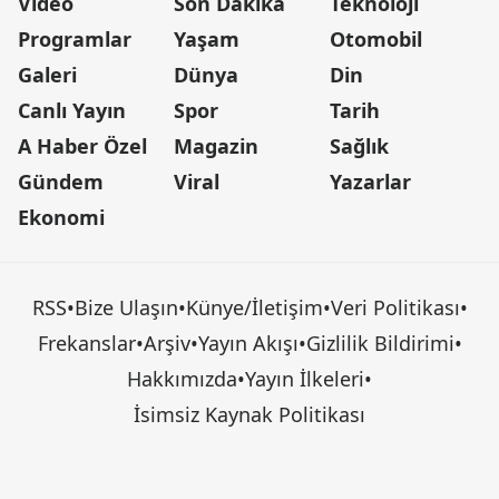
Video
Son Dakika
Teknoloji
Programlar
Yaşam
Otomobil
Galeri
Dünya
Din
Canlı Yayın
Spor
Tarih
A Haber Özel
Magazin
Sağlık
Gündem
Viral
Yazarlar
Ekonomi
RSS
•
Bize Ulaşın
•
Künye/İletişim
•
Veri Politikası
•
Frekanslar
•
Arşiv
•
Yayın Akışı
•
Gizlilik Bildirimi
•
Hakkımızda
•
Yayın İlkeleri
•
İsimsiz Kaynak Politikası