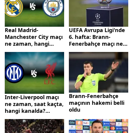
Real Madrid-
UEFA Avrupa Ligi'nde
Manchester City maçı
6. hafta: Brann-
ne zaman, hangi
Fenerbahçe maçı ne
kanalda? Arda Güler
zaman, hangi
oynayacak mı?
kanalda? İşte
muhtemel 11'ler
Brann-Fenerbahçe
Inter-Liverpool maçı
maçının hakemi belli
ne zaman, saat kaçta,
oldu
hangi kanalda?
Hakan Çalhanoğlu
oynayacak mı?