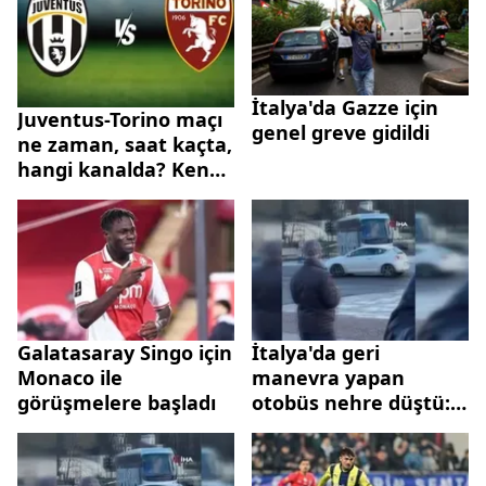
İtalya'da Gazze için
Juventus-Torino maçı
genel greve gidildi
ne zaman, saat kaçta,
hangi kanalda? Kenan
Yıldız oynayacak mı?
Muhtemel 11’ler
Galatasaray Singo için
İtalya'da geri
Monaco ile
manevra yapan
görüşmelere başladı
otobüs nehre düştü: 1
ölü