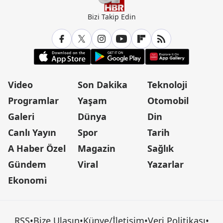
Bizi Takip Edin
Video
Son Dakika
Teknoloji
Programlar
Yaşam
Otomobil
Galeri
Dünya
Din
Canlı Yayın
Spor
Tarih
A Haber Özel
Magazin
Sağlık
Gündem
Viral
Yazarlar
Ekonomi
RSS
•
Bize Ulaşın
•
Künye/İletişim
•
Veri Politikası
•