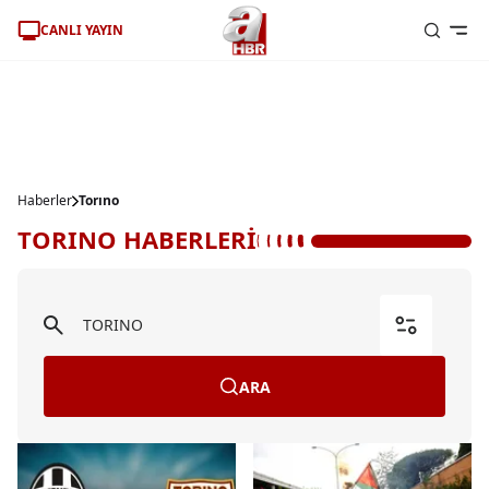
CANLI YAYIN
Haberler
Torıno
TORINO HABERLERİ
ARA