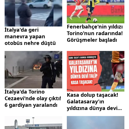
Fenerbahçe'nin yıldızı
İtalya'da geri
Torino'nun radarında!
manevra yapan
Görüşmeler başladı
otobüs nehre düştü
İtalya'da Torino
Kasa dolup taşacak!
Cezaevi'nde olay çıktı!
Galatasaray’ın
6 gardiyan yaralandı
yıldızına dünya devi
talip: EURO 2024’e
damga vurmuştu!