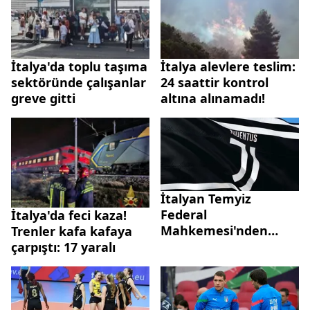
İtalya'da toplu taşıma
İtalya alevlere teslim:
sektöründe çalışanlar
24 saattir kontrol
greve gitti
altına alınamadı!
İtalyan Temyiz
Federal
İtalya'da feci kaza!
Mahkemesi'nden
Trenler kafa kafaya
Juventus'a puan silme
çarpıştı: 17 yaralı
cezası! Bu sezon ligde
10 puanı gidecek