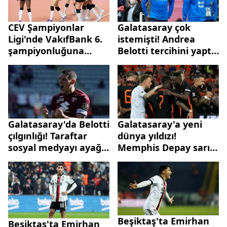
CEV Şampiyonlar
Galatasaray çok
Ligi'nde VakıfBank 6.
istemişti! Andrea
şampiyonluğuna
Belotti tercihini yaptı
ulaştı!
formayı giydi! Resmen
Roma'da...
Galatasaray'da Belotti
Galatasaray'a yeni
çılgınlığı! Taraftar
dünya yıldızı!
sosyal medyayı ayağa
Memphis Depay sarı
kaldırdı! Belotti'nin eşi
kırmızılı formaya
transfer için ateşi
yakın! Rakip
yaktı
Juventus...
Beşiktaş'ta Emirhan
Beşiktaş'ta Emirhan