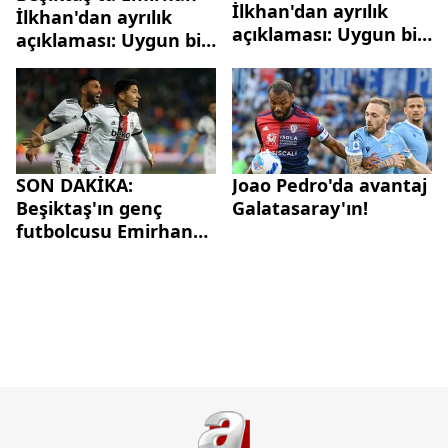
İlkhan'dan ayrılık
İlkhan'dan ayrılık
açıklaması: Uygun bir
açıklaması: Uygun bir
teklif gelmesi halinde
teklif gelmesi halinde
anlayış rica ettim
anlayış rica ettim
SON DAKİKA:
Joao Pedro'da avantaj
Beşiktaş'ın genç
Galatasaray'ın!
futbolcusu Emirhan
İlkhan Torino yolcusu