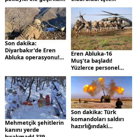
Bayram öncesi
operasyondan
katliam hazırlığı
görüntüler
önlendi
Son dakika:
Diyarbakır'de Eren
Eren Abluka-16
Abluka operasyonu!
Muş'ta başladı!
950 personel katılıyor
Yüzlerce personel
görevde | İşte
sahadan ilk
görüntüler
Son dakika: Türk
komandoları saldırı
Mehmetçik şehitlerin
hazırlığındaki
kanını yerde
teröristleri etkisiz
bırakmadı! 339