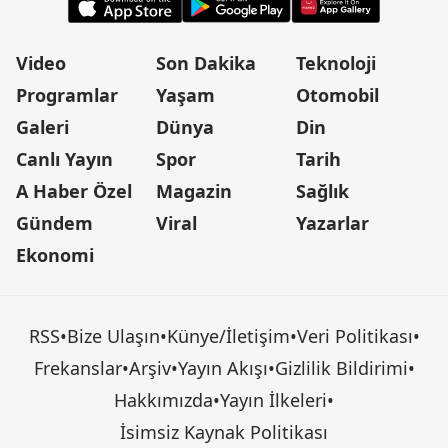
Video
Son Dakika
Teknoloji
Programlar
Yaşam
Otomobil
Galeri
Dünya
Din
Canlı Yayın
Spor
Tarih
A Haber Özel
Magazin
Sağlık
Gündem
Viral
Yazarlar
Ekonomi
RSS
•
Bize Ulaşın
•
Künye/İletişim
•
Veri Politikası
•
Frekanslar
•
Arşiv
•
Yayın Akışı
•
Gizlilik Bildirimi
•
Hakkımızda
•
Yayın İlkeleri
•
İsimsiz Kaynak Politikası