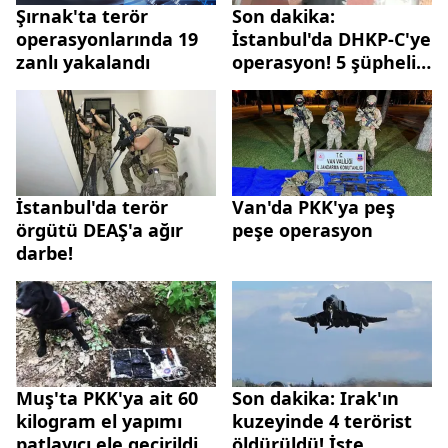
Şırnak'ta terör
Son dakika:
operasyonlarında 19
İstanbul'da DHKP-C'ye
zanlı yakalandı
operasyon! 5 şüpheli
yakalandı
İstanbul'da terör
Van'da PKK'ya peş
örgütü DEAŞ'a ağır
peşe operasyon
darbe!
Muş'ta PKK'ya ait 60
Son dakika: Irak'ın
kilogram el yapımı
kuzeyinde 4 terörist
patlayıcı ele geçirildi!
öldürüldü! İşte