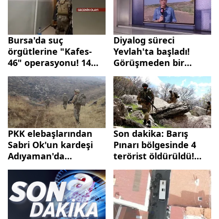
Bursa'da suç
Diyalog süreci
örgütlerine "Kafes-
Yevlah'ta başladı!
46" operasyonu! 14
Görüşmeden bir
şüpheli tutuklandı
sonuç çıkmadı, ikinci
görüşme ne zaman?
PKK elebaşlarından
Son dakika: Barış
Sabri Ok'un kardeşi
Pınarı bölgesinde 4
Adıyaman'da
terörist öldürüldü!
tutuklandı
Suriye'de PKK
operasyonları devam
ediyor