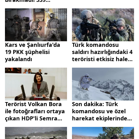
hale getirdi
terörist öldürüldü
Kars ve Şanlıurfa'da
Türk komandosu
19 PKK şüphelisi
saldırı hazırlığındaki 4
yakalandı
teröristi etkisiz hale
getirdi
Terörist Volkan Bora
Son dakika: Türk
ile fotoğrafları ortaya
komandosu ve özel
çıkan HDP'li Semra
harekat ekiplerinden
Güzel'den ne ses var
PKK'ya Eren Kış-4
ne savunma!
darbesi