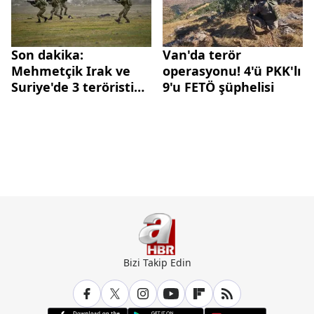
Son dakika:
Van'da terör
Mehmetçik Irak ve
operasyonu! 4'ü PKK'lı
Suriye'de 3 teröristi
9'u FETÖ şüphelisi
etkisiz hale getirdi
Bizi Takip Edin