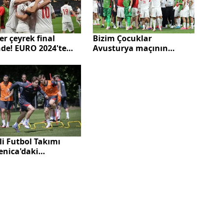
ler çeyrek final
Bizim Çocuklar
nde! EURO 2024'te
Avusturya maçının
i maç! İşte
hazırlıklarına başladı
iye'nin Avusturya
muhtemel 11'i...
li Futbol Takımı
enica'daki
lıklarını tamamladı