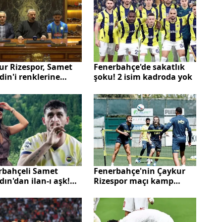
Fenerbahçe'de sakatlık
ur Rizespor, Samet
şoku! 2 isim kadroda yok
in'i renklerine
dı!
Fenerbahçe'nin Çaykur
rbahçeli Samet
Rizespor maçı kamp
ın'dan ilan-ı aşk!
kadrosu belli oldu! O
l Dağı'nın
isimler de kadroda
n'ıyla birlikte...