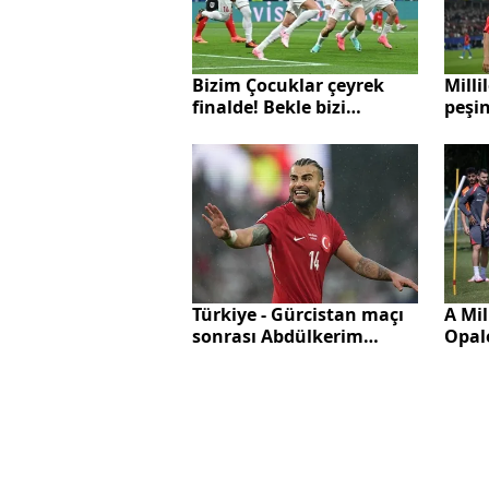
Bizim Çocuklar çeyrek
Milli
finalde! Bekle bizi
peşi
Hollanda
tarih
Türk
maçı 
Türkiye - Gürcistan maçı
A Mil
sonrası Abdülkerim
Opal
Bardakcı'dan flaş
hazır
açıklama: Hedefimiz grup
liderliği