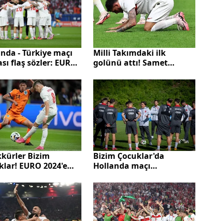
Milli Takımdaki ilk
nda - Türkiye maçı
golünü attı! Samet
sı flaş sözler: EURO
Akaydin gol sevincini
'e Türk damgası
secde ederek kutladı
kkürler Bizim
Bizim Çocuklar'da
klar! EURO 2024'e
Hollanda maçı
ettik | Türkiye
hazırlıkları!
nda karşısında 2-1
up oldu