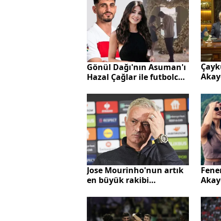
Çayk
Gönül Dağı'nın Asuman'ı
Akayd
Hazal Çağlar ile futbolcu
bağla
Samet Akaydın evleniyor!
Jose Mourinho'nun artık
Fene
en büyük rakibi
Akayd
Fenerbahçe taraftarı!
Gönü
Bilbao sonrası ağır
Asuma
eleştiri