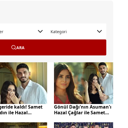
er
Kategori
ARA
 geride kaldı! Samet
Gönül Dağı'nın Asuman'ı
ın ile Hazal
Hazal Çağlar ile Samet
ar'dan romantik
Akaydın aşk tazeledi
aşım!