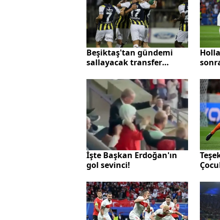
Beşiktaş'tan gündemi
Holla
sallayacak transfer
sonra
hamlesi! Fenerbahçeli 5
2024
yıldız için operasyon
Teşe
İşte Başkan Erdoğan'ın
Çocu
gol sevinci!
veda 
Holla
mağl