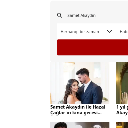
Herhangi bir zaman
Hab
Samet Akaydın ile Hazal
1 yıl
Çağlar'ın kına gecesi
Akayd
sosyal medyayı salladı
Çağl
payl