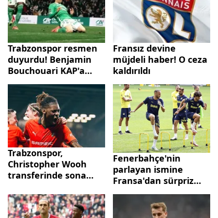
Trabzonspor resmen
Fransız devine
duyurdu! Benjamin
müjdeli haber! O ceza
Bouchouari KAP'a
kaldırıldı
bildirildi
Trabzonspor,
Fenerbahçe'nin
Christopher Wooh
parlayan ismine
transferinde sona
Fransa'dan sürpriz
yaklaştı
talip