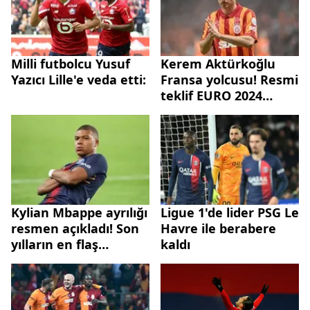
Milli futbolcu Yusuf
Kerem Aktürkoğlu
Yazıcı Lille'e veda etti:
Fransa yolcusu! Resmi
teklif EURO 2024
sonrası yapılacak...
Kylian Mbappe ayrılığı
Ligue 1'de lider PSG Le
resmen açıkladı! Son
Havre ile berabere
yılların en flaş
kaldı
transferi: İşte yeni
adresi...