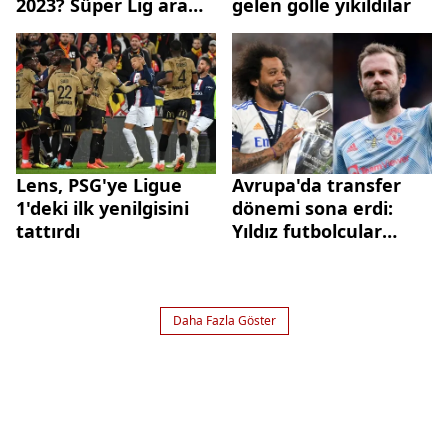
2023? Süper Lig ara
gelen golle yıkıldılar
transfer sezonu ayın
kaçında bitecek?
Lens, PSG'ye Ligue
Avrupa'da transfer
1'deki ilk yenilgisini
dönemi sona erdi:
tattırdı
Yıldız futbolcular
kulüpsüz kaldı
Daha Fazla Göster