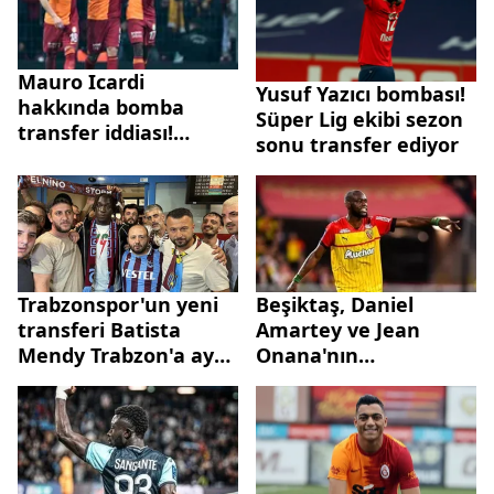
Mauro Icardi
Yusuf Yazıcı bombası!
hakkında bomba
Süper Lig ekibi sezon
transfer iddiası!
sonu transfer ediyor
Kesenin ağzını iyice
açacaklar! Tanıdık
isim çok istiyor...
Trabzonspor'un yeni
Beşiktaş, Daniel
transferi Batista
Amartey ve Jean
Mendy Trabzon'a ayak
Onana'nın
bastı
transferlerini
duyurdu