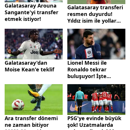
Galatasaray Arouna
Galatasaray transferi
Sangante'yi transfer
resmen duyurdu!
etmek istiyor!
Yıldız isim ile yollar
ayrıldı
Galatasaray'dan
Lionel Messi ile
Moise Kean'e teklif
Ronaldo tekrar
buluşuyor! İşte
Messi'nin görüştüğü
takım | Fotoğraflar
sızmıştı...
Ara transfer dönemi
PSG'ye evinde büyük
ne zaman bitiyor
şok! Uzatmalarda