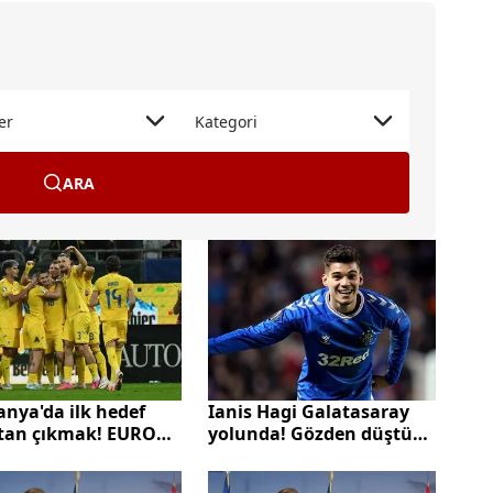
er
Kategori
ARA
nya'da ilk hedef
Ianis Hagi Galatasaray
tan çıkmak! EURO
yolunda! Gözden düştü
e geri sayım sürüyor
Aslan peşine düştü...
manya EURO 2024