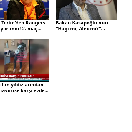
h Terim'den Rangers
Bakan Kasapoğlu'nun
 yorumu! 2. maç
''Hagi mi, Alex mi?''
.
anketi rekor kırdı
lun yıldızlarından
navirüse karşı evde
ağrısı! |Video