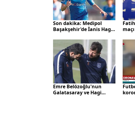
Son dakika: Medipol
Fati
Başakşehir'de İanis Hagi
maçı
harekatı!
yok..
Emre Belözoğlu'nun
Futbo
Galatasaray ve Hagi
koro
itirafları gündem oldu
kal ç