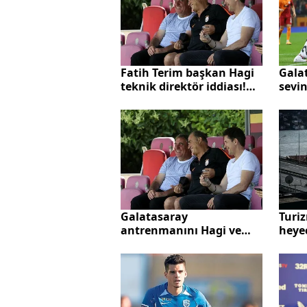
Fatih Terim başkan Hagi
Gala
teknik direktör iddiası!
sevin
Hagi'den açıklama geldi
çekti
Galatasaray
Turi
antrenmanını Hagi ve
heye
Popescu ziyaret etti!
euro 