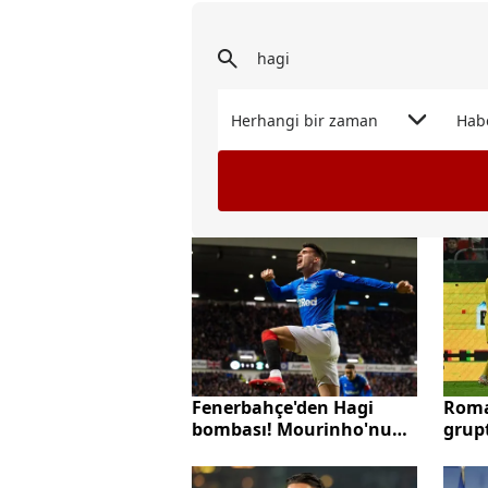
Herhangi bir zaman
Hab
Roma
Fenerbahçe'den Hagi
grup
bombası! Mourinho'nun
2024'
arkadaşı transfer
| Ro
duyurdu