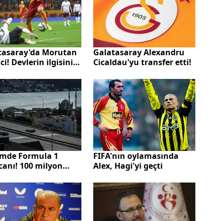
tasaray'da Morutan
Galatasaray Alexandru
ci! Devlerin ilgisini
Cicaldau'yu transfer etti!
zmde Formula 1
FIFA'nın oylamasında
canı! 100 milyon
Alex, Hagi'yi geçti
gelir