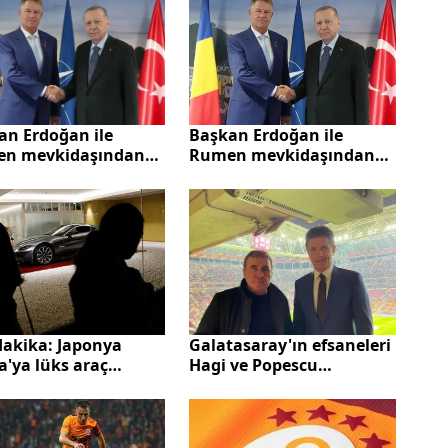
takvimi
Başkan Erdoğan ile
an Erdoğan ile
Rumen mevkidaşından
n mevkidaşından
gülümseten 'Hagi'
mseten 'Hagi'
diyaloğu
loğu
dakika: Japonya
Galatasaray'ın efsaneleri
a'ya lüks araç
Hagi ve Popescu
atına yasak getirdi
Barcelona maçını statta
izledi