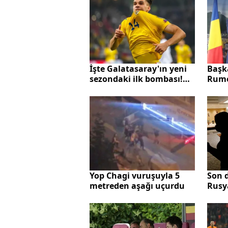
maç 
İşte Galatasaray'ın yeni
Başk
sezondaki ilk bombası!
Rume
Transfer operasyonu
gülü
erken başladı
diya
Son 
Yop Chagi vuruşuyla 5
Rusy
metreden aşağı uçurdu
ihrac