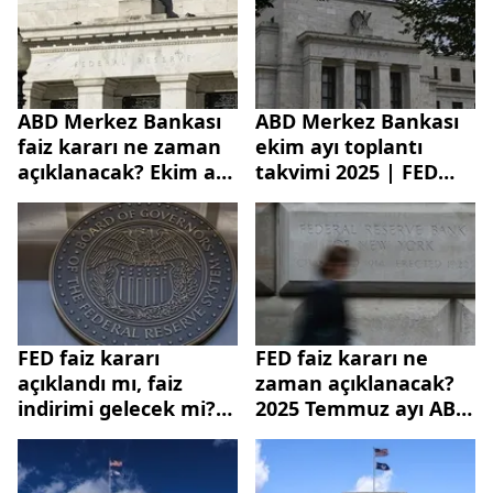
ABD Merkez Bankası
ABD Merkez Bankası
faiz kararı ne zaman
ekim ayı toplantı
açıklanacak? Ekim ayı
takvimi 2025 | FED
FED faiz kararında
faiz kararı ne zaman,
beklenti ne yönde?
hangi tarihte
açıklanacak? İndirim
gelecek mi?
FED faiz kararı
FED faiz kararı ne
açıklandı mı, faiz
zaman açıklanacak?
indirimi gelecek mi?
2025 Temmuz ayı ABD
2025 Eylül ayı ABD
Merkez Bankası faiz
Merkez Bankası
kararı açıklandı mı,
toplantısı ne zaman?
indirime gidilecek mi?