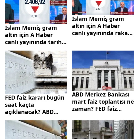
İslam Memiş gram
altın için A Haber
İslam Memiş gram
canlı yayınında rakam
altın için A Haber
verdi: Paniğe gerek
canlı yayınında tarih
yok! | Altın bilezik
ve rakam verdi:
alırken burma mı,
Paniğe gerek yok! |
ajda mı?
Altın bilezik alırken
burma mı, ajda mı?
ABD Merkez Bankası
FED faiz kararı bugün
mart faiz toplantısı ne
saat kaçta
zaman? FED faiz
açıklanacak? ABD
kararı ne olacak,
Merkez Bankası
hangi tarihte
toplantı kararı ne
açıklanacak?
oldu?