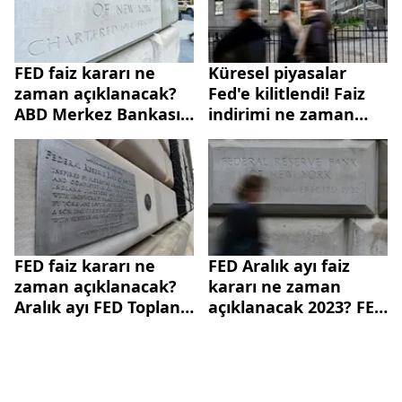
FED faiz kararı ne
Küresel piyasalar
zaman açıklanacak?
Fed'e kilitlendi! Faiz
ABD Merkez Bankası
indirimi ne zaman
faiz toplantısı ne
başlayacak?
zaman?
FED faiz kararı ne
FED Aralık ayı faiz
zaman açıklanacak?
kararı ne zaman
Aralık ayı FED Toplantı
açıklanacak 2023? FED
tarihi!
faiz kararı toplantı
tarihi...