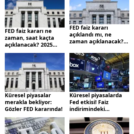
FED faiz kararı
FED faiz kararı ne
açıklandı mı, ne
zaman, saat kaçta
zaman açıklanacak?
açıklanacak? 2025
2025 Mart ayı FED faiz
Mayıs FED faiz kararı
kararı beklentisi ne
beklentisi ne yönde?
yönde?
Küresel piyasalar
Küresel piyasalarda
merakla bekliyor:
Fed etkisi! Faiz
Gözler FED kararında!
indirimindeki
belirsizlik borsaları
vurdu