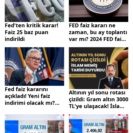
Fed'ten kritik karar!
FED faiz kararı ne
Faiz 25 baz puan
zaman, bu ay toplantı
indirildi
var mı? 2024 FED faiz
beklentisi ne yönde?
Fed faiz kararını
Altının yıl sonu rotası
açıkladı! Yeni faiz
çizildi: Gram altın 3000
indirimi olacak mı?
TL'ye ulaşacak! İslam
Powell'dan önemli
Memiş tarihi duyurdu
açıklamalar