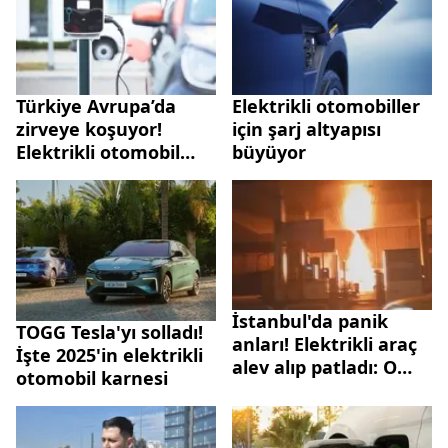
Türkiye Avrupa’da
Elektrikli otomobiller
zirveye koşuyor!
için şarj altyapısı
Elektrikli otomobil
büyüyor
satışları yüzde 80 arttı
İstanbul'da panik
TOGG Tesla'yı solladı!
anları! Elektrikli araç
İşte 2025'in elektrikli
alev alıp patladı: O
otomobil karnesi
anlar kamerada