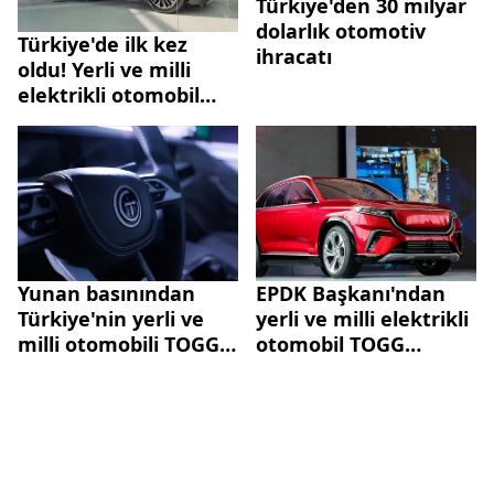
Türkiye'den 30 milyar
dolarlık otomotiv
Türkiye'de ilk kez
ihracatı
oldu! Yerli ve milli
elektrikli otomobil
TOGG göz kamaştırdı
Yunan basınından
EPDK Başkanı'ndan
Türkiye'nin yerli ve
yerli ve milli elektrikli
milli otomobili TOGG'a
otomobil TOGG
büyük övgü!
hakkında açıklama!
Yepyeni bir döneme
gireceğiz