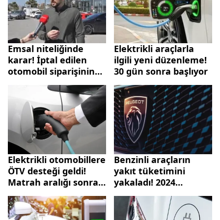
Emsal niteliğinde
Elektrikli araçlarla
karar! İptal edilen
ilgili yeni düzenleme!
otomobil siparişinin
30 gün sonra başlıyor
ön ödemesi iade edildi
Elektrikli otomobillere
Benzinli araçların
ÖTV desteği geldi!
yakıt tüketimini
Matrah aralığı sonrası
yakaladı! 2024
fiyatlar da değişti!
Peugeot e-3008 tek
Togg, Fiat, Hyundai,
şarj ile 700 KM menzil
Opel, Citroen...
sunuyor! İşte