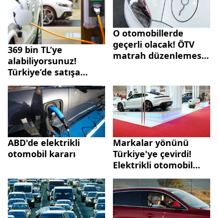
detaylar…
O otomobillerde
geçerli olacak! ÖTV
369 bin TL’ye
matrah düzenlemesi
alabiliyorsunuz!
Resmi Gazete'de
Türkiye’de satışa
sunulan en uygun
elektrikli araç
fiyatları! İşte Citroen,
Dacia, Fiat, Ford,
Hyundai, Opel,
Peugeot, Renault…
ABD'de elektrikli
Markalar yönünü
otomobil kararı
Türkiye'ye çevirdi!
Elektrikli otomobil
satışlarında dev artış