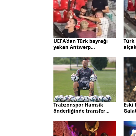
gecen
UEFA'dan Türk bayrağı
Türk
yakan Antwerp
alça
taraftarına para cezası
soru
Trabzonspor Hamsik
Eski 
önderliğinde transfer
Gala
atağında! İşte Dries
Micha
Mertens harekatında son
mi tr
durum