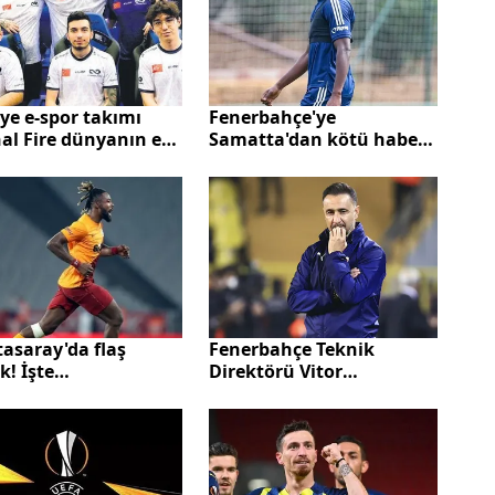
ye e-spor takımı
Fenerbahçe'ye
al Fire dünyanın en
Samatta'dan kötü haber!
ri arasında
Antwerp bonservisini
almayacak
asaray'da flaş
Fenerbahçe Teknik
ık! İşte
Direktörü Vitor
ndama'nın yeni
Pereira'dan Kayserispor
mı
maçı yorumu: Bahane
üretmek istemiyorum