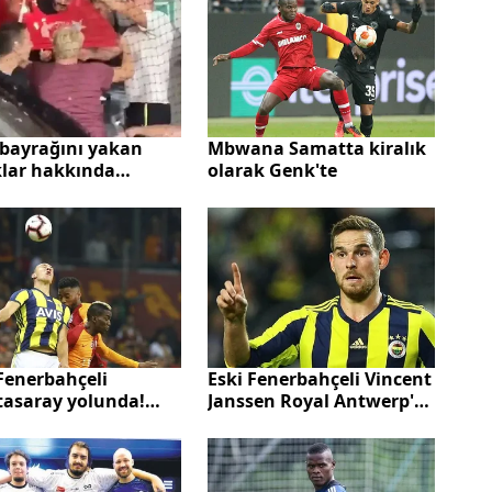
in olayına imza attı
 bayrağını yakan
Mbwana Samatta kiralık
klar hakkında
olarak Genk'te
şturma açıldı
Fenerbahçeli
Eski Fenerbahçeli Vincent
tasaray yolunda!
Janssen Royal Antwerp'e
el Frey ezeli rakibe
transfer oldu
ansfer olacak?