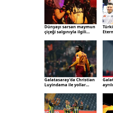
Türki
Dünyayı sarsan maymun
Etern
çiçeği salgınıyla ilgili
iyile
korkunç gerçek! Virüs
'fetiş' festivalinden
yayılmış
Galatasaray'da Christian
Galat
Luyindama ile yollar
ayrıl
ayrılıyor: Satın alma
Luyi
opsiyonlu kiralık...
takı