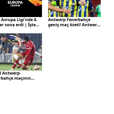
Avrupa Ligi'nde 4.
Antwerp Fenerbahçe
r sona erdi | İşte
geniş maç özeti! Antwerp
nin sonuçları
Fenerbahçe maçı ne
zaman hangi kanalda?
l Antwerp-
rbahçe maçının
i belli oldu