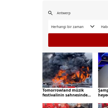
Herhangi bir zaman
Hab
Tomorrowland müzik
Şamp
festivalinin sahnesinde
heye
yangın
Lazio
90+5'