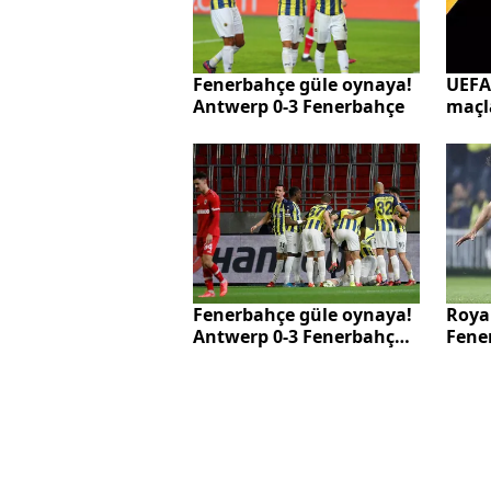
UEFA 
Fenerbahçe güle oynaya!
maçla
Antwerp 0-3 Fenerbahçe
gece
Fenerbahçe güle oynaya!
Roya
Antwerp 0-3 Fenerbahçe
Fene
(MAÇ SONUCU-ÖZET)
hakem