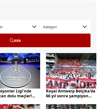
er
Kategori
ARA
iyonlar Ligi'nde
Royal Antwerp Belçika'da
can dolu maçlar!
66 yıl sonra şampiyon
 kalecisi Provedel
oldu!
te attığı golle