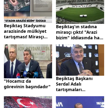
Beşiktaş Stadyumu
Beşiktaş'ın stadına
arazisinde mülkiyet
mirasçı çıktı! "Arazi
tartışması! Mirasçı
bizim" iddiasında hak
sayısı arttı
sahiplerinin sayısı
arttı
Beşiktaş Başkanı
"Hocamız da
Serdal Adalı
görevinin başındadır"
tartışmaları
sonlandırdı: Sergen
Yalçın’ın akıbeti belli
oldu