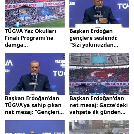
TÜGVA Yaz Okulları
Başkan Erdoğan
Finali Programı'na
gençlere seslendi:
damga
"Sizi yolunuzdan
vuran koreografi: Bir
döndürmek
gün gelecek bir gün
isteyenlere boyun
kalacak | Bir tarafta
eğmeyin"
Ayasofya diğer
tarafta Mescid-i
Aksa...
Başkan Erdoğan’dan
Başkan Erdoğan'dan
TÜGVA’ya sahip çıkan
net mesaj: Gazze'deki
net mesaj: “Gençleri
vahşete ilk günden
marjinallere
itibaren en güçlü
bırakmayacağız”
tepki veren ülke
Türkiye'dir