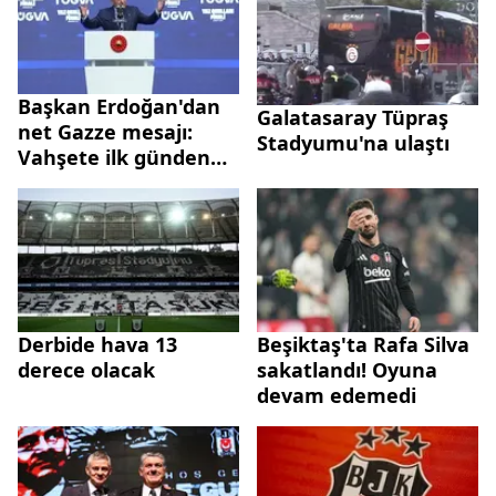
Başkan Erdoğan'dan
Galatasaray Tüpraş
net Gazze mesajı:
Stadyumu'na ulaştı
Vahşete ilk günden
itibaren en güçlü
tepki veren ülke
Türkiye'dir
Derbide hava 13
Beşiktaş'ta Rafa Silva
derece olacak
sakatlandı! Oyuna
devam edemedi