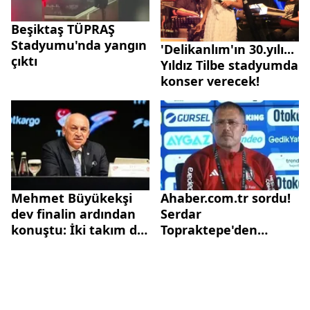
Beşiktaş TÜPRAŞ
Stadyumu'nda yangın
'Delikanlım'ın 30.yılı...
çıktı
Yıldız Tilbe stadyumda
konser verecek!
Mehmet Büyükekşi
Ahaber.com.tr sordu!
dev finalin ardından
Serdar
konuştu: İki takım da
Topraktepe'den
futbolu
derbinin ardından flaş
çirkinleştirmeden
açıklamalar:
oynadı
Aboubakar ve Cenk
ile...