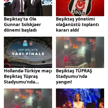
Beşiktaş'ta Ole
Beşiktaş yönetimi
Gunnar Solskjaer
olağanüstü toplantı
dönemi başladı
kararı aldı!
Hollanda-Türkiye maçı
Beşiktaş TÜPRAŞ
Beşiktaş Tüpraş
Stadyumu'nda
Stadyumu'nda
yangın!
yayınlanacak