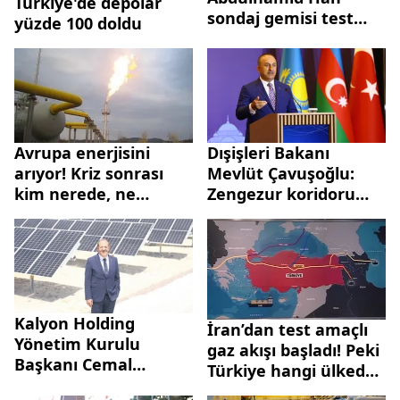
Türkiye'de depolar
sondaj gemisi test
yüzde 100 doldu
seyrinde!
Avrupa enerjisini
Dışişleri Bakanı
arıyor! Kriz sonrası
Mevlüt Çavuşoğlu:
kim nerede, ne
Zengezur koridoru
yapıyor?
açılmalı
Kalyon Holding
İran’dan test amaçlı
Yönetim Kurulu
gaz akışı başladı! Peki
Başkanı Cemal
Türkiye hangi ülkeden
Kalyoncu'dan
ne kadar doğalgaz