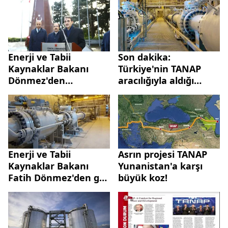
'sürdürülebilirlik'
alıyor?
vurgusu! Yeşil enerji
devriminde öncü
olacak
Enerji ve Tabii
Son dakika:
Kaynaklar Bakanı
Türkiye'nin TANAP
Dönmez'den
aracılığıyla aldığı
Azerbaycan
doğal gaz açıklandı
açıklaması: Yanında
olmaya devam
edeceğiz
Enerji ve Tabii
Asrın projesi TANAP
Kaynaklar Bakanı
Yunanistan'a karşı
Fatih Dönmez'den gaz
büyük koz!
akışı açıklaması