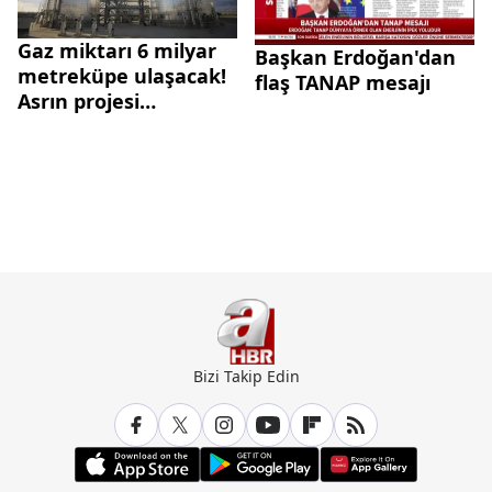
Gaz miktarı 6 milyar
Başkan Erdoğan'dan
metreküpe ulaşacak!
flaş TANAP mesajı
Asrın projesi
TANAP'tan ekonomiye
dev katkı
Bizi Takip Edin