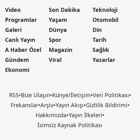
Video
Son Dakika
Teknoloji
Programlar
Yaşam
Otomobil
Galeri
Dünya
Din
Canlı Yayın
Spor
Tarih
A Haber Özel
Magazin
Sağlık
Gündem
Viral
Yazarlar
Ekonomi
RSS
•
Bize Ulaşın
•
Künye/İletişim
•
Veri Politikası
•
Frekanslar
•
Arşiv
•
Yayın Akışı
•
Gizlilik Bildirimi
•
Hakkımızda
•
Yayın İlkeleri
•
İsimsiz Kaynak Politikası