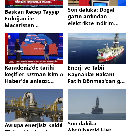
Son dakika: Doğal
Başkan Recep Tayyip
gazın ardından
Erdoğan ile
elektrikte indirim
Macaristan
sinyali! Enerji ve Tabii
Cumhurbaşkanı
Kaynaklar Bakanı
Katalin Novak’tan
Dönmez o tarihi
kritik açıklamalar
işaret etti
Karadeniz'de tarihi
Enerji ve Tabii
keşifler! Uzman isim A
Kaynaklar Bakanı
Haber'de anlattı:
Fatih Dönmez'dan gaz
Türkiye’nin doğal
ve altyapı açıklaması!
gazda ticaret merkezi
Yeni hatların ve yeni
olmasına katkı
kaynakların en
sağlayacak
ekonomik rotası
Türkiye!
Son dakika:
Avrupa enerjisiz kaldı!
Abdülhamid Han