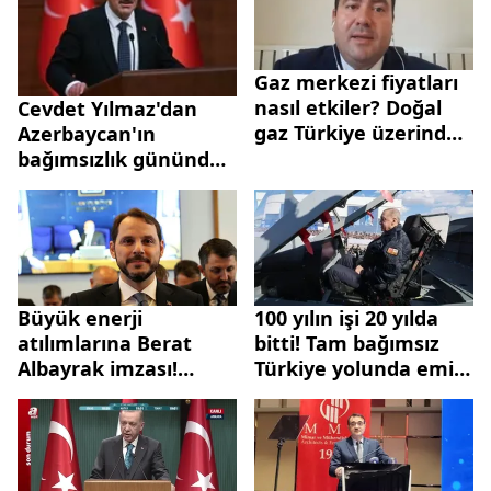
Gaz merkezi fiyatları
nasıl etkiler? Doğal
Cevdet Yılmaz'dan
gaz Türkiye üzerinden
Azerbaycan'ın
Avrupa ülkelerine
bağımsızlık gününde
nasıl taşınacak?
anlamlı mesaj: Bir asır
değil bin yıllık
kardeşlik
Büyük enerji
100 yılın işi 20 yılda
atılımlarına Berat
bitti! Tam bağımsız
Albayrak imzası!
Türkiye yolunda emin
Türkiye sınırı olmayan
adımlar | Enerjiden
Macaristan’a doğalgaz
savunmaya, sağlıktan
ihraç edecek
ulaştırmaya...