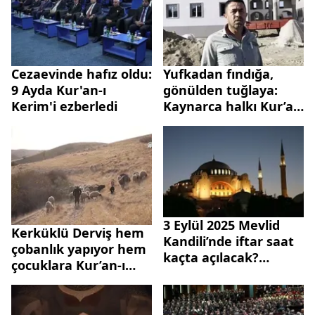
Cezaevinde hafız oldu:
Yufkadan fındığa,
9 Ayda Kur'an-ı
gönülden tuğlaya:
Kerim'i ezberledi
Kaynarca halkı Kur’an
Kursu için el ele
3 Eylül 2025 Mevlid
Kerküklü Derviş hem
Kandili’nde iftar saat
çobanlık yapıyor hem
kaçta açılacak?
çocuklara Kur’an-ı
Türkiye geneli iftar
Kerim öğretiyor
saatleri