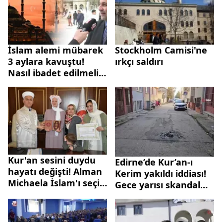
İslam alemi mübarek
Stockholm Camisi'ne
3 aylara kavuştu!
ırkçı saldırı
Nasıl ibadet edilmeli?
Neler yapılmalı?
Kur'an sesini duydu
Edirne’de Kur’an-ı
hayatı değişti! Alman
Kerim yakıldı iddiası!
Michaela İslam'ı seçip
Gece yarısı skandal
"İnci" oldu
olay