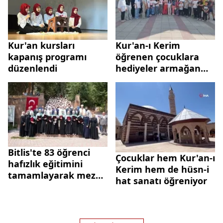
Kur'an kursları
Kur'an-ı Kerim
kapanış programı
öğrenen çocuklara
düzenlendi
hediyeler armağan
edildi
Bitlis'te 83 öğrenci
Çocuklar hem Kur'an-ı
hafızlık eğitimini
Kerim hem de hüsn-i
tamamlayarak mezun
hat sanatı öğreniyor
oldu