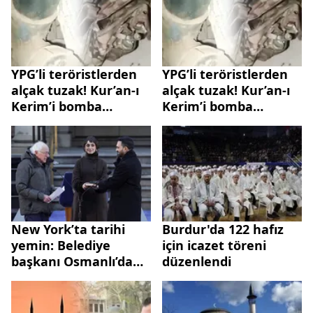
YPG’li teröristlerden
YPG’li teröristlerden
alçak tuzak! Kur’an-ı
alçak tuzak! Kur’an-ı
Kerim’i bomba
Kerim’i bomba
düzeneği yaptılar
düzeneği yaptılar
New York’ta tarihi
Burdur'da 122 hafız
yemin: Belediye
için icazet töreni
başkanı Osmanlı’dan
düzenlendi
kalma Kur’an-ı
Kerim’e el bastı