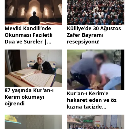
Mevlid Kandili’nde
Külliye'de 30 Ağustos
Okunması Faziletli
Zafer Bayramı
Dua ve Sureler |
resepsiyonu!
Mevlid Kandili’nde
okunabilecek dua ve
sureler neler?
ARAPÇA-TÜRKÇE
87 yaşında Kur'an-ı
Kur'an-ı Kerim'e
Kerim okumayı
hakaret eden ve öz
öğrendi
kızına tacizde
bulunan şahıs
yakalandı