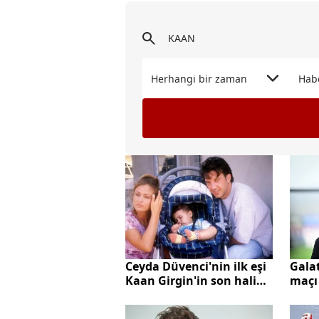
Herhangi bir zaman
Hab
Gala
Ceyda Düvenci'nin ilk eşi
maçı 
Kaan Girgin'in son hali
isim 
gündem oldu