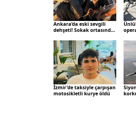
Ünlü
Ankara’da eski sevgili
oper
dehşeti! Sokak ortasında
örnek
genç kadını öldüresiye
Ahab
dövdü! Caninin ifadesi
uyuş
pes dedirtti: “Kafasını
edile
yere çarpmış olabilir”
liste
İzmir'de taksiyle çarpışan
Siyon
motosikletli kurye öldü
kork
Savu
katlı