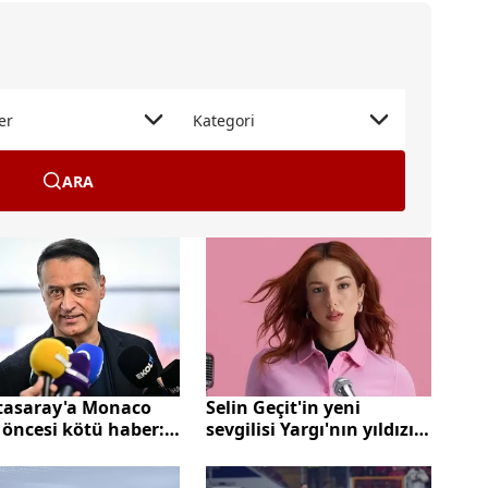
er
Kategori
ARA
tasaray'a Monaco
Selin Geçit'in yeni
öncesi kötü haber: 3
sevgilisi Yargı'nın yıldızı
kesin olarak yok
çıktı!