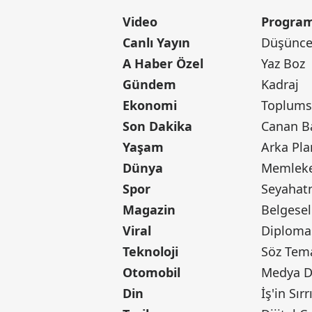
Video
Program
Canlı Yayın
Düşünce 
A Haber Özel
Yaz Boz
Gündem
Kadraj
Ekonomi
Toplumsa
Son Dakika
Yaşam
Arka Pla
Dünya
Memleke
Spor
Seyaha
Magazin
Belgesel
Viral
Diploma
Teknoloji
Söz Tem
Otomobil
Medya D
Din
İş'in Sırr