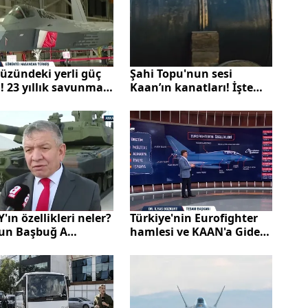
üzündeki yerli güç
Şahi Topu'nun sesi
! 23 yıllık savunma
Kaan’ın kanatları! İşte
minin zirvesi
savunma sanayimiz
'ın özellikleri neler?
Türkiye'nin Eurofighter
un Başbuğ A
hamlesi ve KAAN'a Giden
'de anlattı
yolda hava kuvvetleri
stratejisi