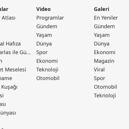
lar
Video
Galeri
Atlası
Programlar
En Yeniler
Gündem
Gündem
Yaşam
Yaşam
l Hafıza
Dünya
Dünya
Canan Barlas ile Gündem
Spor
Ekonomi
n
Ekonomi
Magazin
t Meselesi
Teknoloji
Viral
tname
Otomobil
Spor
 Kuşağı
Otomobil
si
Teknoloji
ası
ünyası
ı