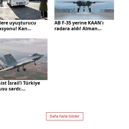
lere uyuşturucu
AB F-35 yerine KAAN'ı
asyonu! Kan
radara aldı! Alman
leri alınmıştı:
gazeteden çarpıcı
er.com.tr
manşet: Gittikçe
turucu madde tespit
güçlenen seçenek
n o ünlülerin
sine ulaştı
ist İsrail’i Türkiye
usu sardı:
nmada gücünü
yor
Daha Fazla Göster