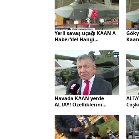
Göky
Yerli savaş uçağı KAAN A
Kaan
Haber'de! Hangi
devri
özellikleriyle öne çıkıyor?
ALTAY
Havada KAAN yerde
Coşk
ALTAY! Özelliklerini
Haber
tankın önünde anlattı:
İnanılır gibi değil