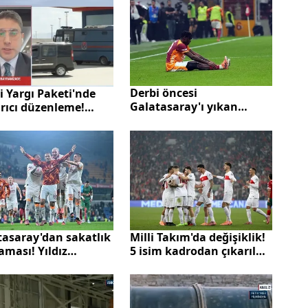
Derbi öncesi
i Yargı Paketi'nde
Galatasaray'ı yıkan
rıcı düzenleme!
haber: Singo'da zorlanma
lardaki şiddet nasıl
ve kanama tespit edildi
urulacak?
tasaray'dan sakatlık
Milli Takım'da değişiklik!
aması! Yıldız
5 isim kadrodan çıkarıldı
cuların son durumu
1 isim eklendi
 oldu