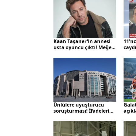
11'nc
Kaan Taşaner'in annesi
caydı
usta oyuncu çıktı! Meğer
Sokak
o dizide rol almışlar!
durd
Ünlülere uyuşturucu
Gala
soruşturması! İfadeleri
açıkl
ortaya çıktı: Protezimde
oyun
kalmış olabilir
belli