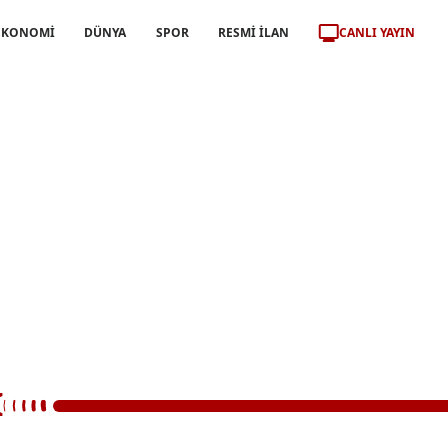
CANLI YAYIN
EKONOMİ
DÜNYA
SPOR
RESMİ İLAN
İ