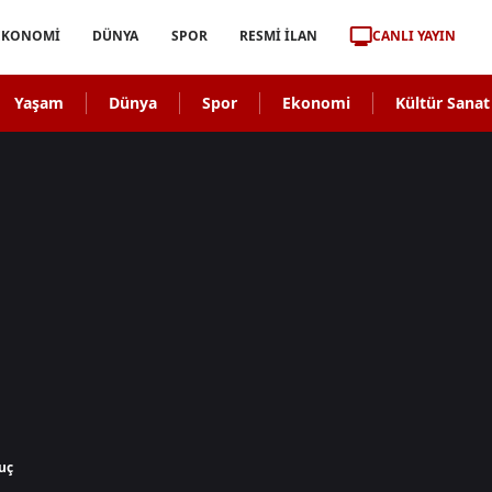
CANLI YAYIN
EKONOMİ
DÜNYA
SPOR
RESMİ İLAN
Yaşam
Dünya
Spor
Ekonomi
Kültür Sanat
uç