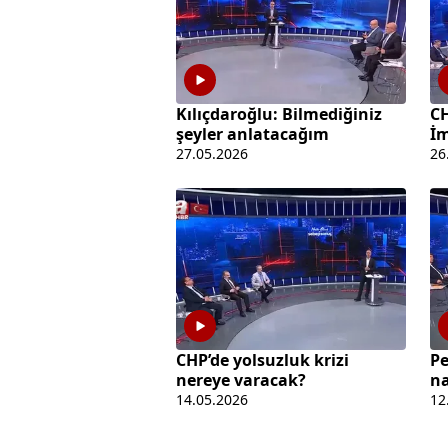
Kılıçdaroğlu: Bilmediğiniz
CH
şeyler anlatacağım
İ
27.05.2026
26
CHP’de yolsuzluk krizi
Pe
nereye varacak?
na
14.05.2026
12