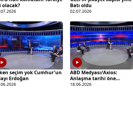
 olacak?
Batı oldu
.07.2026
02.07.2026
rken seçim yok Cumhur'un
ABD Medyası/Axios:
ayı Erdoğan
Anlaşma tarihi öne
çekilecek
.06.2026
18.06.2026