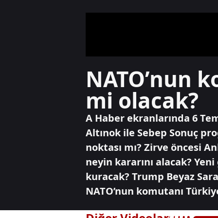
NATO’nun ko
mi olacak?
A Haber ekranlarında 6 Te
Altınok ile Sebep Sonuç pr
noktası mı? Zirve öncesi A
neyin kararını alacak? Yeni
kuracak? Trump Beyaz Saray
NATO’nun komutanı Türkiye 
Diğer Videolar