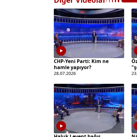
CHP-Yeni Parti: Kim ne
Öz
hamle yapıyor?
"ş
28.07.2026
23
Haluk Levent bağış
N