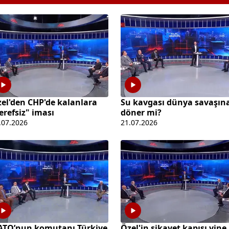
el'den CHP'de kalanlara
Su kavgası dünya savaşın
erefsiz" iması
döner mi?
.07.2026
21.07.2026
ATO’nun komutanı Türkiye
Özel'in şikayet kapısı yine