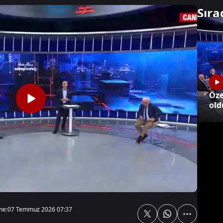
Sıra
Sonraki
Öze
old
me:
07 Temmuz 2026 07:37