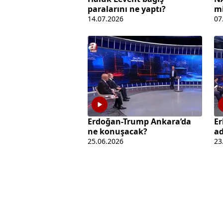
paralarını ne yaptı?
mi
14.07.2026
07
Erdoğan-Trump Ankara’da
E
ne konuşacak?
ad
25.06.2026
23