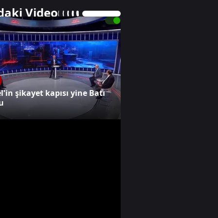
daki Video
 videoyu oynat
l'in şikayet kapısı yine Batı
u