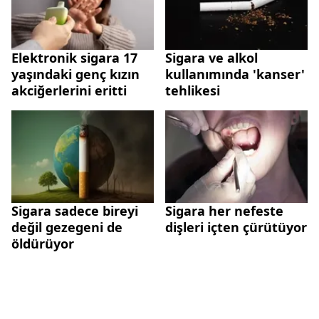
Elektronik sigara 17
Sigara ve alkol
yaşındaki genç kızın
kullanımında 'kanser'
akciğerlerini eritti
tehlikesi
Sigara sadece bireyi
Sigara her nefeste
değil gezegeni de
dişleri içten çürütüyor
öldürüyor