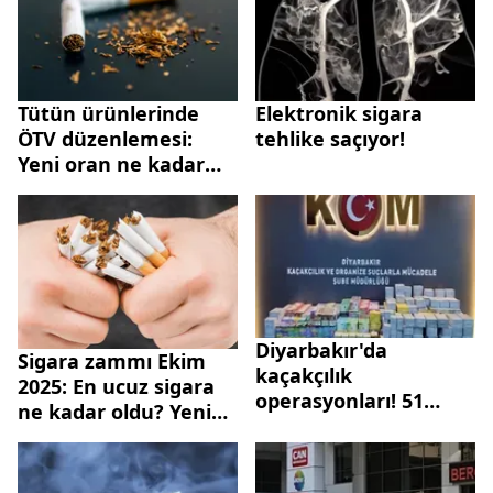
Tütün ürünlerinde
Elektronik sigara
ÖTV düzenlemesi:
tehlike saçıyor!
Yeni oran ne kadar
oldu?
Diyarbakır'da
Sigara zammı Ekim
kaçakçılık
2025: En ucuz sigara
operasyonları! 51
ne kadar oldu? Yeni
şüpheli yakalandı
fiyat listesi açıklandı
mı?