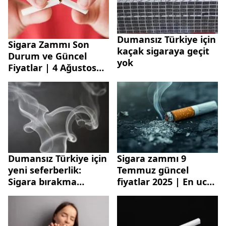
Dumansız Türkiye için
Sigara Zammı Son
kaçak sigaraya geçit
Durum ve Güncel
yok
Fiyatlar | 4 Ağustos
en ucuz ve pahalı
sigaranın fiyatı ne
kadar, kaç TL oldu?
Dumansız Türkiye için
Sigara zammı 9
yeni seferberlik:
Temmuz güncel
Sigara bırakma
fiyatlar 2025 | En ucuz
başvuruları yüzde 85
ve pahalı sigara ne
arttı
kadar, kaç TL oldu?