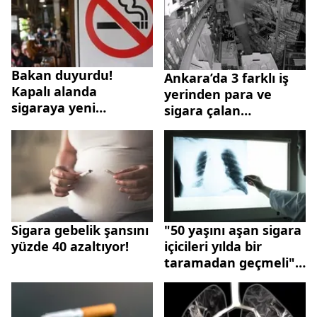
Bakan duyurdu!
Ankara’da 3 farklı iş
Kapalı alanda
yerinden para ve
sigaraya yeni
sigara çalan
düzenleme
şüpheliler yakalandı
Sigara gebelik şansını
"50 yaşını aşan sigara
yüzde 40 azaltıyor!
içicileri yılda bir
taramadan geçmeli"
uyarısı