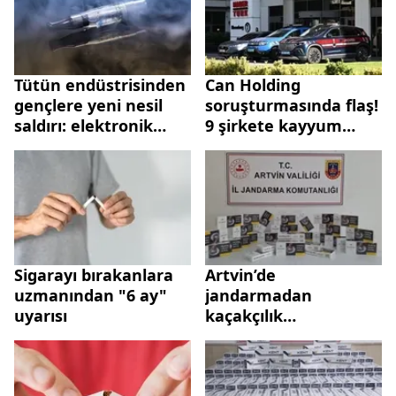
Tütün endüstrisinden
Can Holding
gençlere yeni nesil
soruşturmasında flaş!
saldırı: elektronik
9 şirkete kayyum
sigara
atandı | İşte isim isim
tam liste...
Sigarayı bırakanlara
Artvin’de
uzmanından "6 ay"
jandarmadan
uyarısı
kaçakçılık
operasyonu: 9 gözaltı