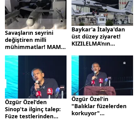
dikkat çeken yorum
Baykar'a İtalya'dan
Savaşların seyrini
üst düzey ziyaret!
değiştiren milli
KIZILELMA’nın
mühimmatlar! MAM
uçuşunu izlediler
ailesi 40'tan fazla
ülkeye ihraç ediliyor
Özgür Özel'in
Özgür Özel'den
"Balıklar füzelerden
Sinop'ta ilginç talep:
korkuyor"
Füze testlerinden
açıklamalarına A
balıklar ürküyor
Haber'de çarpıcı
yorum: İzmir