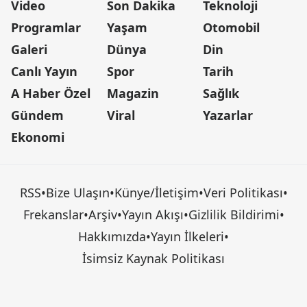
Video
Son Dakika
Teknoloji
Programlar
Yaşam
Otomobil
Galeri
Dünya
Din
Canlı Yayın
Spor
Tarih
A Haber Özel
Magazin
Sağlık
Gündem
Viral
Yazarlar
Ekonomi
RSS
•
Bize Ulaşın
•
Künye/İletişim
•
Veri Politikası
•
Frekanslar
•
Arşiv
•
Yayın Akışı
•
Gizlilik Bildirimi
•
Hakkımızda
•
Yayın İlkeleri
•
İsimsiz Kaynak Politikası