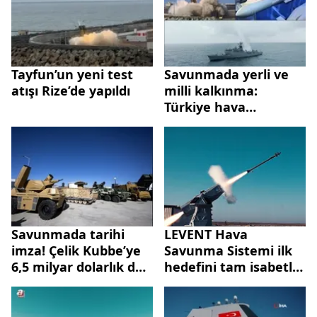
Tayfun’un yeni test
Savunmada yerli ve
atışı Rize’de yapıldı
milli kalkınma:
Türkiye hava
muharebesinde yeni
doktrin yazıyor
Savunmada tarihi
LEVENT Hava
imza! Çelik Kubbe’ye
Savunma Sistemi ilk
6,5 milyar dolarlık dev
hedefini tam isabetle
anlaşma!
böyle vurdu