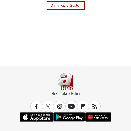
Körfezi'ndeki
Daha Fazla Göster
kirlilikten ölen
balıkları dert etmiyor
Bizi Takip Edin