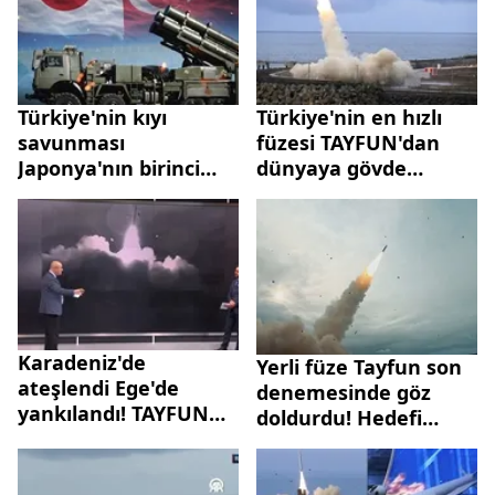
Türkiye'nin kıyı
Türkiye'nin en hızlı
savunması
füzesi TAYFUN'dan
Japonya'nın birinci
dünyaya gövde
hedefi! 640 milyon
gösterisi! Hedefi
dolarlık dev ihracat
başarıyla vurdu
Karadeniz'de
Yerli füze Tayfun son
ateşlendi Ege'de
denemesinde göz
yankılandı! TAYFUN
doldurdu! Hedefi
füzesi son denemeyi
nokta atışıyla vurdu
başarıyla geçti