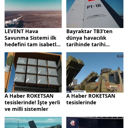
LEVENT Hava
Bayraktar TB3’ten
Savunma Sistemi ilk
dünya havacılık
hedefini tam isabetle
tarihinde tarihi
vurdu
başarı: 3’te 3 tam
isabet
A Haber ROKETSAN
A Haber ROKETSAN
tesislerinde! İşte yerli
tesislerinde
ve milli sistemler