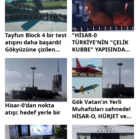
Tayfun Block 4 bir test
"HİSAR-0
atışını daha başardı!
TÜRKİYE'NİN "ÇELİK
Gökyüzüne çizilen
KUBBE" YAPISINDA
imza
KRİTİK BİR ROL
OYNAYACAKTIR"
Gök Vatan’ın Yerli
Hisar-0'dan nokta
Muhafızları sahnede!
atışı: hedef yerle bir
HİSAR-O, HÜRJET ve
BAYRAKTAR
KIZILELMA’nın önemi
nedir? A Haber’de