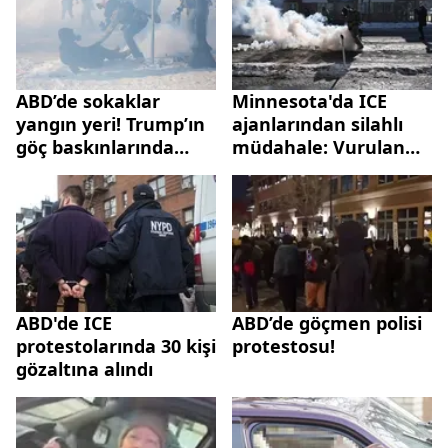
ABD’de sokaklar
Minnesota'da ICE
yangın yeri! Trump’ın
ajanlarından silahlı
göç baskınlarında
müdahale: Vurulan
ikinci ölüm:
kişinin kimliği belli
Minneapolis’te neler
oldu
oluyor?
ABD'de ICE
ABD’de göçmen polisi
protestolarında 30 kişi
protestosu!
gözaltına alındı