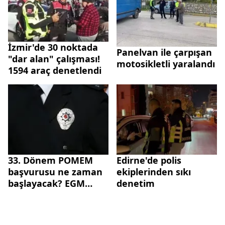
İzmir'de 30 noktada
Panelvan ile çarpışan
"dar alan" çalışması!
motosikletli yaralandı
1594 araç denetlendi
33. Dönem POMEM
Edirne'de polis
başvurusu ne zaman
ekiplerinden sıkı
başlayacak? EGM
denetim
POMEM başvuru
şartları