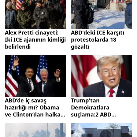
Alex Pretti cinayeti:
ABD'deki ICE karşıtı
İki ICE ajanının kimliği
protestolarda 18
belirlendi
gözaltı
ABD’de iç savaş
Trump'tan
hazırlığı mı? Obama
Demokratlara
ve Clinton’dan halka
suçlama:2 ABD
ayaklanma çağrısı
vatandaşını
öldürdünüz