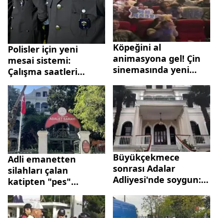
Köpeğini al
Polisler için yeni
animasyona gel! Çin
mesai sistemi:
sinemasında yeni
Çalışma saatleri
trend
değişecek mi?
Büyükçekmece
Adli emanetten
sonrası Adalar
silahları çalan
Adliyesi'nde soygun:
katipten "pes"
12 silah kayıp
dedirten ifade: İntihar
etmek için aldım