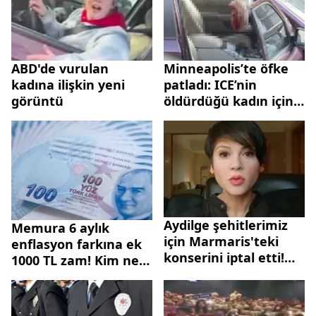
ABD'de vurulan
Minneapolis’te öfke
kadına ilişkin yeni
patladı: ICE’nin
görüntü
öldürdüğü kadın için
yüzler sokakta
Aydilge şehitlerimiz
Memura 6 aylık
için Marmaris'teki
enflasyon farkına ek
konserini iptal etti!
1000 TL zam! Kim ne
"Onlara istediklerini
kadar alacak?
vermeyelim"
Hemşire, polis