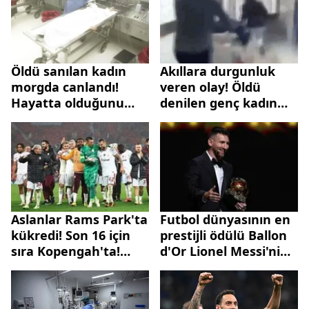
Öldü sanılan kadın
Akıllara durgunluk
morgda canlandı!
veren olay! Öldü
Hayatta olduğunu
denilen genç kadın
duyup özür diledi
morga kaldırılırken
aniden canlandı
Aslanlar Rams Park'ta
Futbol dünyasının en
kükredi! Son 16 için
prestijli ödülü Ballon
sıra Kopengah'ta!
d'Or Lionel Messi'nin
Galatasaray 3-3
oldu
Manchester United
(MAÇ SONUCU)