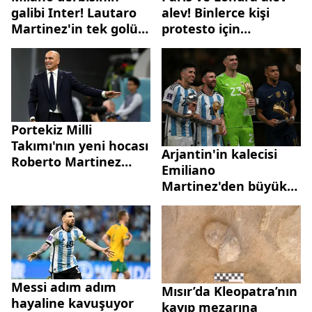
galibi Inter! Lautaro
alev! Binlerce kişi
Martinez'in tek golü
protesto için
yetti
sokaklara indi!
Hedeflerinde
emeklilik reformu ve
maaş artışı var...
Portekiz Milli
Takımı'nın yeni hocası
Arjantin'in kalecisi
Roberto Martinez
Emiliano
oldu
Martinez'den büyük
tepkiye neden olan
bel altı hareket
Messi adım adım
Mısır’da Kleopatra’nın
hayaline kavuşuyor
kayıp mezarına