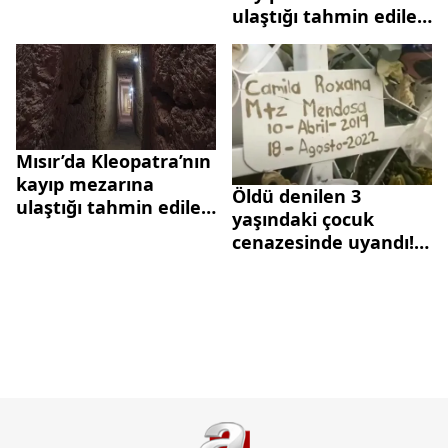
ulaştığı tahmin edilen
tünel keşfedildi! "21.
yüzyılın en önemli
keşfi olacak"
Mısır’da Kleopatra’nın
kayıp mezarına
Öldü denilen 3
ulaştığı tahmin edilen
yaşındaki çocuk
tünel keşfedildi! "21.
cenazesinde uyandı!
yüzyılın en önemli
Gözlerinin hareket
keşfi olacak"
ettiğini gören
babaanne hemen
nabzını kontrol etti