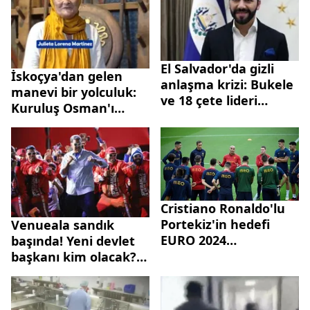
El Salvador'da gizli
İskoçya'dan gelen
anlaşma krizi: Bukele
manevi bir yolculuk:
ve 18 çete lideri
Kuruluş Osman'ı
arasında anlaşma mı
izledikten sonra
yapıldı?
Müslüman oldu
Cristiano Ronaldo'lu
Portekiz'in hedefi
Venueala sandık
EURO 2024
başında! Yeni devlet
şampiyonluğu |
başkanı kim olacak?
Portekiz EURO 2024
Maduro mu Gonzalez
maç takvimi
mi?