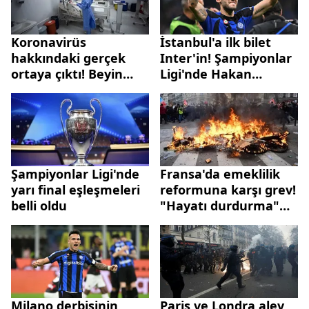
Koronavirüs
İstanbul'a ilk bilet
hakkındaki gerçek
Inter'in! Şampiyonlar
ortaya çıktı! Beyin
Ligi'nde Hakan
hücreleriyle
Çalhanoğlu finale
birleşiyor...
yükseldi...
Şampiyonlar Ligi'nde
Fransa'da emeklilik
yarı final eşleşmeleri
reformuna karşı grev!
belli oldu
"Hayatı durdurma"
çağrısı yapıldı
Milano derbisinin
Paris ve Londra alev