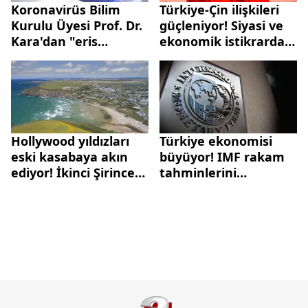
Koronavirüs Bilim
Türkiye-Çin ilişkileri
Kurulu Üyesi Prof. Dr.
güçleniyor! Siyasi ve
Kara'dan "eris
ekonomik istikrarda
varyantı" ile ilgili
yeni dönem
açıklama: Virüs artık
solunum yolu...
Hollywood yıldızları
Türkiye ekonomisi
eski kasabaya akın
büyüyor! IMF rakam
ediyor! İkinci Şirince
tahminlerini
vakası
güncelledi