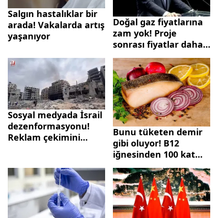
Salgın hastalıklar bir
Doğal gaz fiyatlarına
arada! Vakalarda artış
zam yok! Proje
yaşanıyor
sonrası fiyatlar daha
da aşağıya inebilir!
Berat Albayrak
döneminin meyveleri
alınmaya başlandı...
Sosyal medyada İsrail
dezenformasyonu!
Bunu tüketen demir
Reklam çekimini
gibi oluyor! B12
gerçek gibi servis
iğnesinden 100 kat
ettiler
etkili