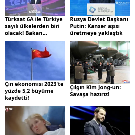
Türksat 6A ile Türkiye
Rusya Devlet Başkanı
sayılı ülkelerden biri
Putin: Kanser aşısı
olacak! Bakan
üretmeye yaklaştık
Uraloğlu açıkladı: 6G
teknolojisi
hazırlıklarına başlandı
Çin ekonomisi 2023'te
Çılgın Kim Jong-un:
yüzde 5,2 büyüme
Savaşa hazırız!
kaydetti!