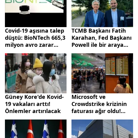
Covid-19 aşısına talep
TCMB Başkanı Fatih
düştü: BioNTech 665,3
Karahan, Fed Başkanı
milyon avro zarar
Powell ile bir araya
açıkladı
geldi
Güney Kore'de Kovid-
Microsoft ve
19 vakaları arttı!
Crowdstrike krizinin
Önlemler artırılacak
faturası ağır oldu!
Türkiye'den yerli
yazılım atağı!
Uzmanlardan uyarı: