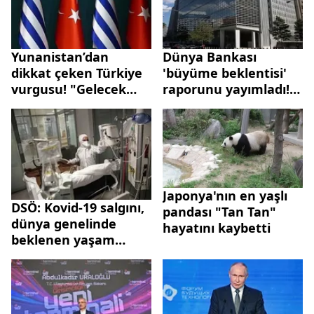
Kovid-19'dan fazla
zarar verebilir...
Yunanistan’dan
Dünya Bankası
dikkat çeken Türkiye
'büyüme beklentisi'
vurgusu! "Gelecek
raporunu yayımladı!
nesillere karşı
Türkiye Yüzyılı'nda
borcumuzdur"
emin adımlarla...
Japonya'nın en yaşlı
DSÖ: Kovid-19 salgını,
pandası "Tan Tan"
dünya genelinde
hayatını kaybetti
beklenen yaşam
süresini yaklaşık 2 yıl
kısalttı