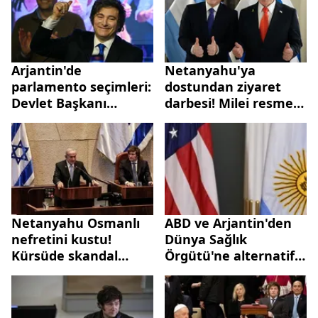
Arjantin'de
Netanyahu'ya
parlamento seçimleri:
dostundan ziyaret
Devlet Başkanı
darbesi! Milei resmen
Milei'nin partisi
"gelme" dedi
kazandı
Netanyahu Osmanlı
ABD ve Arjantin'den
nefretini kustu!
Dünya Sağlık
Kürsüde skandal
Örgütü'ne alternatif
sözler: Geri
sağlık sistemi çağrısı
dönmeyecek