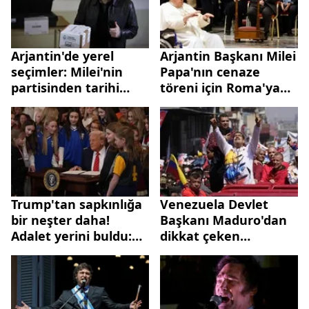
Arjantin'de yerel
Arjantin Başkanı Milei
seçimler: Milei'nin
Papa'nın cenaze
partisinden tarihi
töreni için Roma'ya
zafer
gitti
Trump'tan sapkınlığa
Venezuela Devlet
bir neşter daha!
Başkanı Maduro'dan
Adalet yerini buldu:
dikkat çeken
Trans sporculara
açıklama:
kadın
Maradona'nın
müsabakalarından
öldürüldüğüne
men
inanıyorum