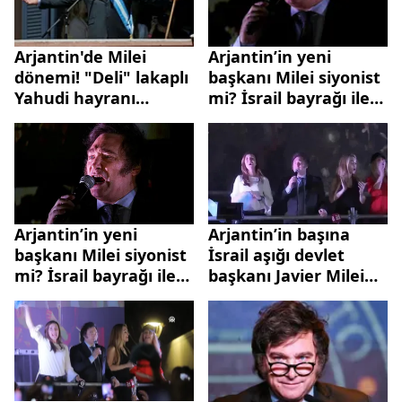
Arjantin'de Milei
Arjantin’in yeni
dönemi! "Deli" lakaplı
başkanı Milei siyonist
Yahudi hayranı
mi? İsrail bayrağı ile
başkan göreve
miting yapmıştı
başladı! Merkez
Bankası için cenaze
töreni...
Arjantin’in yeni
Arjantin’in başına
başkanı Milei siyonist
İsrail aşığı devlet
mi? İsrail bayrağı ile
başkanı Javier Milei
miting yapmıştı
geçti