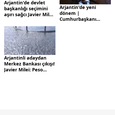
Arjantin'de devlet
Arjantin'de yeni
başkanlığı seçimini
dönem |
aşırı sağcı Javier Milei
Cumhurbaşkanı
kazandı | Milei
seçilen Javier Milei'nin
kimdir? Vaatleri
vaatleri tartışma
neler?
konusu oldu: Merkez
Bankası'nı kapatacak
Arjantinli adaydan
Merkez Bankası çıkışı!
Javier Milei: Peso
yerine dolar
kullanacağız