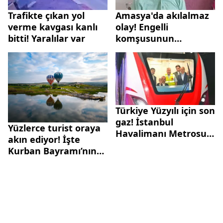
Trafikte çıkan yol
Amasya'da akılalmaz
verme kavgası kanlı
olay! Engelli
bitti! Yaralılar var
komşusunun
burnunu kırdı:
Yetmedi ardından
sıcak su döktü
Türkiye Yüzyılı için son
gaz! İstanbul
Yüzlerce turist oraya
Havalimanı Metrosu
akın ediyor! İşte
2. etapta sona doğru!
Kurban Bayramı’nın
Bakan Uraloğlu:
alternatif rotası “Frig
Yenikapı-Taksim-
Yolu”
Hacıosman Metro
Hattı ile entegre
olacak