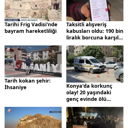
Tarihi Frig Vadisi'nde
Taksitli alışveriş
bayram hareketliliği
kabusları oldu: 190 bin
liralık borcuna karşılık
500 bin lira talep
edildi
Tarih kokan şehir:
Konya'da korkunç
İhsaniye
olay! 20 yaşındaki
genç evinde ölü
bulundu