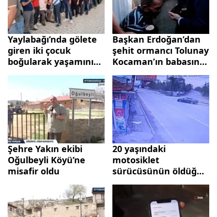
Yaylabağı’nda gölete
Başkan Erdoğan’dan
giren iki çocuk
şehit ormancı Tolunay
boğularak yaşamını
Kocaman’ın babasına
yitirdi
taziye telefonu!
"Makamı zaten
cennet"
Şehre Yakın ekibi
20 yaşındaki
Oğulbeyli Köyü’ne
motosiklet
misafir oldu
sürücüsünün öldüğü
kaza kamerada