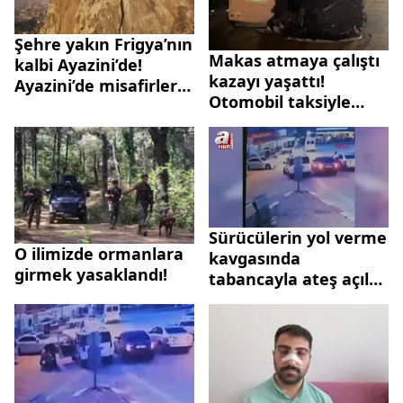
Şehre yakın Frigya’nın
Makas atmaya çalıştı
kalbi Ayazini’de!
kazayı yaşattı!
Ayazini’de misafirler
Otomobil taksiyle
nasıl ağırlanıyor?
çarpıştı: 1'i ağır 3
yaralı
Sürücülerin yol verme
O ilimizde ormanlara
kavgasında
girmek yasaklandı!
tabancayla ateş açıldı:
1'i çocuk 2 yaralı