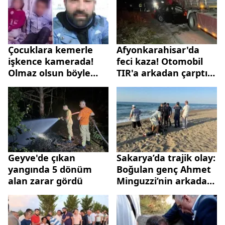
Çocuklara kemerle
Afyonkarahisar'da
işkence kamerada!
feci kaza! Otomobil
Olmaz olsun böyle
TIR'a arkadan çarptı:
baba
Ölü ve yaralılar var
Geyve'de çıkan
Sakarya’da trajik olay:
yangında 5 dönüm
Boğulan genç Ahmet
alan zarar gördü
Minguzzi’nin arkadaşı
olduğu ortaya çıktı