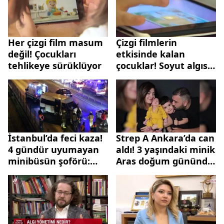
Her çizgi film masum
Çizgi filmlerin
değil! Çocukları
etkisinde kalan
tehlikeye sürüklüyor
çocuklar! Soyut algısı
11 yaşında sonra
başlar
İstanbul’da feci kaza!
Strep A Ankara’da can
4 gündür uyumayan
aldı! 3 yaşındaki minik
minibüsün şoförü:
Aras doğum gününde
Her şey bana çizgi
hayatını kaybetti
film gibi geliyor