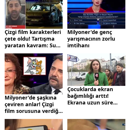
Çizgi film karakterleri
Milyoner'de genç
çete oldu! Tartışma
yarışmacının zorlu
yaratan kavram: Suça
imtihanı
sürüklenen çocuklar
Çocuklarda ekran
bağımlılığı arttı!
Milyoner'de şaşkına
Ekrana uzun süre
çeviren anlar! Çizgi
bakan çocuklar
film sorusuna verdiği
tehlikede!
cevapla herkes şoke
oldu