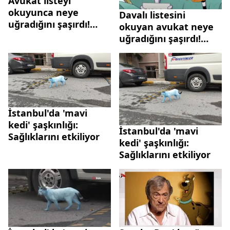
Avukat listeyi
okuyunca neye
Davalı listesini
uğradığını şaşırdı!
okuyan avukat neye
Çizgi film karakterleri
uğradığını şaşırdı!
mahkemeye ifade
Çizgi film karakterleri
vermeye çağrıldı
mahkemeye çağrıldı
İstanbul'da 'mavi
kedi' şaşkınlığı:
İstanbul'da 'mavi
Sağlıklarını etkiliyor
kedi' şaşkınlığı:
Sağlıklarını etkiliyor