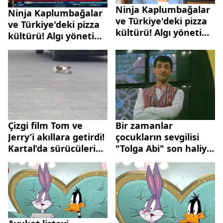
Ninja Kaplumbağalar
Ninja Kaplumbağalar
ve Türkiye'deki pizza
ve Türkiye'deki pizza
kültürü! Algı yönetimi
kültürü! Algı yönetimi
hayatları böyle
hayatları böyle
değiştiriyor... Kadınlar
değiştiriyor... Kadınlar
sigaraya nasıl başladı?
sigaraya nasıl başladı?
Çizgi film Tom ve
Bir zamanlar
Jerry’i akıllara getirdi!
çocukların sevgilisi
Kartal’da sürücüleri
"Tolga Abi" son haliyle
şoke eden olay… Neye
görenleri şaşırttı! İşte
uğradığını şaşırdı
Tolga Gariboğlu'nun
son hali