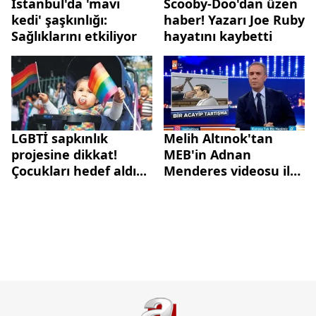
İstanbul'da 'mavi
Scooby-Doo'dan üzen
kedi' şaşkınlığı:
haber! Yazarı Joe Ruby
Sağlıklarını etkiliyor
hayatını kaybetti
LGBTİ sapkınlık
Melih Altınok'tan
projesine dikkat!
MEB'in Adnan
Çocukları hedef aldı...
Menderes videosu ile
ilgili yorum! "15
Temmuz’u da
anlatmalıyız Adnan
Menderes'i de"