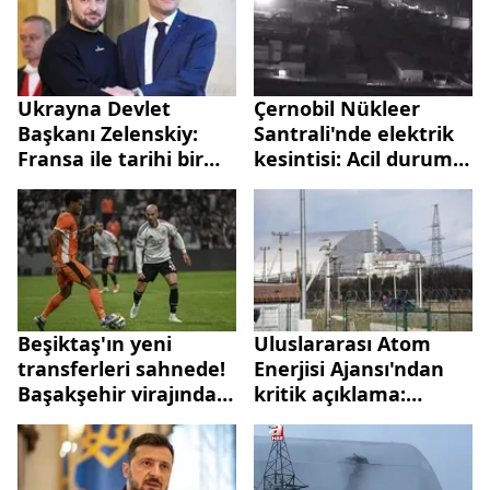
Ukrayna Devlet
Çernobil Nükleer
Başkanı Zelenskiy:
Santrali'nde elektrik
Fransa ile tarihi bir
kesintisi: Acil durum
anlaşma imzaladık
ilan edildi
Beşiktaş'ın yeni
Uluslararası Atom
transferleri sahnede!
Enerjisi Ajansı'ndan
Başakşehir virajından
kritik açıklama:
kritik 3 puan
Çernobil'de uçak
savar sesi duyuldu