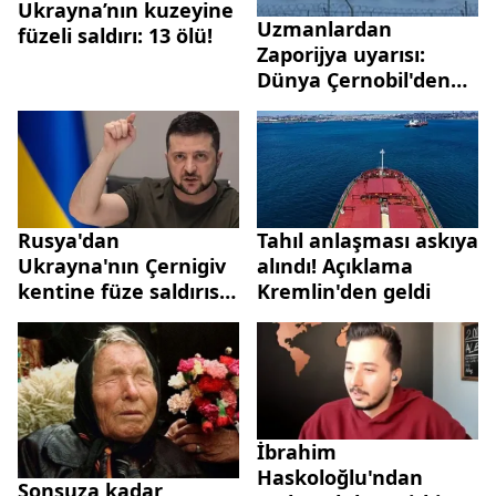
Ukrayna’nın kuzeyine
Uzmanlardan
füzeli saldırı: 13 ölü!
Zaporijya uyarısı:
Dünya Çernobil'den
bile daha büyük bir
felaket yaşayabilir
Rusya'dan
Tahıl anlaşması askıya
Ukrayna'nın Çernigiv
alındı! Açıklama
kentine füze saldırısı:
Kremlin'den geldi
7 kişi öldü!
Zelenskiy'den
açıklama...
İbrahim
Haskoloğlu'ndan
Sonsuza kadar