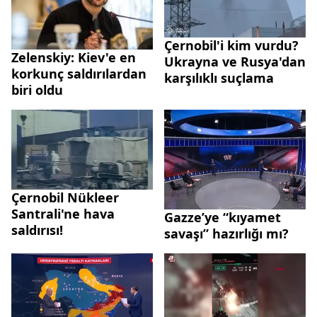
Çernobil'i kim vurdu?
Zelenskiy: Kiev'e en
Ukrayna ve Rusya'dan
korkunç saldırılardan
karşılıklı suçlama
biri oldu
Çernobil Nükleer
Santrali'ne hava
Gazze’ye “kıyamet
saldırısı!
savaşı” hazırlığı mı?