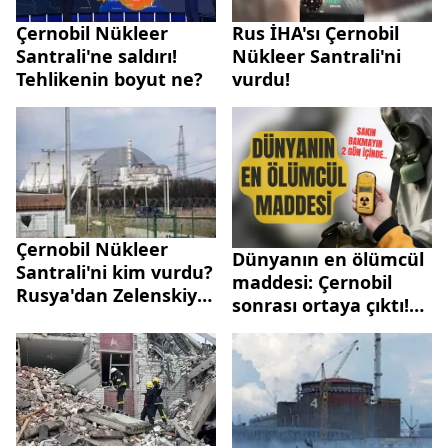
Çernobil Nükleer
Rus İHA'sı Çernobil
Santrali'ne saldırı!
Nükleer Santrali'ni
Tehlikenin boyut ne?
vurdu!
Çernobil Nükleer
Dünyanın en ölümcül
Santrali'ni kim vurdu?
maddesi: Çernobil
Rusya'dan Zelenskiy'e
sonrası ortaya çıktı!
yalanlama |
Sakın bakmayın 2 gün
Görüntüler ortaya
içinde...
çıktı | A Haber'de
çarpıcı sözler: Atom
bombası etkisi...