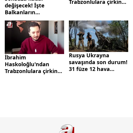
Trabzonlulara çirkin
değişecek! İşte
saldırı! Birçok
Balkanların
Trabzonlunun kanser
Nostradamus'u Baba
yüzünden hayatını
Vanga'nın 2024
kaybetmesiyle dalga
kehanetleri...
geçerek "Çernobil
artıkları" dedi
Rusya Ukrayna
İbrahim
savaşında son durum!
Haskoloğlu'ndan
31 füze 12 hava
Trabzonlulara çirkin
saldırısı
saldırı! Birçok
Trabzonlunun kanser
yüzünden hayatını
kaybetmesiyle dalga
geçerek "Çernobil
artıkları" dedi