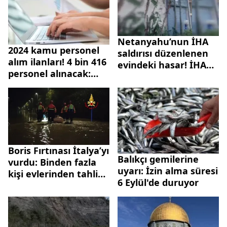
Netanyahu’nun İHA
2024 kamu personel
saldırısı düzenlenen
alım ilanları! 4 bin 416
evindeki hasar! İHA
personel alınacak:
yatak odası camına
Subay, pilot, hemşire,
isabet etmiş
itfaiye eri, zabıta…
Boris Fırtınası İtalya’yı
Balıkçı gemilerine
vurdu: Binden fazla
uyarı: İzin alma süresi
kişi evlerinden tahliye
6 Eylül'de duruyor
edildi