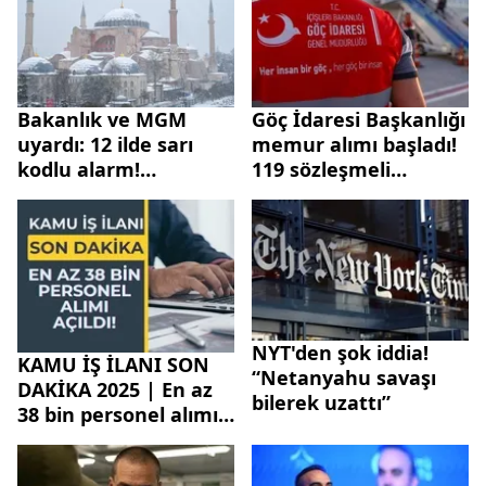
Bakanlık ve MGM
Göç İdaresi Başkanlığı
uyardı: 12 ilde sarı
memur alımı başladı!
kodlu alarm!
119 sözleşmeli
İstanbul'da kar yağışı
personel alımı
başladı
başvuru şartları
neler? KPSS ve branş
detayları
NYT'den şok iddia!
KAMU İŞ İLANI SON
“Netanyahu savaşı
DAKİKA 2025 | En az
bilerek uzattı”
38 bin personel alımı
açıldı! Sağlık
Bakanlığı, TÜBİTAK...