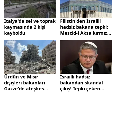
İtalya'da sel ve toprak
Filistin'den İsrailli
kaymasında 2 kişi
hadsiz bakana tepki:
kayboldu
Mescid-i Aksa kırmızı
çizgidir
Ürdün ve Mısır
İsrailli hadsiz
dışişleri bakanları
bakandan skandal
Gazze'de ateşkes
çıkış! Tepki çeken
çabalarını görüştü
Mescid-i Aksa detayı...
| AK Parti'den sert
tepki: Soysuz ve
lanetli bir açıklama