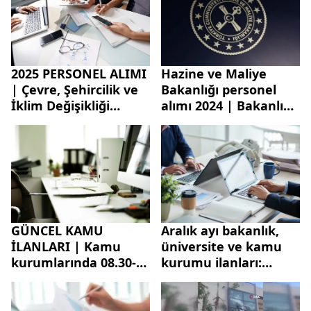
2025 PERSONEL ALIMI
Hazine ve Maliye
| Çevre, Şehircilik ve
Bakanlığı personel
İklim Değişikliği
alımı 2024 | Bakanlık
Bakanlığı 1331
456 sözleşmeli
personel alımı
personel alımı şartları
yapacak
neler?
GÜNCEL KAMU
Aralık ayı bakanlık,
İLANLARI | Kamu
üniversite ve kamu
kurumlarında 08.30-
kurumu ilanları:
17.00 saatleri
11.041 sözleşmeli
arasında çalışacak
personel alımı
personel aranıyor
yapılacak!