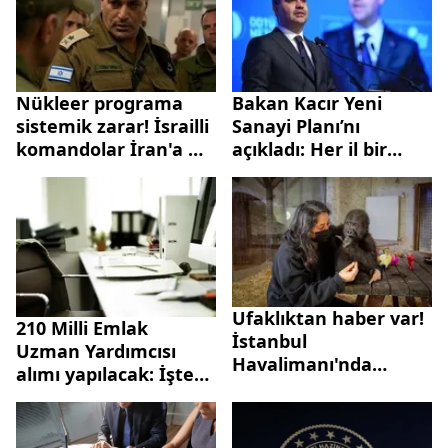
İşte başvuru için
merak edilenler
Nükleer programa
Bakan Kacır Yeni
sistemik zarar! İsrailli
Sanayi Planı’nı
komandolar İran'a mı
açıkladı: Her il bir
sızdı? İsrail
üretim üssü olacak
Genelkurmay Başkanı
Zamir'den flaş iddia...
Ufaklıktan haber var!
210 Milli Emlak
İstanbul
Uzman Yardımcısı
Havalimanı'nda
alımı yapılacak: İşte
yakalanan goril
başvuru şartları ve
yavrusu için paylaşım
detaylar