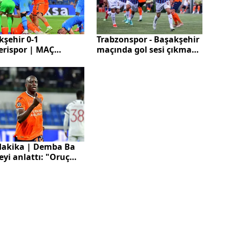
kşehir 0-1
Trabzonspor - Başakşehir
erispor | MAÇ
maçında gol sesi çıkmadı
CU ÖZET
| MAÇ SONUCU ÖZET
dakika | Demba Ba
eyi anlattı: "Oruç
rsan oynayamazsın"