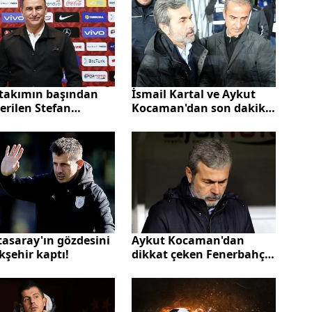
nüyor
Kocaman hatası
i takımın başından
İsmail Kartal ve Aykut
erilen Stefan
Kocaman'dan son dakika
z'un tazminat bedeli
Fenerbahçe açıklaması
 oldu
tasaray'ın gözdesini
Aykut Kocaman'dan
şehir kaptı!
dikkat çeken Fenerbahçe
sözleri: Yokum