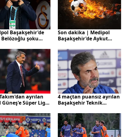
lpol Başakşehir'de
Son dakika | Medipol
 Belözoğlu şoku
Başakşehir'de Aykut
nıyor!
Kocaman dönemi sona
erdi
 Takım'dan ayrılan
4 maçtan puansız ayrılan
 Güneş'e Süper Lig
Başakşehir Teknik
i Başakşehir'den
Direktörü Aykut
f
Kocaman'dan flaş sözler:
Oksimoron bir duygu