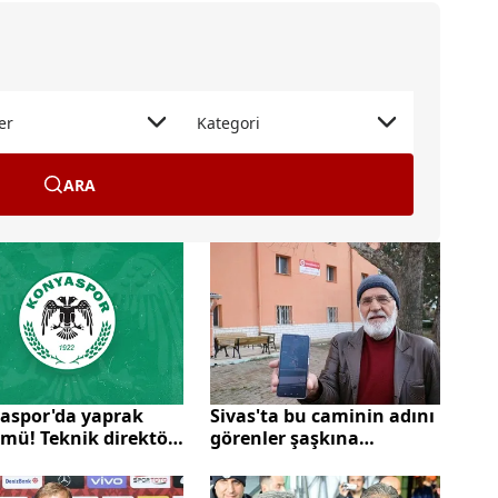
er
Kategori
ARA
aspor'da yaprak
Sivas'ta bu caminin adını
mü! Teknik direktör
görenler şaşkına
udin Omerovic ile
dönüyor! Harita
rını ayırmayı
uygulaması Aykut