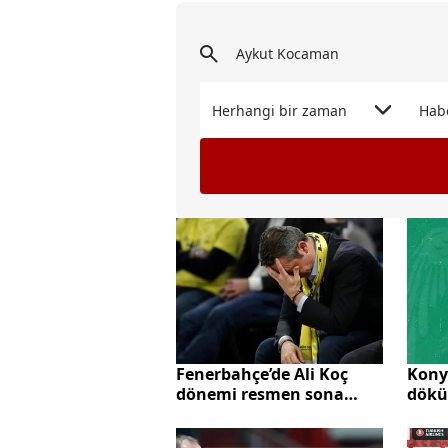
Herhangi bir zaman
Hab
Fenerbahçe’de Ali Koç
Kony
dönemi resmen sona
dökü
erdi: 7 yılda tek kupa
Fahr
başarısı! İşte Koç’un
yolla