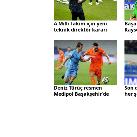
A Milli Takım için yeni
Başa
teknik direktör kararı
Kays
SONU
Deniz Türüç resmen
Son 
Medipol Başakşehir'de
her ş
tuta