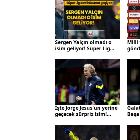
karnesi
düşü
Mill
Sergen Yalçın olmadı o
gönd
isim geliyor! Süper Lig
Kunt
devi hücuma geçiyor
belli
İşte Jorge Jesus'un yerine
Gala
geçecek sürpriz isim!
Başak
Teklif belli oldu!
Kayserispor maçı
sonrası...