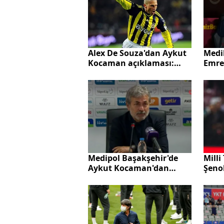
Alex De Souza'dan Aykut
Medi
Kocaman açıklaması:
Emre
Çalıştığım en kötü teknik
yaşa
direktör
Milli
Medipol Başakşehir'de
Şenol
Aykut Kocaman'dan
ekib
istifa kararı
tekli