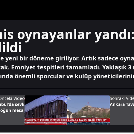
his oynayanlar yandı
ildi
 yeni bir döneme giriliyor. Artık sadece oyna
ak. Emniyet tespitleri tamamladı. Yaklaşık 3
sında önemli sporcular ve kulüp yöneticilerini
Önceki Video
Sonraki Vid
nbul'da sevk
Ankara Tavas
yoğun mesai