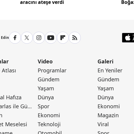
aracını ateşe verdi
Boğaz
p Edin
lar
Video
Galeri
Atlası
Programlar
En Yeniler
Gündem
Gündem
Yaşam
Yaşam
l Hafıza
Dünya
Dünya
Canan Barlas ile Gündem
Spor
Ekonomi
n
Ekonomi
Magazin
t Meselesi
Teknoloji
Viral
tname
Otomobil
Spor