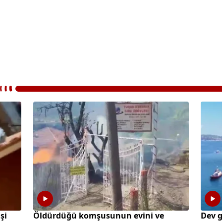
şi
Öldürdüğü komşusunun evini ve
Dev 