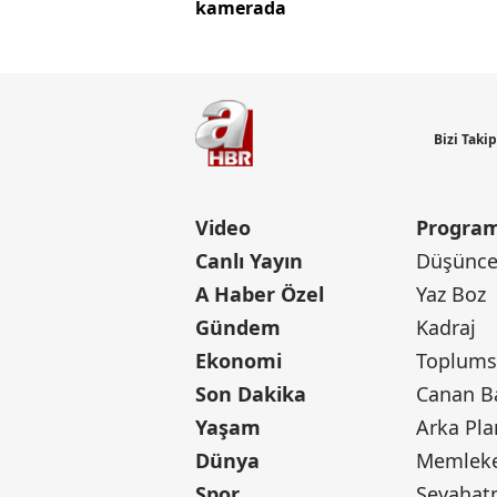
kamerada
Bizi Taki
Video
Program
Canlı Yayın
Düşünce 
A Haber Özel
Yaz Boz
Gündem
Kadraj
Ekonomi
Toplumsa
Son Dakika
Yaşam
Arka Pla
Dünya
Memleke
Spor
Seyaha