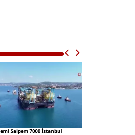
gemi Saipem 7000 İstanbul
Bahçelievler'de 4 