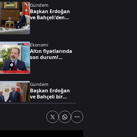
Gündem
Başkan Erdoğan
ve Bahçeli'den
"Terörsüz Türkiye"
mesajı
Ekonomi
Altın fiyatlarında
son durum!
Yükseliş beklentisi
var mı?
Gündem
Başkan Erdoğan
ve Bahçeli bir
araya geldi
Gündem
TÜGVA'nın
Meydan Şenlikleri