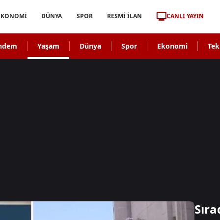
CANLI YAYIN
EKONOMİ
DÜNYA
SPOR
RESMİ İLAN
ndem
Yaşam
Dünya
Spor
Ekonomi
Tek
Sıra