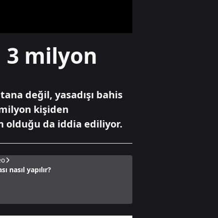
İstanbul'da yüz
binlerce çocuğa
ulaştı
Gündem
: 3 milyon
Terörsüz Türkiye
için tarihi adım
tana değil, yasadışı bahis
Gündem
 milyon kişiden
Çikolata
n olduğu da iddia ediliyor.
kutusunda 1,2
milyon dolar
rüşvet
eo
ı nasıl yapılır?