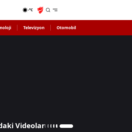
-°C
noloji
Televizyon
Otomobil
daki Videolar