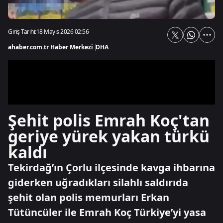
Giriş Tarihi:
18 Mayıs 2026 02:56
ahaber.com.tr Haber Merkezi
|
DHA
Şehit polis Emrah Koç'tan
geriye yürek yakan türkü
kaldı
Tekirdağ’ın Çorlu ilçesinde kavga ihbarına
giderken uğradıkları silahlı saldırıda
şehit olan polis memurları Erkan
Tütüncüler ile Emrah Koç Türkiye’yi yasa