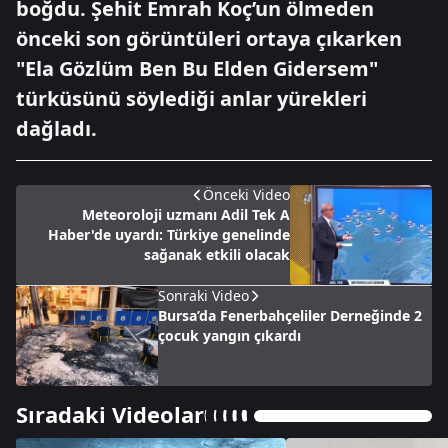
boğdu. Şehit Emrah Koç’un ölmeden
önceki son görüntüleri ortaya çıkarken
"Ela Gözlüm Ben Bu Elden Gidersem"
türküsünü söylediği anlar yürekleri
dağladı.
Önceki Video
Meteoroloji uzmanı Adil Tek A
Haber'de uyardı: Türkiye genelinde
sağanak etkili olacak
Sonraki Video
Bursa’da Fenerbahçeliler Derneğinde 2
çocuk yangın çıkardı
Sıradaki Videolar