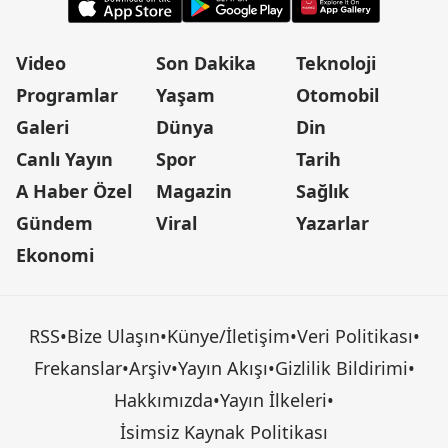
Video
Son Dakika
Teknoloji
Programlar
Yaşam
Otomobil
Galeri
Dünya
Din
Canlı Yayın
Spor
Tarih
A Haber Özel
Magazin
Sağlık
Gündem
Viral
Yazarlar
Ekonomi
RSS
•
Bize Ulaşın
•
Künye/İletişim
•
Veri Politikası
•
Frekanslar
•
Arşiv
•
Yayın Akışı
•
Gizlilik Bildirimi
•
Hakkımızda
•
Yayın İlkeleri
•
İsimsiz Kaynak Politikası