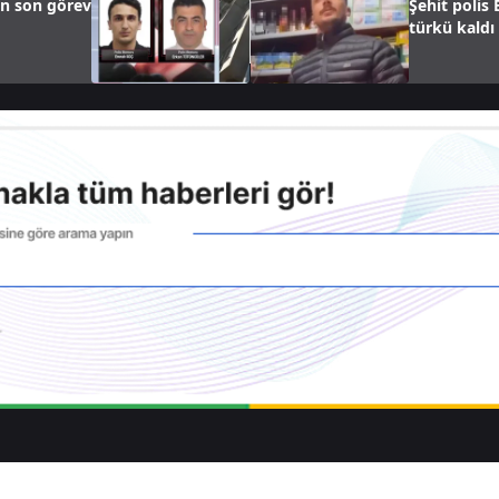
çin son görev
Şehit polis
türkü kaldı