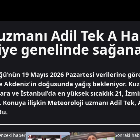
uzmanı Adil Tek A H
iye genelinde sağana
ü'nün 19 Mayıs 2026 Pazartesi verilerine gö
 Akdeniz'in doğusunda yağış bekleniyor. Kuze
ara ve İstanbul'da en yüksek sıcaklık 21, İzmi
 Konuya ilişkin Meteoroloji uzmanı Adil Tek,
du.
nceki haber
Sonraki hab