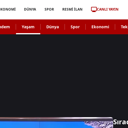
CANLI YAYIN
EKONOMİ
DÜNYA
SPOR
RESMİ İLAN
ndem
Yaşam
Dünya
Spor
Ekonomi
Tek
Sıra