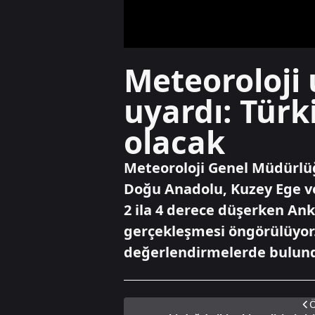
Meteoroloji 
uyardı: Türk
olacak
Meteoroloji Genel Müdürlüğ
Doğu Anadolu, Kuzey Ege ve
2 ila 4 derece düşerken Ank
gerçekleşmesi öngörülüyor.
değerlendirmelerde bulun
Ö