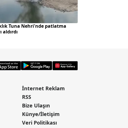
klık Tuna Nehri'nde patlatma
AK Parti'ye geçişte
ı aldırdı
İnternet Reklam
RSS
Bize Ulaşın
Künye/İletişim
Veri Politikası