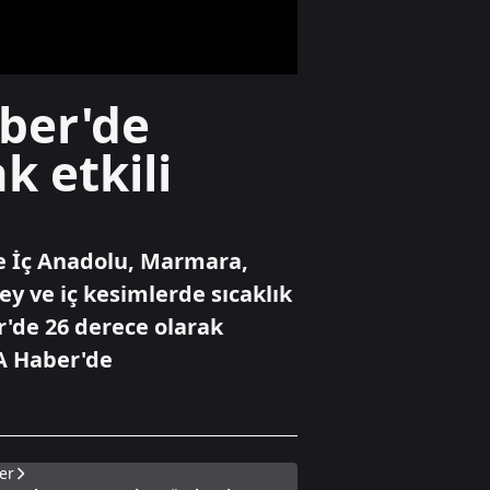
bağımsızlık
vizyonu
Televizyon
aber'de
Bankanın teklifine
nasıl yanıt verdi?
k etkili
Gündem
re İç Anadolu, Marmara,
Özgür Özel ve Veli
Ağbaba hakkında
y ve iç kesimlerde sıcaklık
fezleke hazır!
r'de 26 derece olarak
 A Haber'de
er