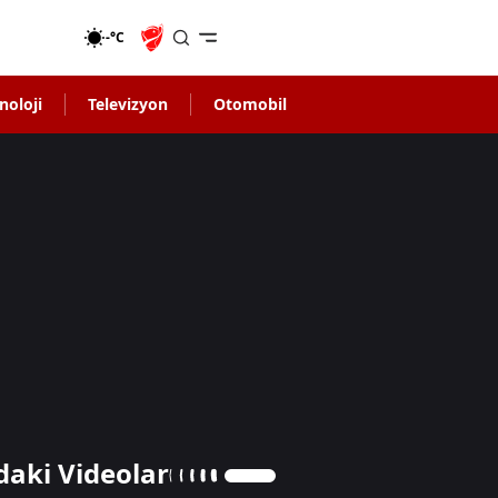
-°C
noloji
Televizyon
Otomobil
daki Videolar