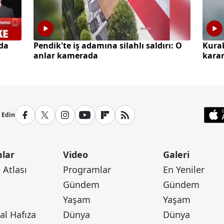
da
Pendik'te iş adamına silahlı saldırı: O
Kura
anlar kamerada
karar
p Edin
lar
Video
Galeri
Atlası
Programlar
En Yeniler
Gündem
Gündem
Yaşam
Yaşam
l Hafıza
Dünya
Dünya