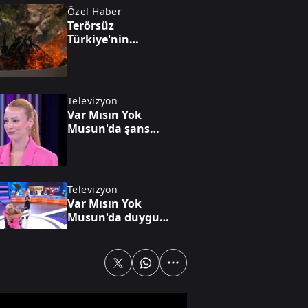
Özel Haber
Terörsüz
Türkiye'nin
kazanımları neler
olacak?
Televizyon
Var Mısın Yok
Musun'da şans
Buse'ye güldü
Televizyon
Var Mısın Yok
Musun'da duygu
dolu gece
Özel Haber
Türkiye'nin
enerjide tam