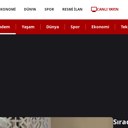
CANLI YAYIN
EKONOMİ
DÜNYA
SPOR
RESMİ İLAN
ndem
Yaşam
Dünya
Spor
Ekonomi
Tek
Sıra