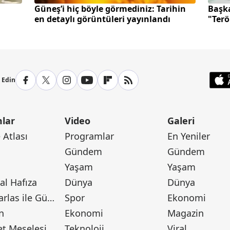
Güneş’i hiç böyle görmediniz: Tarihin
Başk
en detaylı görüntüleri yayınlandı
"Terö
p Edin
lar
Video
Galeri
Atlası
Programlar
En Yeniler
Gündem
Gündem
Yaşam
Yaşam
l Hafıza
Dünya
Dünya
Canan Barlas ile Gündem
Spor
Ekonomi
n
Ekonomi
Magazin
t Meselesi
Teknoloji
Viral