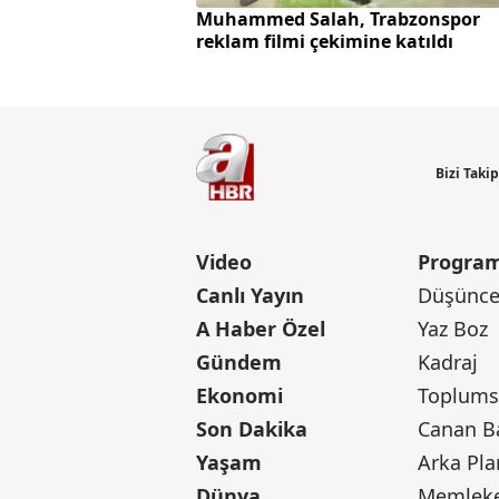
Muhammed Salah, Trabzonspor
reklam filmi çekimine katıldı
Bizi Taki
Video
Program
Canlı Yayın
Düşünce 
A Haber Özel
Yaz Boz
Gündem
Kadraj
Ekonomi
Toplumsa
Son Dakika
Yaşam
Arka Pla
Dünya
Memleke