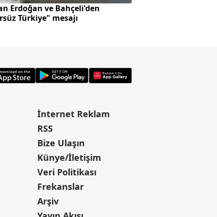
an Erdoğan ve Bahçeli'den
Altın fiyatlarında
rsüz Türkiye" mesajı
beklentisi var mı?
İnternet Reklam
RSS
Bize Ulaşın
Künye/İletişim
Veri Politikası
Frekanslar
Arşiv
Yayın Akışı