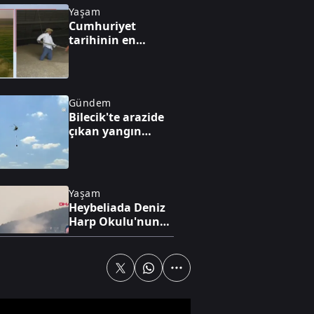
Yaşam
Cumhuriyet
tarihinin en
yüksek üretimi
bekleniyor
Gündem
Bilecik'te arazide
çıkan yangın
söndürüldü
Yaşam
Heybeliada Deniz
Harp Okulu'nun
çatısında yangın
Yaşam
Evdeki tehlike:
Kapsül deterjanlar