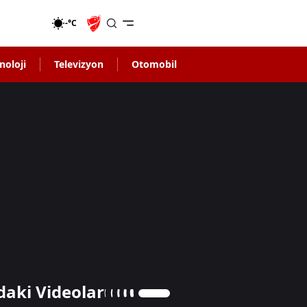
-°C
noloji
Televizyon
Otomobil
daki Videolar