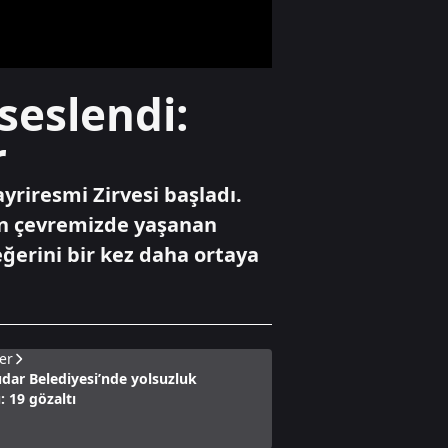
Gündem
seslendi:
Ansiklopedik Türk
Tarih Sözlüğü
r
yayında
yriresmi Zirvesi başladı.
Gündem
ın çevremizde yaşanan
Akın Gürlek'ten
ğerini bir kez daha ortaya
Behçet Oktay ve
Uğur Mumcu
dosyaları için
görüşme
er
dar Belediyesi’nde yolsuzluk
 19 gözaltı