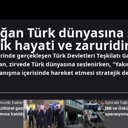
ğan Türk dünyasına 
ik hayati ve zaruridi
rinde gerçekleşen Türk Devletleri Teşkilatı Ga
n, zirvede Türk dünyasına seslenirken, "Yak
anışma içerisinde hareket etmesi stratejik de
nceki haber
Sonraki hab
ültürel gezi
İBB ve Üskü
mına katıldı
operasyonu: