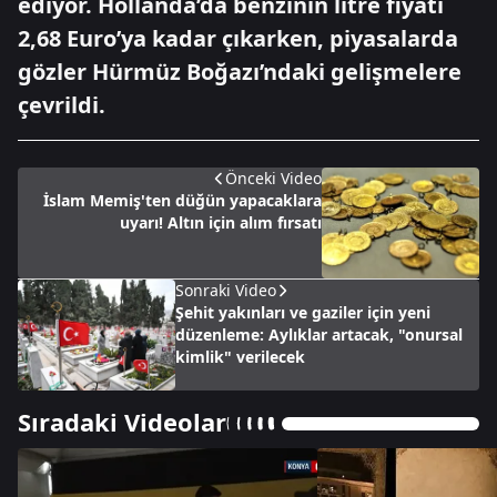
ediyor. Hollanda’da benzinin litre fiyatı
2,68 Euro’ya kadar çıkarken, piyasalarda
gözler Hürmüz Boğazı’ndaki gelişmelere
çevrildi.
Önceki Video
İslam Memiş'ten düğün yapacaklara
uyarı! Altın için alım fırsatı
Sonraki Video
Şehit yakınları ve gaziler için yeni
düzenleme: Aylıklar artacak, "onursal
kimlik" verilecek
Sıradaki Videolar