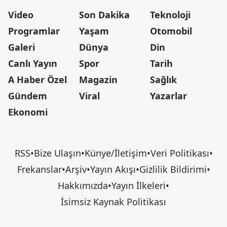
Video
Son Dakika
Teknoloji
Programlar
Yaşam
Otomobil
Galeri
Dünya
Din
Canlı Yayın
Spor
Tarih
A Haber Özel
Magazin
Sağlık
Gündem
Viral
Yazarlar
Ekonomi
RSS
•
Bize Ulaşın
•
Künye/İletişim
•
Veri Politikası
•
Frekanslar
•
Arşiv
•
Yayın Akışı
•
Gizlilik Bildirimi
•
Hakkımızda
•
Yayın İlkeleri
•
İsimsiz Kaynak Politikası