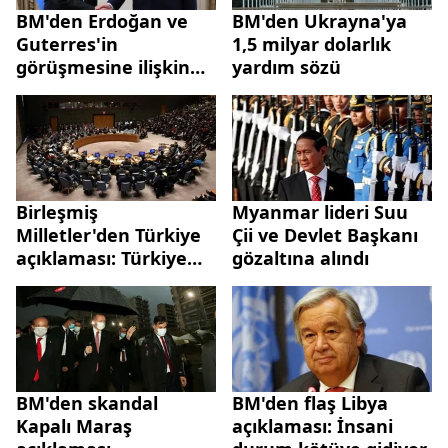
BM'den Erdoğan ve
BM'den Ukrayna'ya
Guterres'in
1,5 milyar dolarlık
görüşmesine ilişkin
yardım sözü
açıklama: Tahılların
küresel pazara nasıl
ulaştırılabileceğine
odaklandı
Birleşmiş
Myanmar lideri Suu
Milletler'den Türkiye
Çii ve Devlet Başkanı
açıklaması: Türkiye
gözaltına alındı
halkı ve hükümeti ile
dayanışma içinde
olacağız
BM'den skandal
BM'den flaş Libya
Kapalı Maraş
açıklaması: İnsani