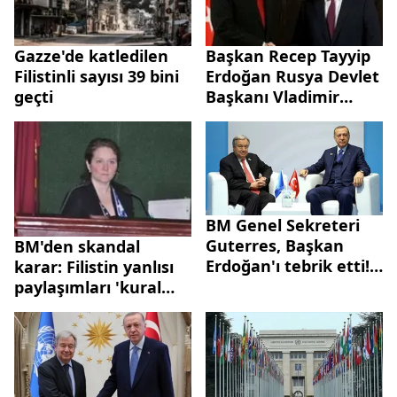
Gazze'de katledilen
Başkan Recep Tayyip
Filistinli sayısı 39 bini
Erdoğan Rusya Devlet
geçti
Başkanı Vladimir
Putin bir araya
gelecek! Dünya bu
görüşmeye kilitlendi!
İşte masadaki
konular
BM Genel Sekreteri
Guterres, Başkan
BM'den skandal
Erdoğan'ı tebrik etti!
karar: Filistin yanlısı
"Türkiye ile BM
paylaşımları 'kural
arasındaki iş birliğini
ihlali' ilan ettiler!
dört gözle
bekliyorum"