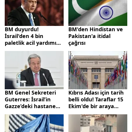
BM duyurdu!
BM'den Hindistan ve
İsrail'den 4 bin
Pakistan'a itidal
paletlik acil yardımın
çağrısı
Gazze'ye giriş
talebine ret
BM Genel Sekreteri
Kıbrıs Adası için tarih
Guterres: İsrail’in
belli oldu! Taraflar 15
Gazze’deki hastane
Ekim'de bir araya
saldırısı endişe verici
gelecek