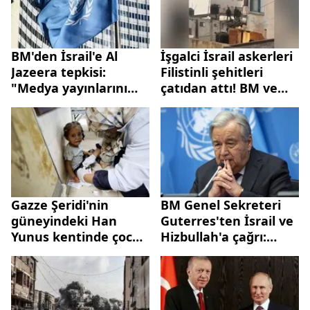
BM'den İsrail'e Al
İşgalci İsrail askerleri
Jazeera tepkisi:
Filistinli şehitleri
"Medya yayınlarını
çatıdan attı! BM ve
kısıtlama çabasının
ABD İsrail
bir parçası"
askerlerinden
“rahatsız”
Gazze Şeridi'nin
BM Genel Sekreteri
güneyindeki Han
Guterres'ten İsrail ve
Yunus kentinde çocuk
Hizbullah'a çağrı:
felci aşısı kampanyası
Çatışmayı durdurun!
başlatıldı