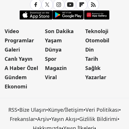
Video
Son Dakika
Teknoloji
Programlar
Yaşam
Otomobil
Galeri
Dünya
Din
Canlı Yayın
Spor
Tarih
A Haber Özel
Magazin
Sağlık
Gündem
Viral
Yazarlar
Ekonomi
RSS
•
Bize Ulaşın
•
Künye/İletişim
•
Veri Politikası
•
Frekanslar
•
Arşiv
•
Yayın Akışı
•
Gizlilik Bildirimi
•
Hakkımızda
•
Yayın İlkeleri
•