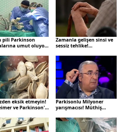
 pili Parkinson
Zamanla gelişen sinsi ve
alarına umut oluyor!
sessiz tehlike!
 kalitesini artırıyor
Parkinson’un ilk
sinyalleri neler?
zden eksik etmeyin!
Parkisonlu Milyoner
eimer ve Parkinson'a
yarışmacısı! Müthiş
an okuyor...
gecenin perde arkası