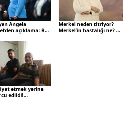
eyen Angela
Merkel neden titriyor?
el’den açıklama: Ben
Merkel’in hastalığı ne? |
m
Video
iyat etmek yerine
cu edildi!
nden dışarı fırladı