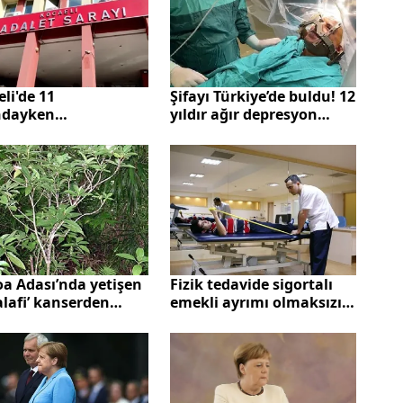
li'de 11
Şifayı Türkiye’de buldu! 12
ndayken
yıldır ağır depresyon
usundan iğrenç
hastasına beyin pili
mar! Öfkeli baba
tedavisi
eme salonunda
ine hakim olamadı
a Adası’nda yetişen
Fizik tedavide sigortalı
lafi’ kanserden
emekli ayrımı olmaksızın
ete birçok hastalığı
devlet karşılıyor
i ediyor