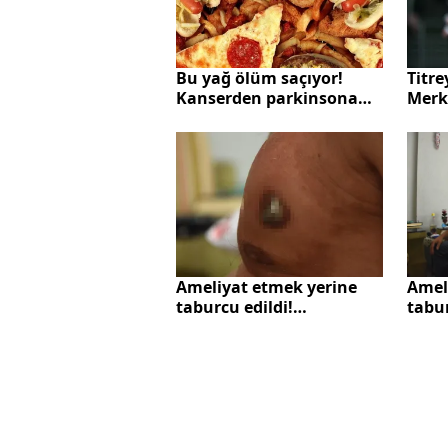
Bu yağ ölüm saçıyor!
Titr
Kanserden parkinsona
Merk
kadar birçok hastalık
iyiyi
yakanızda olabilir
Ameliyat etmek yerine
Amel
taburcu edildi!
tabur
Göğsünden dışarı fırladı
Göğsü