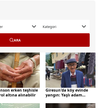
er
Kategori
ARA
nson erken teşhisle
Giresun'da köy evinde
ol altına alınabilir
yangın: Yaşlı adam
hayatını kaybetti