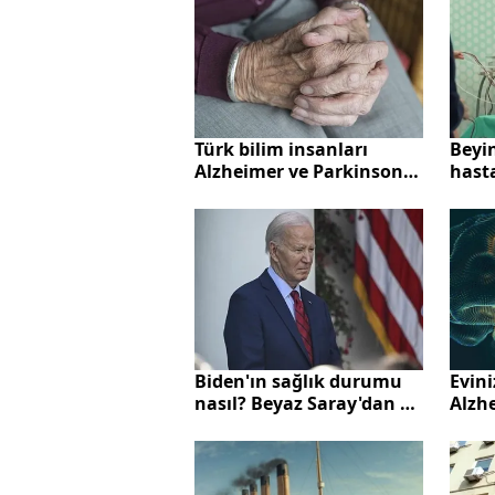
Türk bilim insanları
Beyin
Alzheimer ve Parkinson
hast
hastalıklarının erken
Yaşam
teşhisinde rol alacak
Biden'ın sağlık durumu
Evini
nasıl? Beyaz Saray'dan o
Alzh
iddialara flaş açıklama
meyd