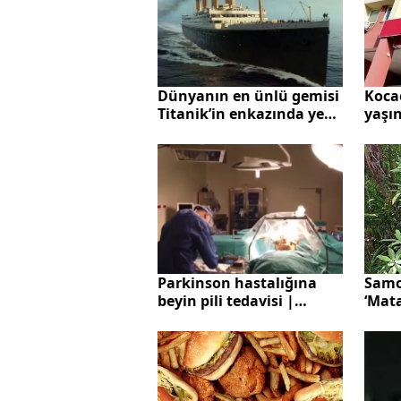
Kocae
Dünyanın en ünlü gemisi
yaşı
Titanik’in enkazında yeni
komş
keşif: İşte gizemli altın
istis
kolye...
mahk
kend
Samo
Parkinson hastalığına
‘Mata
beyin pili tedavisi |
diyab
Parkinson hastalığı
tedav
nedir? Beyin pili tedavisi
nedir?