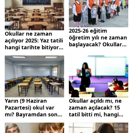
yılı takvimi
ayın kaçında açılacak?
2025-26 eğitim
Okullar ne zaman
öğretim yılı ne zaman
açılıyor 2025: Yaz tatili
başlayacak? Okullar
hangi tarihte bitiyor?
ne zaman açılacak?
MEB 2025-2026
MEB Yaz tatili bitiş
takvimi belli oldu mu?
tarihi
Yarın (9 Haziran
Okullar açıldı mı, ne
Pazartesi) okul var
zaman açılacak? 15
mı? Bayramdan sonra
tatil bitti mi, hangi
okullar ne zaman
tarihte bitecek? 2024-
açılacak? İlkokul,
2025 MEB eğitim