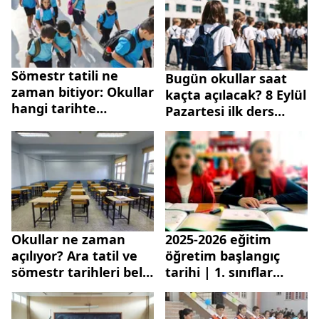
Sömestr tatili ne
Bugün okullar saat
zaman bitiyor: Okullar
kaçta açılacak? 8 Eylül
hangi tarihte
Pazartesi ilk ders
açılacak? 2025-2026
kaçta başlayıp, kaçta
MEB takvimi
bitecek? İlkokul,
ortaokul, lise...
Okullar ne zaman
2025-2026 eğitim
açılıyor? Ara tatil ve
öğretim başlangıç
sömestr tarihleri belli
tarihi | 1. sınıflar
oldu mu? MEB 2025-
okula ne zaman
2026 eğitim öğretim
başlayacak? Okullar