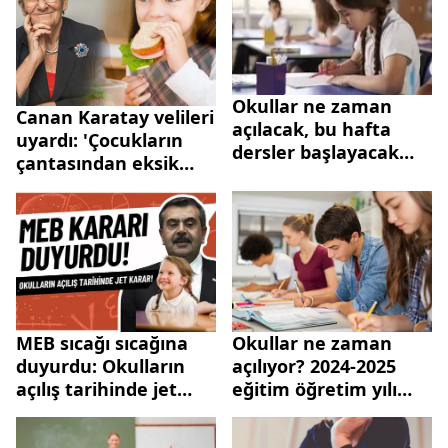
ortaokul, lise...
öğretim takvimi
Okullar ne zaman
Canan Karatay velileri
açılacak, bu hafta
uyardı: 'Çocukların
dersler başlayacak
çantasından eksik
mı? 2024-2025 MEB
etmeyin'
eğitim öğretim
takvimi...
MEB sıcağı sıcağına
Okullar ne zaman
duyurdu: Okulların
açılıyor? 2024-2025
açılış tarihinde jet
eğitim öğretim yılı
karar! 5.6.7.8.9.10.11.12.sınıflar...
hangi tarihte
başlayacak? MEB