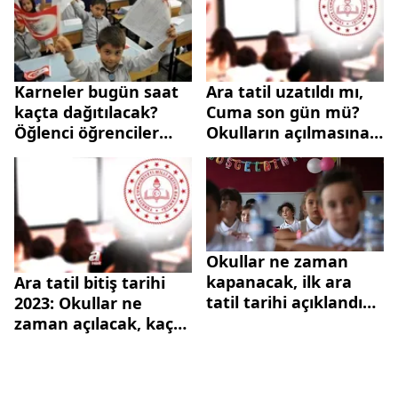
tarihi...
Karneler bugün saat
Ara tatil uzatıldı mı,
kaçta dağıtılacak?
Cuma son gün mü?
Öğlenci öğrenciler
Okulların açılmasına
karnelerini kaçta
kaç gün kaldı? 9
alacak? Okullar ne
günlük tatil ne zaman
zaman başlayacak?
bitiyor?
Okullar ne zaman
kapanacak, ilk ara
Ara tatil bitiş tarihi
tatil tarihi açıklandı
2023: Okullar ne
mı? Okullar ne zaman
zaman açılacak, kaç
tatil olacak 2023?
gün kaldı? 9 günlük
tatil...