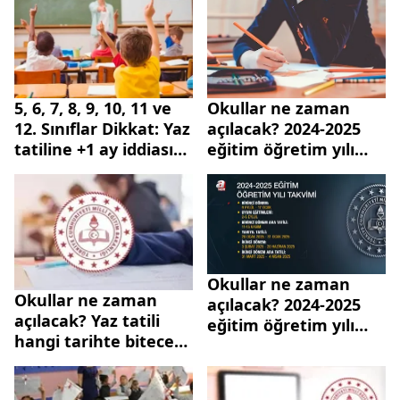
takvimi...
5, 6, 7, 8, 9, 10, 11 ve
Okullar ne zaman
12. Sınıflar Dikkat: Yaz
açılacak? 2024-2025
tatiline +1 ay iddiası
eğitim öğretim yılı
kesinleşti! Öğrenciler
hangi tarihte
ve öğretmenler...
başlayacak? İşte
MEB'den eylül
takvimi...
Okullar ne zaman
Okullar ne zaman
açılacak? 2024-2025
açılacak? Yaz tatili
eğitim öğretim yılı
hangi tarihte bitecek?
takvimi açıklandı
2024-2025 eğitim
öğretim yılı başlangıç