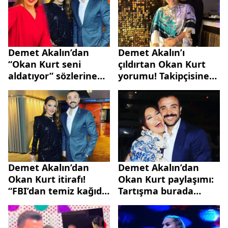
Demet Akalın’dan
Demet Akalın’ı
“Okan Kurt seni
çıldırtan Okan Kurt
aldatıyor” sözlerine
yorumu! Takipçisine
flaş yanıt: Ben çok
sert çıktı: Bakma
boynuz yedim
milletin kocasına
Demet Akalın’dan
Demet Akalın’dan
Okan Kurt itirafı!
Okan Kurt paylaşımı:
“FBI’dan temiz kağıdı
Tartışma burada
aldırdım”
bitmiştir