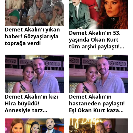
Demet Akalın'ı yıkan
Demet Akalın'ın 53.
haber! Gözyaşlarıyla
yaşında Okan Kurt
toprağa verdi
tüm arşivi paylaştı!
Bakın nasıl
tanışmışlar...
Demet Akalın'ın kızı
Demet Akalın'ın
Hira büyüdü!
hastaneden paylaştı!
Annesiyle tarz
Eşi Okan Kurt kaza
yarışında...
geçirdi