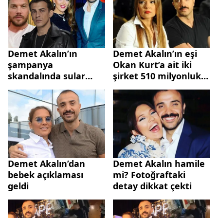
Demet Akalın’ın
Demet Akalın’ın eşi
şampanya
Okan Kurt’a ait iki
skandalında sular
şirket 510 milyonluk
durulmuyor! Norm
borçla battı
Ender’den tepki geldi
Sinan Akçıl
Demet'i korudu!
Demet Akalın’dan
Demet Akalın hamile
bebek açıklaması
mi? Fotoğraftaki
geldi
detay dikkat çekti