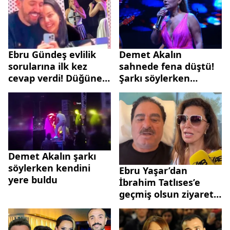
Ebru Gündeş evlilik
Demet Akalın
sorularına ilk kez
sahnede fena düştü!
cevap verdi! Düğüne
Şarkı söylerken
sayılı günler kaldı
kendini yere buldu
derken Demet Akalın
sahnede sordu,
Gündeş’ten bomba
yanıt: "Evlilik var mı?"
Demet Akalın şarkı
söylerken kendini
Ebru Yaşar’dan
yere buldu
İbrahim Tatlıses’e
geçmiş olsun ziyareti:
Bir kurşun
öldürmemiş kaza vız
gelir tırıs gider