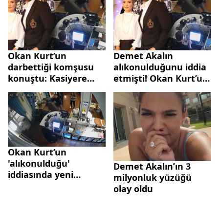
Okan Kurt’un
Demet Akalın
darbettiği komşusu
alıkonulduğunu iddia
konuştu: Kasiyere
etmişti! Okan Kurt’un
yumruk attı bana
kavga görüntüleri
saldırdı
ortaya çıktı
Okan Kurt’un
'alıkonulduğu'
Demet Akalın’ın 3
iddiasında yeni
milyonluk yüzüğü
görüntüler otaya çıktı
olay oldu