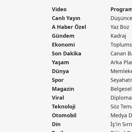
Video
Program
Canlı Yayın
Düşünce 
A Haber Özel
Yaz Boz
Gündem
Kadraj
Ekonomi
Toplumsa
Son Dakika
Yaşam
Arka Pla
Dünya
Memleke
Spor
Seyaha
Magazin
Belgesel
Viral
Diploma
Teknoloji
Söz Tem
Otomobil
Medya D
Din
İş'in Sırr