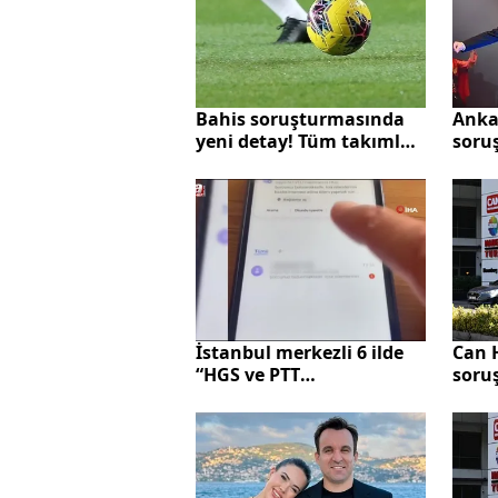
Bahis soruşturmasında
Anka
yeni detay! Tüm takımlar
soru
ve 3700 futbolcu inceleme
iddi
altında
İstanbul merkezli 6 ilde
Can 
“HGS ve PTT
soru
dolandırıcılığı”
Can'ı
operasyonu: 10
çıktı
tutuklama
Tekd
para
rapo