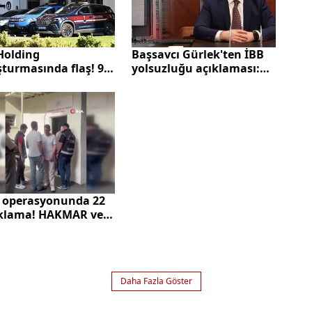
Holding
Başsavcı Gürlek'ten İBB
turmasında flaş! 9
yolsuzluğu açıklaması:
ete kayyum atandı |
100 yılın en büyük
isim isim tam liste...
yolsuzluk dosyası |
Operasyonu öğrenen ilk
kişiyi açıkladı: 1 günde 8
malını devretti
 operasyonunda 22
klama! HAKMAR ve
AK’ın patronu da
evinde
Daha Fazla Göster