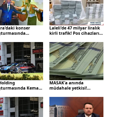
ra'daki konser
Laleli'de 47 milyar liralık
şturmasında
kirli trafik! Pos cihazları
aname hazır
üzerinden hayali
işlemlerle dev vurgun
MASAK'a anında
Holding
müdahale yetkisi!
şturmasında Kemal
Şüpheli hesap hareketleri
n ifadesi ortaya
anlık izlenecek
: Tüm süreci Kenan
ağ yönetti! Kara
 aklama MASAK
runda