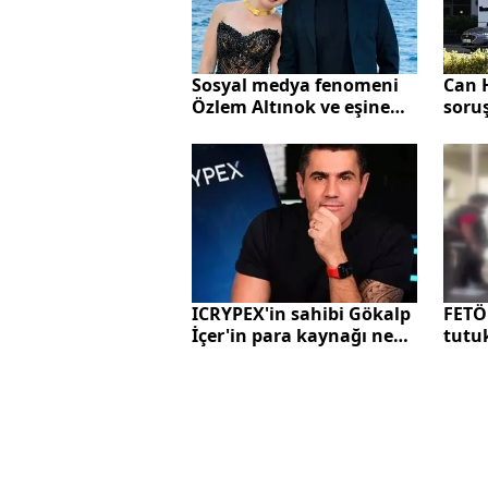
Sosyal medya fenomeni
Can 
Özlem Altınok ve eşine
soruş
hapis talebi!
şirk
İşte 
FETÖ
ICRYPEX'in sahibi Gökalp
tutu
İçer'in para kaynağı ne?
TATB
İBB ile ilişkisi var mı?
ceza
MASAK ve savcılık mercek
altına aldı