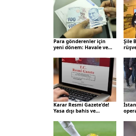
Para gönderenler için
Şile 
yeni dönem: Havale ve
rüşv
EFT’lerde artık zorunlu
geliş
tutu
Karar Resmi Gazete'de!
İstan
Yasa dışı bahis ve
oper
kumarla mücadele eylem
Elekt
planı yürürlüğe girdi
kayy