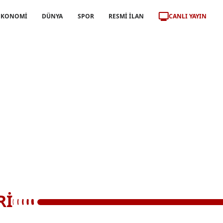
CANLI YAYIN
EKONOMİ
DÜNYA
SPOR
RESMİ İLAN
Rİ