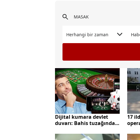
Herhangi bir zaman
Hab
Dijital kumara devlet
17 il
duvarı: Bahis tuzağında
oper
deşifre zamanı
TL'li