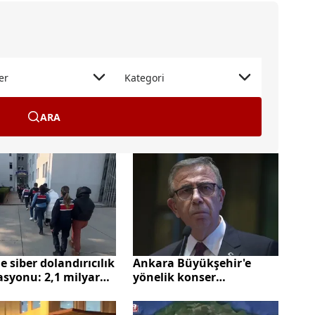
er
Kategori
ARA
de siber dolandırıcılık
Ankara Büyükşehir'e
asyonu: 2,1 milyar
yönelik konser
k vurgun çökertildi
soruşturmasında
gelişme! Sanıklara adli