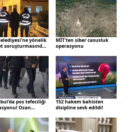
kontrol kararı
Belediyesi'ne yönelik
MİT'ten siber casusluk
et soruşturmasında
operasyonu
me! 15 şüpheli
klandı
bul'da pos tefeciliği
152 hakem bahisten
asyonu! Ozan
disipline sevk edildi!
ronik Para AŞ'ye
um atandı