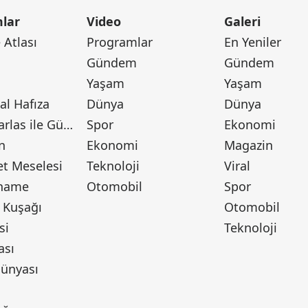
lar
Video
Galeri
Atlası
Programlar
En Yeniler
Gündem
Gündem
Yaşam
Yaşam
l Hafıza
Dünya
Dünya
Canan Barlas ile Gündem
Spor
Ekonomi
n
Ekonomi
Magazin
t Meselesi
Teknoloji
Viral
tname
Otomobil
Spor
 Kuşağı
Otomobil
si
Teknoloji
ası
ünyası
ı