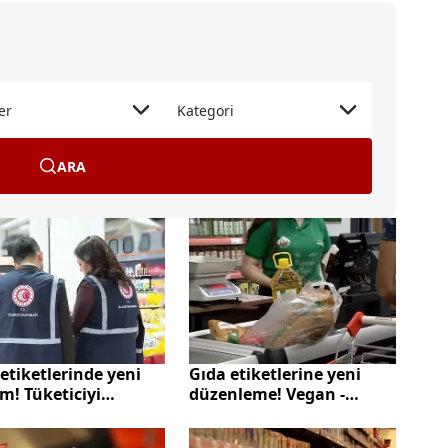
er
Kategori
ARA
etiketlerinde yeni
Gıda etiketlerine yeni
m! Tüketiciyi
düzenleme! Vegan -
tacak görsellere
vejeteryan ayarı
p