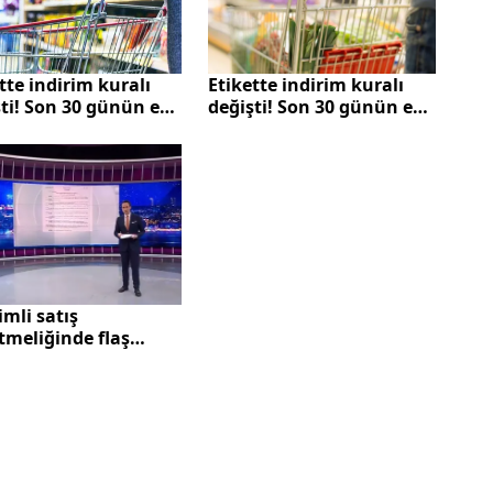
tte indirim kuralı
Etikette indirim kuralı
ti! Son 30 günün en
değişti! Son 30 günün en
 fiyatı da yazacak
düşük fiyatı da yazacak
imli satış
tmeliğinde flaş
iklik! Ticaret
lığı açıkladı: 30
içindeki en düşük
..