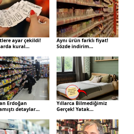
tlere ayar çekildi!
Aynı ürün farklı fiyat!
larda kural
Sözde indirim
llemesi! Artık o
kandırmacısı
eler yazılamayacak
Yıllarca Bilmediğimiz
an Erdoğan
Gerçek! Yatak
amıştı detaylar
Kenarındaki Etiketin
a çıktı! İşte etiket
İşlevi Nedir?
ununu bitirecek
lama