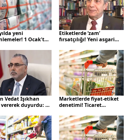
yılda yeni
Etiketlerde ‘zam’
nlemeler! 1 Ocak'tan
fırsatçılığı! Yeni asgari
ren geçerli olacak!
ücretin ardından
et Bakanlığı
etiketlerde değişikliğe
ları duyurdu...
gidildi mi?
n Vedat Işıkhan
Marketlerde fiyat-etiket
 vererek duyurdu: Ev
denetimi! Ticaret
mlarına emeklilik
Bakanlığı göz açtırmıyor:
...
Yasalar tüketiciden yana