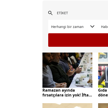
Herhangi bir zaman
Hab
Ramazan ayında
Gıda 
fırsatçılara izin yok! İftar
döne
menüsünde aşırı fiyat
yanıl
artışına ceza
taki