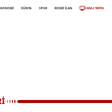
CANLI YAYIN
EKONOMİ
DÜNYA
SPOR
RESMİ İLAN
Rİ