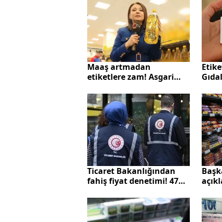
Etike
Maaş artmadan
Gıda
etiketlere zam! Asgari
günce
ücret uyanıkları sahnede
ibar
Ticaret Bakanlığından
Başk
fahiş fiyat denetimi! 47
açıkl
milyon lira ceza kesildi
ortay
vurg
uygu