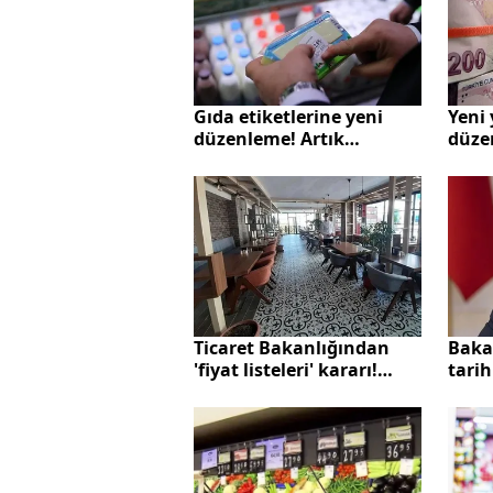
Gıda etiketlerine yeni
Yeni 
düzenleme! Artık
düze
kullanılamayacak
itiba
Ticar
detay
Ticaret Bakanlığından
Baka
'fiyat listeleri' kararı!
tarih
Resmi Gazete'de
hanı
yayımlandı: 1 Ocak'tan
hakkı
itibaren...